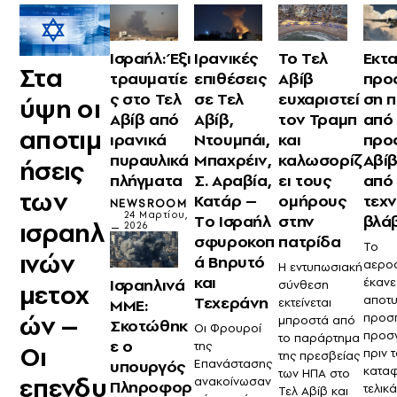
Ισραήλ: Έξι
Ιρανικές
Το Τελ
Eκτ
Στα
τραυματίε
επιθέσεις
Αβίβ
προ
ς στο Τελ
σε Τελ
ευχαριστεί
ση 
ύψη οι
Αβίβ από
Αβίβ,
τον Τραμπ
από
αποτιμ
ιρανικά
Ντουμπάι,
και
προ
πυραυλικά
Μπαχρέιν,
καλωσορίζ
Αβίβ
ήσεις
πλήγματα
Σ. Αραβία,
ει τους
από
των
Κατάρ –
ομήρους
τεχν
NEWSROOM
24 Μαρτίου,
Tο Ισραήλ
στην
βλά
ισραηλ
2026
σφυροκοπ
πατρίδα
Το
ινών
ά Βηρυτό
αερο
Η εντυπωσιακή
και
έκανε
Ισραηλινά
σύνθεση
μετοχ
Τεχεράνη
αποτυ
εκτείνεται
ΜΜΕ:
ών –
προσ
μπροστά από
Σκοτώθηκ
Οι Φρουροί
προσ
το παράρτημα
ε ο
της
Οι
πριν 
της πρεσβείας
Επανάστασης
υπουργός
καταφ
των ΗΠΑ στο
επενδυ
ανακοίνωσαν
Πληροφορ
τελικά
Τελ Αβίβ και