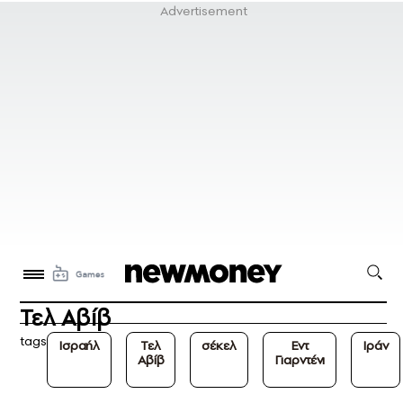
Τελ Αβίβ
tags
Ισραήλ
Τελ
σέκελ
Εντ
Ιράν
Αβίβ
Γιαρντένι