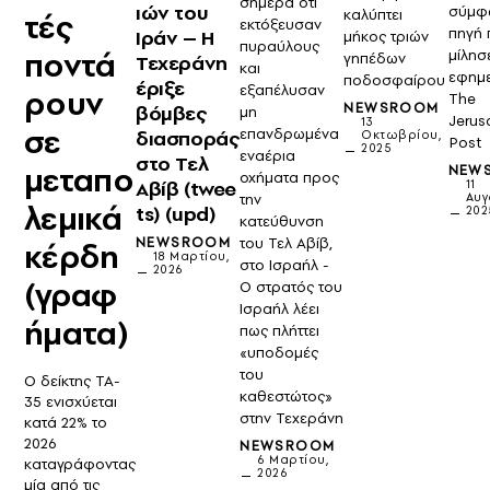
σήμερα ότι
ιών του
σύμφ
καλύπτει
τές
εκτόξευσαν
πηγή 
Ιράν – Η
μήκος τριών
πυραύλους
ποντά
μίλησ
γηπέδων
Τεχεράνη
και
εφημ
ποδοσφαίρου
έριξε
εξαπέλυσαν
ρουν
The
NEWSROOM
βόμβες
μη
Jerus
13
σε
επανδρωμένα
διασποράς
Οκτωβρίου,
Post
2025
εναέρια
στο Τελ
μεταπο
NEW
οχήματα προς
Αβίβ (twee
11
την
Αυγ
λεμικά
ts) (upd)
202
κατεύθυνση
του Τελ Αβίβ,
NEWSROOM
κέρδη
18 Μαρτίου,
στο Ισραήλ -
2026
(γραφ
Ο στρατός του
Ισραήλ λέει
ήματα)
πως πλήττει
«υποδομές
του
Ο δείκτης TA-
καθεστώτος»
35 ενισχύεται
στην Τεχεράνη
κατά 22% το
2026
NEWSROOM
6 Μαρτίου,
καταγράφοντας
2026
μία από τις