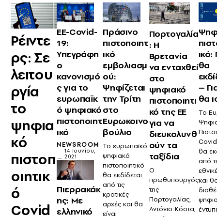
ΕΕ-Covid-
Πράσινο
Ψηφ
Πορτογαλία
Ρέιντε
19:
πιστοποιητ
πιστ
: Η
ρς: Σε
Υπεγράφη
ικό
ικό:
Βρετανία
ο
εμβολιασμ
θα
να ενταχθεί
λειτου
κανονισμό
ού:
εκδί
στο
ς για το
Ψηφίζεται
– Γι
ργία
ψηφιακό
ευρωπαϊκ
την Τρίτη
θα ι
πιστοποιητι
το
ό ψηφιακό
στο
κό της ΕΕ
Το Ε
πιστοποιητ
Ευρωκοινο
ψηφια
για να
Ψηφι
ικό
βούλιο
Πιστο
διευκολυνθ
κό
Covid
ούν τα
NEWSROOM
Το ευρωπαϊκό
θα εκ
14 Ιουνίου,
πιστοπ
ταξίδια
ψηφιακό
2021
από τ
πιστοποιητικό
Ο
εθνικ
οιητικ
θα εκδίδεται
πρωθυπουργός
και θα
από τις
Πιερρακάκ
ό
της
διαθέ
κρατικές
ης: Με
Πορτογαλίας,
ψηφια
αρχές και θα
Covid
Αντόνιο Κόστα,
έντυπ
ελληνικό
είναι