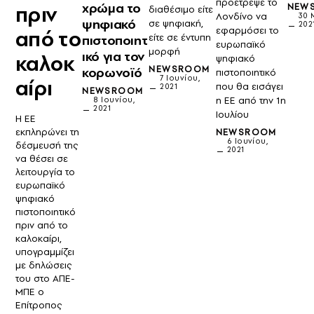
προέτρεψε το
χρώμα το
πριν
NEW
διαθέσιμο είτε
Λονδίνο να
30 
ψηφιακό
σε ψηφιακή,
202
εφαρμόσει το
από το
είτε σε έντυπη
πιστοποιητ
ευρωπαϊκό
μορφή
ικό για τον
καλοκ
ψηφιακό
NEWSROOM
κορωνοϊό
πιστοποιητικό
7 Ιουνίου,
αίρι
που θα εισάγει
2021
NEWSROOM
η ΕΕ από την 1η
8 Ιουνίου,
2021
Ιουλίου
Η ΕΕ
εκπληρώνει τη
NEWSROOM
6 Ιουνίου,
δέσμευσή της
2021
να θέσει σε
λειτουργία το
ευρωπαϊκό
ψηφιακό
πιστοποιητικό
πριν από το
καλοκαίρι,
υπογραμμίζει
με δηλώσεις
του στο ΑΠΕ-
ΜΠΕ ο
Επίτροπος