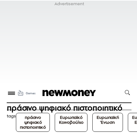
πράσινο ψηφιακό πιστοποιητικό
tags
πράσινο
Ευρωπαϊκό
Ευρωπαϊκή
Ευ
ψηφιακό
Κοινοβούλιο
Ένωση
Ε
πιστοποιητικό