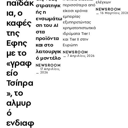
παϊδάκ
ελέγχων
στρατηγικ
περισσότερα από
NEWSROOM
ια, ο
είκοσι χρόνια
ής η
16 Μαρτίου, 202
εμπειρίας
ενσωμάτω
καφές
εξυπηρετώντας
ση του ΑΙ
χρηματοπιστωτικά
της
στα
ιδρύματα Tier I
προϊόντα
και Tier II στην
Εφης
και στο
Ευρώπη
με το
λειτουργικ
NEWSROOM
7 Απριλίου, 2026
ό μοντέλο
«γραφ
NEWSROOM
17 Απριλίου,
είο
2026
Τσίπρα
», το
αλμυρ
ό
ενδιαφ