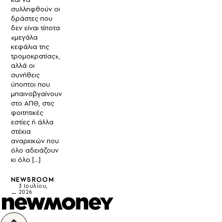
συλληφθούν οι
δράστες που
δεν είναι τίποτα
«μεγάλα
κεφάλια της
τρομοκρατίας»,
αλλά οι
συνήθεις
ύποπτοι που
μπαινοβγαίνουν
στο ΑΠΘ, στις
φοιτητικές
εστίες ή άλλα
στέκια
αναρχικών που
όλο αδειάζουν
κι όλο […]
NEWSROOM
3 Ιουλίου,
2026