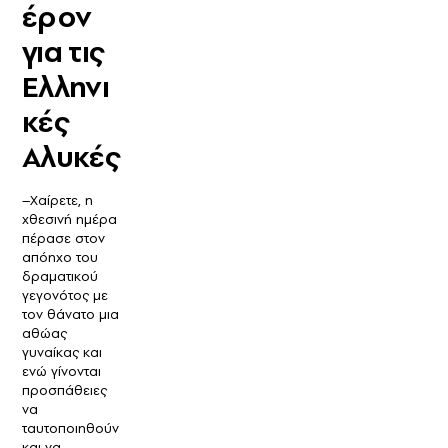
έρον
για τις
Ελληνι
κές
Αλυκές
–Χαίρετε, η
χθεσινή ημέρα
πέρασε στον
απόηχο του
δραματικού
γεγονότος με
τον θάνατο μια
αθώας
γυναίκας και
ενώ γίνονται
προσπάθειες
να
ταυτοποιηθούν
και να