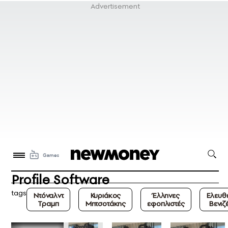
Profile Software
tags
Ντόναλντ
Κυριάκος
Έλληνες
Ελευθ
Τραμπ
Μητσοτάκης
εφοπλιστές
Βενιζ