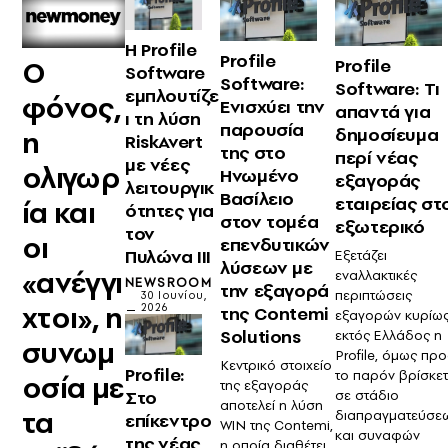
Η Profile
Profile
Ο
Profile
Software
Software:
Software: Τι
εμπλουτίζε
φόνος,
Ενισχύει την
απαντά για
ι τη λύση
παρουσία
δημοσίευμα
η
RiskAvert
της στο
περί νέας
με νέες
ολιγωρ
Ηνωμένο
εξαγοράς
λειτουργικ
Βασίλειο
εταιρείας στ
ία και
ότητες για
στον τομέα
εξωτερικό
τον
οι
επενδυτικών
Πυλώνα III
Εξετάζει
λύσεων με
«ανέγγι
εναλλακτικές
NEWSROOM
την εξαγορά
περιπτώσεις
30 Ιουνίου,
χτοι», η
2026
της Contemi
εξαγορών κυρίω
Solutions
εκτός Ελλάδος η
συνωμ
Profile, όμως προ
Κεντρικό στοιχείο
Profile:
το παρόν βρίσκετ
οσία με
της εξαγοράς
Στο
σε στάδιο
αποτελεί η λύση
τα
διαπραγματεύσε
επίκεντρο
WIN της Contemi,
και συναφών
της νέας
η οποία διαθέτει