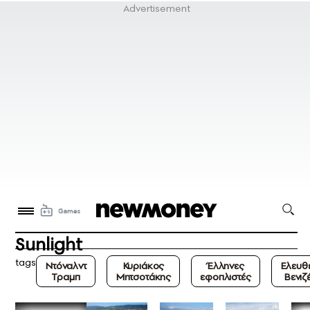
Sunlight
tags
Ντόναλντ
Κυριάκος
Έλληνες
Ελευθ
Τραμπ
Μητσοτάκης
εφοπλιστές
Βενιζ