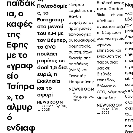
παϊδάκ
διαδεχόμενος
Νο
κέντρου
Πολεοδομίε
τον κ. Gordon
ια, ο
Logistics στην
ς, το
–Χαί
Riske - «Η νέα
Ξάνθη
Eurogroup
Εβδ
καφές
σύνθεση
στηρίζεται σε
των
στο μενού
αντικατοπτρίζει
προηγμένες
της
μπή
του Κ.Μ με
τη δέσμευσή
τεχνολογίες
όπω
μας για ηγεσία
τον Βέμπερ,
αυτοματισμού,
Εφης
κατ
υψηλού
το CVC
ρομποτικής,
συν
επιπέδου και
με το
συστημάτων
πουλάει
πάθ
ενίσχυση της
διαχείρισης
μαρίνες σε
πολι
«γραφ
παρουσίας
αποθήκης
deal 1,5 δισ.
σιγ
μας σε
(WMS) και
είο
ηρε
ευρώ, η
διεθνές
Τεχνητής
ειδι
Εκκλησία
επίπεδο»,
Νοημοσύνης
Τσίπρα
καιρ
δήλωσε ο
και το
NEWSROOM
ότι 
CEO, Λάμπρος
», το
σφυρί
3
θαυ
Νοεμβρίου,
Μπίσαλας
2025
όλο
NEWSROOM
αλμυρ
NEWSROOM
27 Νοεμβρίου,
σκέ
15 Ιουλίου,
2025
2025
ό
το…
πεν
ενδιαφ
που
ξεκι