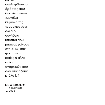
συλληφθούν οι
δράστες που
δεν είναι τίποτα
«μεγάλα
κεφάλια της
τρομοκρατίας»,
αλλά οι
συνήθεις
ύποπτοι που
μπαινοβγαίνουν
στο ΑΠΘ, στις
φοιτητικές
εστίες ή άλλα
στέκια
αναρχικών που
όλο αδειάζουν
κι όλο […]
NEWSROOM
3 Ιουλίου,
2026