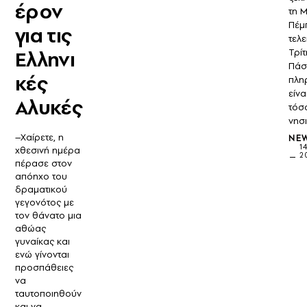
έρον
τη 
Πέμ
για τις
τελε
Ελληνι
Τρίτ
Πάσ
κές
πλη
είνα
Αλυκές
τόσ
νησ
–Χαίρετε, η
NE
1
χθεσινή ημέρα
2
πέρασε στον
απόηχο του
δραματικού
γεγονότος με
τον θάνατο μια
αθώας
γυναίκας και
ενώ γίνονται
προσπάθειες
να
ταυτοποιηθούν
και να