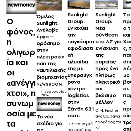
Sunlight
Sunlight
Τα
Όμιλος
Ο
Group:
Group:
πρ
Sunlight:
Ενισχύει
Νέα
α 
φόνος,
Ανέλαβε
την
σύνθεση
και
έργο –
η
παγκόσμια
στο ΔΣ για
Χα
ορόσημο
εφοδιαστι
ενίσχυση
ς, 
ολιγωρ
στην
κή
της
πα
ηλεκτροκίν
ία και
αλυσίδα
πορείας
dri
ηση της
της με
προς ένα
Δέ
ναυτιλιακής
οι
υπερσύγχ
πλήρως
30
βιομηχανίας
«ανέγγι
ρονο
ηλεκτρικό
βο
NEWSROOM
κέντρο
και
οι
18
χτοι», η
Φεβρουαρίου,
logistics
βιώσιμο
πα
2026
συνωμ
στην
μέλλον
ς
Ξάνθη €21
πρ
οσία με
Ο M. Fischer
εκατ.
σίε
Το νέο
αναλαμβάνει
τα
τρ
πρόεδρος του
σχέδιο για
H λειτουργική
ΔΣ,
σχ
τις
υπεροχή του