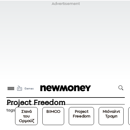
Project Freedom
tags
Στενά
BIMCO
Project
Ντόναλντ
του
Freedom
Τραμπ
Ορμούζ