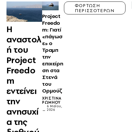
ΦΟΡΤΩΣΗ
ΠΕΡΙΣΣΟΤΕΡΩΝ
Project
Freedo
Η
m: Γιατί
«πάγωσ
αναστολ
ε» ο
ή του
Τραμπ
την
Project
επιχείρη
Freedo
ση στα
Στενά
m
του
εντείνει
Ορμούζ
την
ΧΡΙΣΤΊΝΑ
ΡΩΜΗΟΎ
6 Μαΐου,
ανησυχί
2026
α της