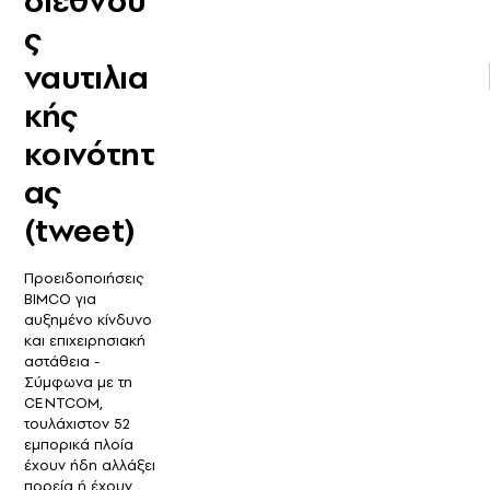
διεθνού
ς
ναυτιλια
κής
κοινότητ
ας
(tweet)
Προειδοποιήσεις
BIMCO για
αυξημένο κίνδυνο
και επιχειρησιακή
αστάθεια -
Σύμφωνα με τη
CENTCOM,
τουλάχιστον 52
εμπορικά πλοία
έχουν ήδη αλλάξει
πορεία ή έχουν