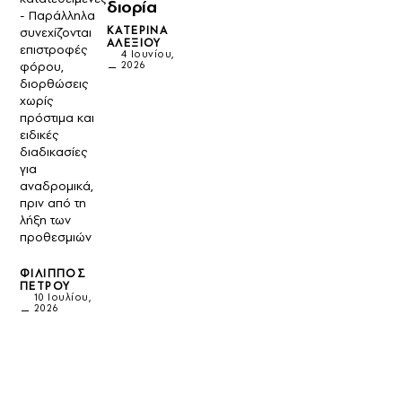
διορία
- Παράλληλα
ΚΑΤΕΡΊΝΑ
συνεχίζονται
ΑΛΕΞΊΟΥ
επιστροφές
4 Ιουνίου,
2026
φόρου,
διορθώσεις
χωρίς
πρόστιμα και
ειδικές
διαδικασίες
για
αναδρομικά,
πριν από τη
λήξη των
προθεσμιών
ΦΊΛΙΠΠΟΣ
ΠΈΤΡΟΥ
10 Ιουλίου,
2026