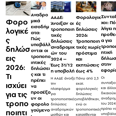
Αναδρο
Συντα
ΑΑΔΕ:
Φορολογικ
Φορο
μικά
χοι: Π
Άνοιξαν οι
ές
εισοδήμ
λήγει 
λογικέ
τροποποιη
δηλώσεις
ατα:
προθε
τικές
2026:
ς
Πώς
α για
δηλώσεις
Τροποποιη
υποβάλλ
τροπο
αναδρομικ
τικές χωρίς
δηλώσ
ονται οι
ητική
ών του
πρόστιμα
τροποπο
εις
δήλωσ
2024 –
και
ιητικές
στην
Έως 31/12
εκπτώσεις
2026:
δηλώσει
εφορί
η υποβολή
έως 4%
ς και τι
Τι
Οι
Η ΑΑΔΕ άνοιξε
Πάνω από 2,3
πρέπει
ισχύει
συνταξιο
την
εκατ.
να
και άλλοι
πλατφόρμα
φορολογικές
προσέξο
για τις
δικαιούχ
για
δηλώσεις
υν οι
αναδρομ
τροποποιητικές
υποβλήθηκαν,
τροπο
φορολο
του 2024
δηλώσεις
ενώ οι
πρέπει ν
γούμενο
αναδρομικών
τροποποιητικές
ποιητι
υποβάλο
μισθών και
κατατίθενται
ι