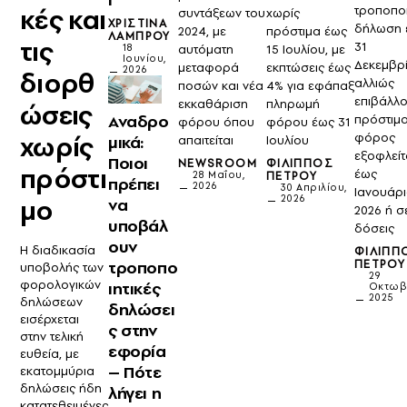
κές και
τροποποι
συντάξεων του
χωρίς
ΧΡΙΣΤΊΝΑ
δήλωση 
2024, με
πρόστιμα έως
ΛΆΜΠΡΟΥ
τις
31
18
αυτόματη
15 Ιουλίου, με
Ιουνίου,
Δεκεμβρί
μεταφορά
εκπτώσεις έως
2026
διορθ
αλλιώς
ποσών και νέα
4% για εφάπαξ
επιβάλλο
εκκαθάριση
πληρωμή
ώσεις
Αναδρο
πρόστιμα
φόρου όπου
φόρου έως 31
χωρίς
φόρος
μικά:
απαιτείται
Ιουλίου
εξοφλείτ
Ποιοι
NEWSROOM
ΦΊΛΙΠΠΟΣ
πρόστι
έως
28 Μαΐου,
ΠΈΤΡΟΥ
πρέπει
2026
30 Απριλίου,
Ιανουάρ
2026
μο
να
2026 ή σ
υποβάλ
δόσεις
ουν
Η διαδικασία
ΦΊΛΙΠΠ
τροποπο
ΠΈΤΡΟΥ
υποβολής των
29
φορολογικών
ιητικές
Οκτωβ
2025
δηλώσεων
δηλώσει
εισέρχεται
ς στην
στην τελική
εφορία
ευθεία, με
– Πότε
εκατομμύρια
δηλώσεις ήδη
λήγει η
κατατεθειμένες