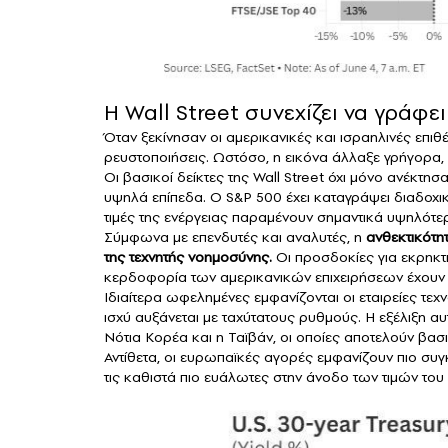
Η Wall Street συνεχίζει να γράφε
Όταν ξεκίνησαν οι αμερικανικές και ισραηλινές επιθ
ρευστοποιήσεις. Ωστόσο, η εικόνα άλλαξε γρήγορα, ι
Οι βασικοί δείκτες της Wall Street όχι μόνο ανέκτη
υψηλά επίπεδα. Ο S&P 500 έχει καταγράψει διαδοχικ
τιμές της ενέργειας παραμένουν σημαντικά υψηλότε
Σύμφωνα με επενδυτές και αναλυτές, η
ανθεκτικότη
της τεχνητής νοημοσύνης.
Οι προσδοκίες για εκρηκτ
κερδοφορία των αμερικανικών επιχειρήσεων έχουν λ
Ιδιαίτερα ωφελημένες εμφανίζονται οι εταιρείες τε
ισχύ αυξάνεται με ταχύτατους ρυθμούς. Η εξέλιξη αυ
Νότια Κορέα και η Ταϊβάν, οι οποίες αποτελούν βα
Αντίθετα, οι ευρωπαϊκές αγορές εμφανίζουν πιο συ
τις καθιστά πιο ευάλωτες στην άνοδο των τιμών του