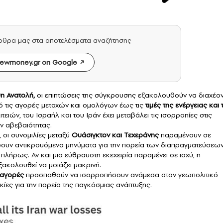
άρθρα μας στα αποτελέσματα αναζήτησης
ewmoney.gr on Google
η Ανατολή
,
οι επιπτώσεις της σύγκρουσης εξακολουθούν να διαχέον
 τις αγορές μετοχών και ομολόγων έως τις
τιμές της
ενέργειας
και 
ών, του Ισραήλ και του Ιράν έχει μεταβάλει τις ισορροπίες στις
ν αβεβαιότητας.
 οι συνομιλίες μεταξύ
Ουάσιγκτον και Τεχεράνης
παραμένουν σε
σουν αντικρουόμενα μηνύματα για την πορεία των διαπραγματεύσεων
 πλήρως. Αν και μια εύθραυστη εκεχειρία παραμένει σε ισχύ, η
ξακολουθεί να μοιάζει μακρινή.
 αγορές
προσπαθούν να ισορροπήσουν ανάμεσα στον γεωπολιτικό
οκίες για την πορεία της παγκόσμιας ανάπτυξης.