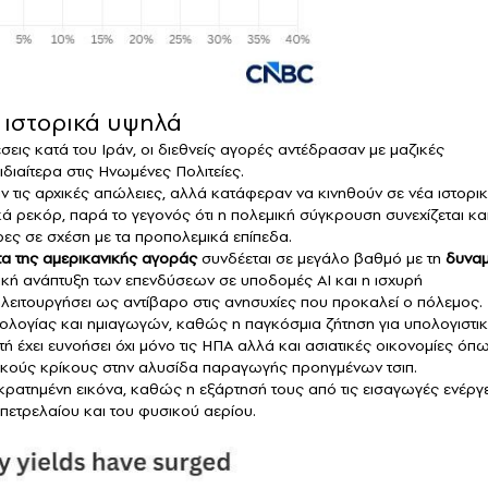
ι ιστορικά υψηλά
έσεις κατά του Ιράν, οι διεθνείς αγορές αντέδρασαν με μαζικές
διαίτερα στις Ηνωμένες Πολιτείες.
σαν τις αρχικές απώλειες, αλλά κατάφεραν να κινηθούν σε νέα ιστορι
ά ρεκόρ, παρά το γεγονός ότι η πολεμική σύγκρουση συνεχίζεται και
ρες σε σχέση με τα προπολεμικά επίπεδα.
τα της αμερικανικής αγοράς
συνδέεται σε μεγάλο βαθμό με τη
δυναμ
ική ανάπτυξη των επενδύσεων σε υποδομές AI και η ισχυρή
ειτουργήσει ως αντίβαρο στις ανησυχίες που προκαλεί ο πόλεμος.
χνολογίας και ημιαγωγών, καθώς η παγκόσμια ζήτηση για υπολογιστι
τή έχει ευνοήσει όχι μόνο τις ΗΠΑ αλλά και ασιατικές οικονομίες όπ
σικούς κρίκους στην αλυσίδα παραγωγής προηγμένων τσιπ.
γκρατημένη εικόνα, καθώς η εξάρτησή τους από τις εισαγωγές ενέργ
 πετρελαίου και του φυσικού αερίου.