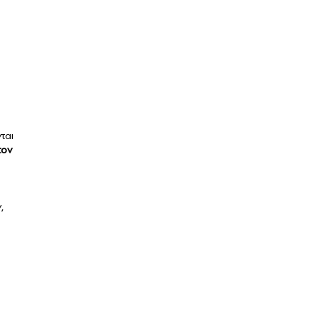
ται
τον
,