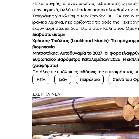
Μέχρι στιγμής, οι ανανεωμένες εχθροπραξίες μεταξ
στην περιοχή, αλλά οι traders παρακολουθούν αν τα
Τεχεράνης για κλείσιμο των Στενών. Οι ΗΠΑ έχουν επ
ιρανικά λιμάνια, περιορίζοντας τις ροές της Τεχερ
έχουν αχρηστευτεί δύο πλοία στον Κόλπο του Ομάν κ
Διαβάστε ακόμη
Χρήστος Τσιάλτας (Lockheed Martin): Το πρόγραμμα 
βιομηχανία
Μητσοτάκης: Αυτοδυναμία το 2027, οι φοροελαφρύ
Ευρωπαϊκό Βαρόμετρο Καταλυμάτων 2026: Η εκπληκ
(γραφήματα)
Για όλες τις υπόλοιπες
ειδήσεις
της επικαιρότητας μπ
ΗΠΑ
Ιράν
πετρέλαιο
Στενά του Ο
ΣXETIKA NEA