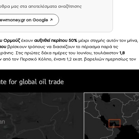
άρθρα μας στα αποτελέσματα αναζήτησης
ewmoney.gr on Google
ου Ορμούζ
έχουν
αυξηθεί περίπου 50%
μέχρι στιγμής αυτόν τον μήνα,
που
βρίσκουν τρόπους να διασχίζουν το πέρασμα παρά τις
εράνης. Στις πρώτες δέκα ημέρες του Ιουνίου, τουλάχιστον
1,8
 από τον Περσικό Κόλπο, έναντι 1,2 εκατ. βαρελιών ημερησίως τον