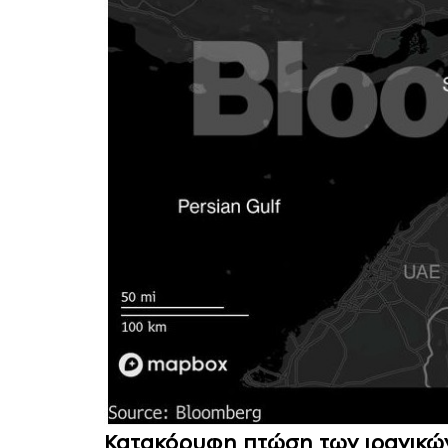
Κατακόρυφη πτώση των ιρανικώ