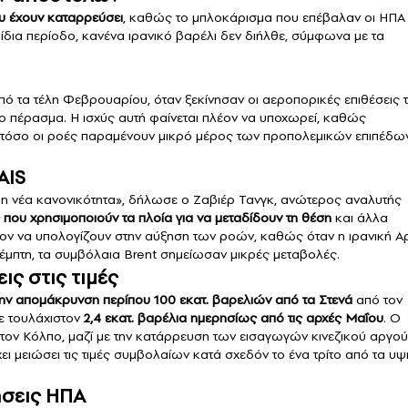
υ έχουν καταρρεύσει
, καθώς το μπλοκάρισμα που επέβαλαν οι ΗΠΑ
 ίδια περίοδο, κανένα ιρανικό βαρέλι δεν διήλθε, σύμφωνα με τα
πό τα τέλη Φεβρουαρίου, όταν ξεκίνησαν οι αεροπορικές επιθέσεις 
το πέρασμα. Η ισχύς αυτή φαίνεται πλέον να υποχωρεί, καθώς
στόσο οι ροές παραμένουν μικρό μέρος των προπολεμικών επιπέδω
AIS
ι η νέα κανονικότητα», δήλωσε ο Ζαβιέρ Τανγκ, ανώτερος αναλυτής
που χρησιμοποιούν τα πλοία για να μεταδίδουν τη θέση
και άλλα
λέον να υπολογίζουν στην αύξηση των ροών, καθώς όταν η ιρανική Α
έμπτη, τα συμβόλαια Brent σημείωσαν μικρές μεταβολές.
ς στις τιμές
την απομάκρυνση περίπου 100 εκατ. βαρελιών από τα Στενά
από τον
σε τουλάχιστον
2,4 εκατ. βαρέλια ημερησίως από τις αρχές Μαΐου
. Ο
τον Κόλπο, μαζί με την κατάρρευση των εισαγωγών κινεζικού αργού
ι μειώσει τις τιμές συμβολαίων κατά σχεδόν το ένα τρίτο από τα υ
ήσεις ΗΠΑ