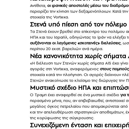
Αντίθετα,
οι ιρανικές αποστολές μέσω του διαδρόμο
περιορίζει την κίνηση των δεξαμενόπλοιων. Κατά την
στοιχεία της Vortexa.
Στενά υπό πίεση από τον πόλεμο
Τα Στενά έχουν βρεθεί στο επίκεντρο του πολέμου α
ΗΠΑ και του Ισραήλ, οδηγώντας το Ιράν να ελέγξει 
αυξάνονται οι λεγόμενες «σκοτεινές» διελεύσεις
, ω
περίπου 20 εκατ. βαρελιών ανά ημέρα.
Νέα κανονικότητα χωρίς σήματα 
«Η διέλευση των Στενών χωρίς σήματα AIS έχει γίνε
αγοράς στη Vortexa, αναφερόμενος
στους πομπούς 
στοιχεία κατά την πλοήγηση. Οι αγορές δείχνουν π
Στενών ανακοίνωσε το κλείσιμο της διώρυγας την Π
Μυστικό σχέδιο ΗΠΑ και επιπτώσει
Ο Τραμπ έχει αναφερθεί σε ένα μυστικό σχέδιο
για 
περασμένο μήνα, που, αν επιβεβαιωθεί, αντιστοιχεί 
μεγάλος όγκος πετρελαίου που απομακρύνεται από 
και την απελευθέρωση στρατηγικών αποθεμάτων, έχε
της κορύφωσης της σύγκρουσης.
Συνεχιζόμενη ένταση και επιχειρ