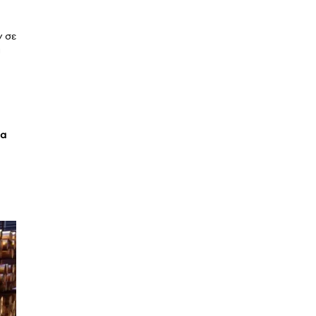
ν σε
α
δα