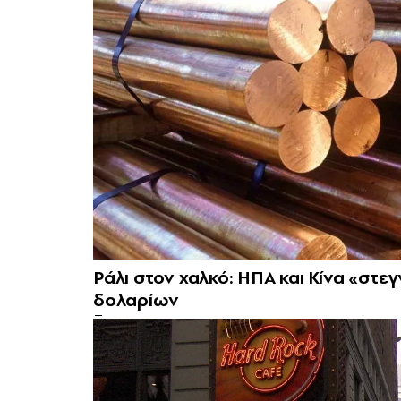
Ράλι στον χαλκό: ΗΠΑ και Κίνα «στ
δολαρίων