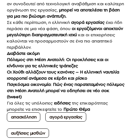
αν συνοδευτεί από τεχνολογική αναβάθμιση και καλύτερη
οργάνωση της εργασίας,
μπορεί να αποτελέσει τη βάση
για μια πιο βιώσιμη ανάπτυξη.
Σε κάθε περίπτωση, η ελληνική
αγορά εργασίας
έχει ήδη
περάσει σε μια νέα φάση, όπου
οι εργαζόμενοι αποκτούν
μεγαλύτερη διαπραγματευτική ισχύ
και οι επιχειρήσεις
καλούνται να προσαρμοστούν σε ένα πιο απαιτητικό
περιβάλλον.
Διαβάστε ακόμη
Πόλεμος στη Μέση Ανατολή: Οι προκλήσεις και οι
κίνδυνοι για τις ελληνικές τράπεζες
Οι Χούθι αλλάζουν τους κανόνες – Η ελληνική ναυτιλία
ισορροπεί ανάμεσα σε κέρδη και ρίσκο
Παγκόσμια οικονομία: Πώς ένας παρατεταμένος πόλεμος
στη Μέση Ανατολή μπορεί να οδηγήσει σε νέο σοκ
(tweet)
Για όλες τις υπόλοιπες
ειδήσεις
της επικαιρότητας
μπορείτε να επισκεφτείτε το
Πρώτο Θέμα
απασχόληση
αγορά εργασίας
αυξήσεις μισθών