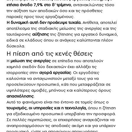
ετήσια άνοδο 7,9% στο δ’ τρίμηνο
, αντανακλώντας τόσο
την αύξηση των αποδοχών όσο και τις πρόσθετες
παροχές προς τους εργαζομένους.
Η δυναμική αυτή δεν προέκυψε τυχαία.
Αντίθετα, αποτελεί
αποτέλεσμα της σταδιακής μείωσης της ανεργίας και της
ταυτόχρονης
αύξησης
της ζήτησης για εργατικό δυναμικό,
ειδικά σε κλάδους όπου οι ανάγκες καλύπτονται πλέον
δύσκολα.
Η πίεση από τις κενές θέσεις
Η
μείωση της ανεργίας
σε επίπεδα που αποτελούν
χαμηλό σχεδόν δύο δεκαετιών έχει αλλάξει τις
ισορροπίες στην
αγορά εργασίας
. Οι εργοδότες
καλούνται να ανταγωνιστούν μεταξύ τους για να
προσελκύσουν προσωπικό, κάτι που μεταφράζεται σε
υψηλότερες αμοιβές, μπόνους και καλύτερους όρους
απασχόλησης
.
Αυτό το φαινόμενο είναι πιο έντονο σε τομείς όπως ο
τουρισμός, οι υπηρεσίες και η τεχνολογία,
όπου η ζήτηση
για εξειδικευμένο προσωπικό υπερβαίνει την προσφορά.
Σε πολλές περιπτώσεις, οι επιχειρήσεις αναγκάζονται να
αναπροσαρμόσουν τις αποδοχές ακόμη και για υπάρχον
προσωπικό, ώστε να αποφύγουν αποχωρήσεις.