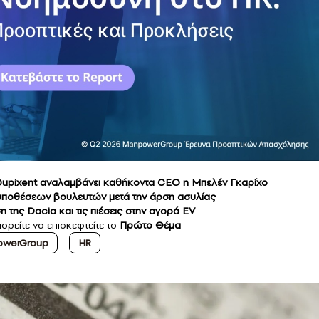
η Dupixent αναλαμβάνει καθήκοντα CEO η Μπελέν Γκαρίχο
 υποθέσεων βουλευτών μετά την άρση ασυλίας
η της Dacia και τις πιέσεις στην αγορά EV
ορείτε να επισκεφτείτε το
Πρώτο Θέμα
werGroup
HR