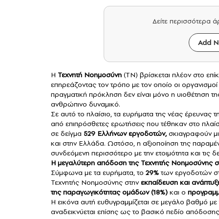
Δείτε περισσότερα 
Add N
Η
Τεχνητή Νοημοσύνη
(ΤΝ) βρίσκεται πλέον στο επί
επηρεάζοντας τον τρόπο με τον οποίο οι οργανισμο
πραγματική πρόκληση δεν είναι μόνο η υιοθέτηση τ
ανθρώπινο δυναμικό.
Σε αυτό το πλαίσιο, τα ευρήματα της νέας έρευνας τ
από επιπρόσθετες ερωτήσεις που τέθηκαν στο πλαίσ
σε δείγμα
529 Ελλήνων εργοδοτών,
σκιαγραφούν μια
και στην Ελλάδα. Ωστόσο, η αξιοποίηση της παραμέν
συνδεόμενη περισσότερο με την ετοιμότητα και τις 
Η μεγαλύτερη απόδοση της Τεχνητής Νοημοσύνης στ
Σύμφωνα με τα ευρήματα, το
29%
των εργοδοτών στη
Τεχνητής Νοημοσύνης στην
εκπαίδευση και ανάπτυ
της παραγωγικότητας ομάδων (18%)
και ο
προγραμμ
Η εικόνα αυτή ευθυγραμμίζεται σε μεγάλο βαθμό με
αναδεικνύεται επίσης ως το βασικό πεδίο απόδοσης