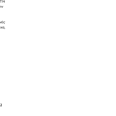
 ΤΝ
ην
νές
ιχα,
)