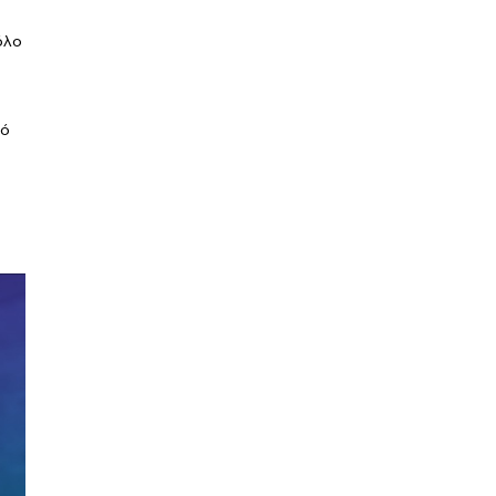
όλο
πό