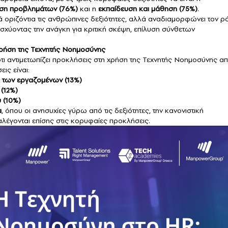
υση προβλημάτων (76%)
και η
εκπαίδευση και μάθηση (75%)
.
ά οριζόντια τις ανθρώπινες δεξιότητες, αλλά αναδιαμορφώνει τον ρ
ισχύοντας την ανάγκη για κριτική σκέψη, επίλυση σύνθετων
χρήση της Τεχνητής Νοημοσύνης
ότι αντιμετωπίζει προκλήσεις στη χρήση της Τεχνητής Νοημοσύνης α
ις είναι:
ς των εργαζομένων (13%)
(12%)
υ (10%)
α
, όπου οι ανησυχίες γύρω από τις δεξιότητες, την κανονιστική
έγονται επίσης στις κορυφαίες προκλήσεις.