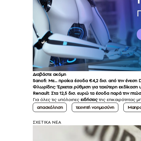
Διαβάστε ακόμη
Sanofi: Με… προίκα έσοδα €4,2 δισ. από την ένεσ
Φλωρίδης: Έρχεται ρύθμιση για ταχύτερη εκδίκαση
Renault: Στα 12,5 δισ. ευρώ τα έσοδα παρά την πτώσ
Για όλες τις υπόλοιπες
ειδήσεις
της επικαιρότητας μπ
απασχόληση
τεχνητή νοημοσύνη
Manpo
ΣXETIKA NEA