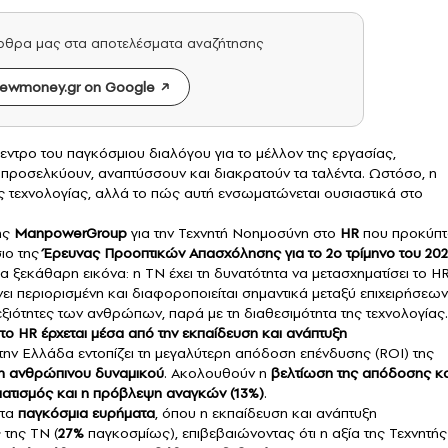
άρθρα μας στα αποτελέσματα αναζήτησης
ewmoney.gr on Google
κεντρο του παγκόσμιου διαλόγου για το μέλλον της εργασίας,
ί προσελκύουν, αναπτύσσουν και διακρατούν τα ταλέντα. Ωστόσο, η
ης τεχνολογίας, αλλά το πώς αυτή ενσωματώνεται ουσιαστικά στο
ης
ManpowerGroup
για την Τεχνητή Νοημοσύνη στο
HR
που προκύπτ
ιο της
Έρευνας Προοπτικών
Απασχόλησης
για το 2ο τρίμηνο του 20
 ξεκάθαρη εικόνα: η ΤΝ έχει τη δυνατότητα να μετασχηματίσει το H
ει περιορισμένη και διαφοροποιείται σημαντικά μεταξύ επιχειρήσεων
δεξιότητες των ανθρώπων, παρά με τη διαθεσιμότητα της τεχνολογίας.
ο HR έρχεται μέσα από την εκπαίδευση και ανάπτυξη
ν Ελλάδα εντοπίζει τη μεγαλύτερη απόδοση επένδυσης (ROI) της
ξη ανθρώπινου δυναμικού
. Ακολουθούν η
βελτίωση της απόδοσης κα
ατισμός και η πρόβλεψη αναγκών (13%)
.
 τα
παγκόσμια ευρήματα
, όπου η εκπαίδευση και ανάπτυξη
 της ΤΝ (
27%
παγκοσμίως), επιβεβαιώνοντας ότι η αξία της Τεχνητής