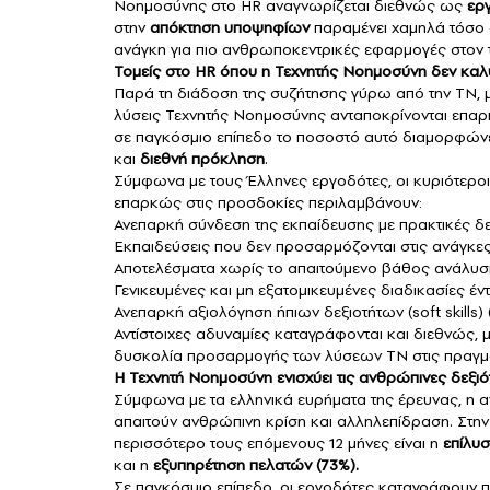
Νοημοσύνης στο HR αναγνωρίζεται διεθνώς ως
ερ
στην
απόκτηση υποψηφίων
παραμένει χαμηλά τόσο 
ανάγκη για πιο ανθρωποκεντρικές εφαρμογές στον τ
Τομείς στο HR όπου η Τεχνητής Νοημοσύνη δεν καλ
Παρά τη διάδοση της συζήτησης γύρω από την ΤΝ,
λύσεις Τεχνητής Νοημοσύνης ανταποκρίνονται επα
σε παγκόσμιο επίπεδο το ποσοστό αυτό διαμορφών
και
διεθνή πρόκληση
.
Σύμφωνα με τους Έλληνες εργοδότες, οι κυριότεροι
επαρκώς στις προσδοκίες περιλαμβάνουν:
Ανεπαρκή σύνδεση της εκπαίδευσης με πρακτικές δεξ
Εκπαιδεύσεις που δεν προσαρμόζονται στις ανάγκες 
Αποτελέσματα χωρίς το απαιτούμενο βάθος ανάλυσ
Γενικευμένες και μη εξατομικευμένες διαδικασίες έν
Ανεπαρκή αξιολόγηση ήπιων δεξιοτήτων (soft skills) 
Αντίστοιχες αδυναμίες καταγράφονται και διεθνώς,
δυσκολία προσαρμογής των λύσεων ΤΝ στις πραγμ
Η Τεχνητή Νοημοσύνη ενισχύει τις ανθρώπινες δεξιότ
Σύμφωνα με τα ελληνικά ευρήματα της έρευνας, η α
απαιτούν ανθρώπινη κρίση και αλληλεπίδραση. Στην
περισσότερο τους επόμενους 12 μήνες είναι η
επίλυ
και η
εξυπηρέτηση πελατών (73%).
Σε παγκόσμιο επίπεδο, οι εργοδότες καταγράφουν παρ