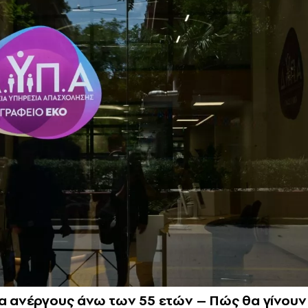
ια ανέργους άνω των 55 ετών – Πώς θα γίνουν 