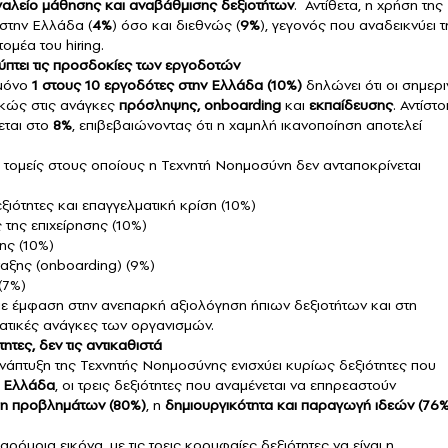
γαλείο μάθησης και αναβάθμισης δεξιοτήτων
. Αντίθετα, η χρήση της
στην Ελλάδα (
4%
) όσο και διεθνώς (
9%
), γεγονός που αναδεικνύει τ
ομέα του hiring.
ύπτει τις προσδοκίες των εργοδοτών
 μόνο
1 στους 10 εργοδότες στην Ελλάδα (10%)
δηλώνει ότι οι σημερι
ρκώς στις ανάγκες
πρόσληψης, onboarding
και
εκπαίδευσης
. Αντίστο
εται στο
8%
, επιβεβαιώνοντας ότι η χαμηλή ικανοποίηση αποτελεί
 τομείς στους οποίους η Τεχνητή Νοημοσύνη δεν ανταποκρίνεται
ιότητες και επαγγελματική κρίση (10%)
της επιχείρησης (10%)
ης (10%)
ταξης (onboarding) (9%)
(7%)
 με έμφαση στην ανεπαρκή αξιολόγηση ήπιων δεξιοτήτων και στη
ατικές ανάγκες των οργανισμών.
ητες, δεν τις αντικαθιστά
νάπτυξη της Τεχνητής Νοημοσύνης ενισχύει κυρίως δεξιότητες που
Ελλάδα
, οι τρεις δεξιότητες που αναμένεται να επηρεαστούν
ση προβλημάτων (80%)
, η
δημιουργικότητα και παραγωγή ιδεών (76%
όμοια εικόνα, με τις τρεις κορυφαίες δεξιότητες να είναι η