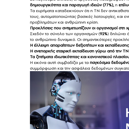
δημιουργικότητα και παραγωγή ιδεών (77%),
η
επίλ
Τα ευρήματα καταδεικνύουν ότι η ΤΝ δεν αντικαθιστ
τους, αυτοματοποιώντας βασικές λειτουργίες, και εν
προβλημάτων και ανθρώπινη κρίση.
Προκλήσεις που αντιμετωπίζουν οι οργανισμοί στη 
Σχεδόν το σύνολο των οργανισμών (
92%
) δηλώνει 
το ανθρώπινο δυναμικό. Οι σημαντικότερες προκλήσε
Η έλλειψη απαραίτητων δεξιοτήτων και εκπαίδευση
Η ανεπαρκής εταιρική εκπαίδευση γύρω από την ΤΝ 
Τα ζητήματα ιδιωτικότητας και κανονιστικού πλαισίο
Η εικόνα αυτή συμβαδίζει με τα
παγκόσμια δεδομέν
συμμόρφωση και την ασφάλεια δεδομένων συγκαταλ