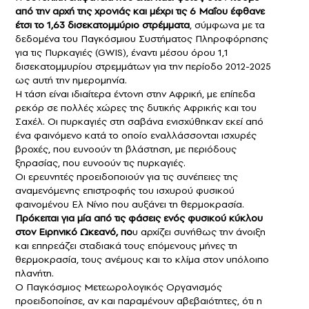
από την αρχή της χρονιάς και μέχρι τις 6 Μαΐου έφθανε
έτσι το 1,63 δισεκατομμύριο στρέμματα
, σύμφωνα με τα
δεδομένα του Παγκόσμιου Συστήματος Πληροφόρησης
για τις Πυρκαγιές (GWIS), έναντι μέσου όρου 1,1
δισεκατομμυρίου στρεμμάτων για την περίοδο 2012-2025
ως αυτή την ημερομηνία.
Η τάση είναι ιδιαίτερα έντονη στην Αφρική, με επίπεδα
ρεκόρ σε πολλές χώρες της δυτικής Αφρικής και του
Σαχέλ. Οι πυρκαγιές στη σαβάνα ενισχύθηκαν εκεί από
ένα φαινόμενο κατά το οποίο εναλλάσσονται ισχυρές
βροχές, που ευνοούν τη βλάστηση, με περιόδους
ξηρασίας, που ευνοούν τις πυρκαγιές.
Οι ερευνητές προειδοποιούν για τις συνέπειες της
αναμενόμενης επιστροφής του ισχυρού φυσικού
φαινομένου Ελ Νίνιο που αυξάνει τη θερμοκρασία.
Πρόκειται για μία από τις φάσεις ενός φυσικού κύκλου
στον Ειρηνικό Ωκεανό, πο
υ αρχίζει συνήθως την άνοιξη
και επηρεάζει σταδιακά τους επόμενους μήνες τη
θερμοκρασία, τους ανέμους και το κλίμα στον υπόλοιπο
πλανήτη.
Ο Παγκόσμιος Μετεωρολογικός Οργανισμός
προειδοποίησε, αν και παραμένουν αβεβαιότητες, ότι η