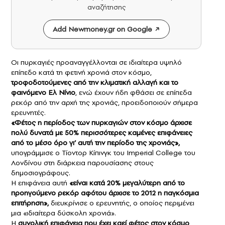
αναζήτησης
Add Newmoney.gr on Google
Οι πυρκαγιές προαναγγέλλονται σε ιδιαίτερα υψηλό
επίπεδο κατά τη φετινή χρονιά στον κόσμο,
τροφοδοτούμενες από την
κλιματική αλλαγή
και το
φαινόμενο Ελ Νίνιο
, ενώ έχουν ήδη φθάσει σε επίπεδα
ρεκόρ από την αρχή της χρονιάς, προειδοποιούν σήμερα
ερευνητές.
«Φέτος η περίοδος των
πυρκαγιών
στον κόσμο άρχισε
πολύ δυνατά με 50% περισσότερες καμένες επιφάνειες
από το μέσο όρο γι’ αυτή την περίοδο της χρονιάς»,
υπογράμμισε ο Τίοντορ Κίπινγκ του Imperial College του
Λονδίνου στη διάρκεια παρουσίασης στους
δημοσιογράφους.
Η επιφάνεια αυτή
«είναι κατά 20% μεγαλύτερη από το
προηγούμενο ρεκόρ αφότου άρχισε το 2012 η παγκόσμια
επιτήρηση»,
διευκρίνισε ο ερευνητής, ο οποίος περιμένει
μια «ιδιαίτερα δύσκολη χρονιά».
Η
συνολική επιφάνεια που έχει καεί φέτος στον κόσμο