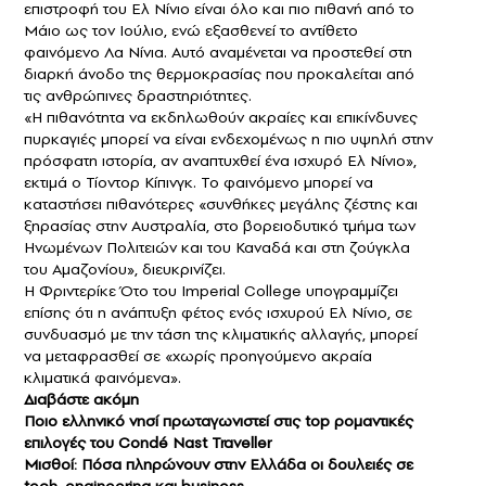
επιστροφή του Ελ Νίνιο είναι όλο και πιο πιθανή από το
Μάιο ως τον Ιούλιο, ενώ εξασθενεί το αντίθετο
φαινόμενο Λα Νίνια. Αυτό αναμένεται να προστεθεί στη
διαρκή άνοδο της θερμοκρασίας που προκαλείται από
τις ανθρώπινες δραστηριότητες.
«Η πιθανότητα να εκδηλωθούν ακραίες και επικίνδυνες
πυρκαγιές μπορεί να είναι ενδεχομένως η πιο υψηλή στην
πρόσφατη ιστορία, αν αναπτυχθεί ένα ισχυρό Ελ Νίνιο»,
εκτιμά ο Τίοντορ Κίπινγκ. Το φαινόμενο μπορεί να
καταστήσει πιθανότερες «συνθήκες μεγάλης ζέστης και
ξηρασίας στην Αυστραλία, στο βορειοδυτικό τμήμα των
Ηνωμένων Πολιτειών και του Καναδά και στη ζούγκλα
του Αμαζονίου», διευκρινίζει.
Η Φριντερίκε Ότο του Imperial College υπογραμμίζει
επίσης ότι η ανάπτυξη φέτος ενός ισχυρού Ελ Νίνιο, σε
συνδυασμό με την τάση της κλιματικής αλλαγής, μπορεί
να μεταφρασθεί σε «χωρίς προηγούμενο ακραία
κλιματικά φαινόμενα».
Διαβάστε ακόμη
Ποιο ελληνικό νησί πρωταγωνιστεί στις top ρομαντικές
επιλογές του Condé Nast Traveller
Μισθοί: Πόσα πληρώνουν στην Ελλάδα οι δουλειές σε
tech, engineering και business