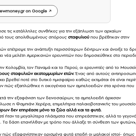
ewmoney.gr on Google
ησε τις κατάλληλες συνθήκες για την εξάπλωση των αρχαίων
από τους απολιθωμένους σπόρους
σταφυλιού
που βρέθηκαν στην
τών επέτρεψε την ανάπτυξη περισσότερων δέντρων και άνοιξε το δ
ει νέα μελέτη Αμερικανών ερευνητών που δημοσιεύθηκε στο περιοδ
την Κολομβία, τον Παναμά και το Περού, οι ερευνητές από το Μουσεί
ους σταφυλιών εκατομμυρίων ετών.
Ένας από αυτούς αντιπροσωπ
 βρεθεί ποτέ στο δυτικό ημισφαίριο καθώς εκτιμάται ότι είναι περί
νουν πώς εξαπλώθηκε η οικογένεια των αμπελοειδών στα χρόνια που
ι μετά την εξαφάνιση των δεινοσαύρων, τα αμπελοειδή άρχισαν
λωσε η Φαμπιάνι Χερέρα, επιμελήτρια παλαιοβοτανικής του μουσείο
ύρων δεν επηρέασε μόνο τα ζώα αλλά και τα φυτά.
ατί ήταν τα μεγαλύτερα πλάσματα που επηρεάστηκαν, αλλά το γεγον
τά. Τα δάση επανήλθαν με τρόπο που άλλαξε τη σύνθεση των φυτών»
υν πώς εξαφανίστηκαν ορισμένα φυτά επειδή οι μαλακοί ιστοί- όπως