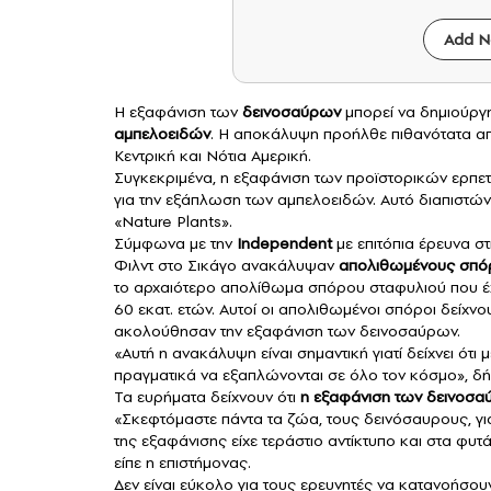
Add N
H εξαφάνιση των
δεινοσαύρων
μπορεί να δημιούργ
αμπελοειδών
. Η αποκάλυψη προήλθε πιθανότατα 
Κεντρική και Νότια Αμερική.
Συγκεκριμένα, η εξαφάνιση των προϊστορικών ερπε
για την εξάπλωση των αμπελοειδών. Αυτό διαπιστών
«Nature Plants».
Σύμφωνα με την
Independent
με επιτόπια έρευνα σ
Φιλντ στο Σικάγο ανακάλυψαν
απολιθωμένους σπόρ
το αρχαιότερο απολίθωμα σπόρου σταφυλιού που έχει
60 εκατ. ετών. Αυτοί οι απολιθωμένοι σπόροι δείχ
ακολούθησαν την εξαφάνιση των δεινοσαύρων.
«Αυτή η ανακάλυψη είναι σημαντική γιατί δείχνει ότ
πραγματικά να εξαπλώνονται σε όλο τον κόσμο», δή
Τα ευρήματα δείχνουν ότι
η εξαφάνιση των δεινοσα
«Σκεφτόμαστε πάντα τα ζώα, τους δεινόσαυρους, γι
της εξαφάνισης είχε τεράστιο αντίκτυπο και στα φυ
είπε η επιστήμονας.
Δεν είναι εύκολο για τους ερευνητές να κατανοήσο