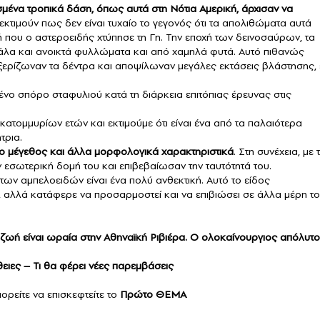
μένα τροπικά δάση, όπως αυτά στη Νότια Αμερική, άρχισαν να
εκτιμούν πως δεν είναι τυχαίο το γεγονός ότι τα απολιθώματα αυτά
ή που ο αστεροειδής χτύπησε τη Γη. Την εποχή των δεινοσαύρων, τα
λα και ανοικτά φυλλώματα και από χαμηλά φυτά. Αυτό πιθανώς
ξερίζωναν τα δέντρα και αποψίλωναν μεγάλες εκτάσεις βλάστησης, ε
ο σπόρο σταφυλιού κατά τη διάρκεια επιτόπιας έρευνας στις
τομμυρίων ετών και εκτιμούμε ότι είναι ένα από τα παλαιότερα
τρια.
το μέγεθος και άλλα μορφολογικά χαρακτηριστικά
. Στη συνέχεια, με 
εσωτερική δομή του και επιβεβαίωσαν την ταυτότητά του.
των αμπελοειδών είναι ένα πολύ ανθεκτική. Αυτό το είδος
ή, αλλά κατάφερε να προσαρμοστεί και να επιβιώσει σε άλλα μέρη τ
ζωή είναι ωραία στην Αθηναϊκή Ριβιέρα. Ο ολοκαίνουργιος απόλυτ
θειες – Τι θα φέρει νέες παρεμβάσεις
πορείτε να επισκεφτείτε το
Πρώτο ΘΕΜΑ