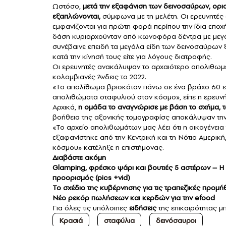
Ωστόσο,
μετά την εξαφάνιση των δεινοσαύρων, ορισ
εξαπλώνονται,
σύμφωνα με τη μελέτη. Οι ερευνητές 
εμφανίζονται για πρώτη φορά περίπου την ίδια εποχ
δάση κυριαρχούνταν από κωνοφόρα δέντρα με μεγά
συνέβαινε επειδή τα μεγάλα είδη των δεινοσαύρων 
κατά την κίνησή τους είτε για λόγους διατροφής.
Οι ερευνητές ανακάλυψαν το αρχαιότερο απολιθωμέν
κολομβιανές Άνδεις το 2022.
«Το απολίθωμα βρισκόταν πάνω σε ένα βράχο 60 εκα
απολιθώματα σταφυλιού στον κόσμο», είπε η ερευνή
Αρχικά,
η ομάδα το αναγνώρισε με βάση το σχήμα, 
βοήθεια της αξονικής τομογραφίσς αποκάλυψαν την 
«Το αρχείο απολιθωμάτων μας λέει ότι η οικογένεια 
εξαφανίστηκε από την Κεντρική και τη Νότια Αμερικ
κόσμου» κατέληξε η επιστήμονας.
Διαβάστε ακόμη
Glamping, φρέσκο ψάρι και βουτιές 5 αστέρων – Η 
προορισμός (pics +vid)
Το σχέδιο της κυβέρνησης για τις τραπεζικές προμή
Νέο ρεκόρ πωλήσεων και κερδών για την efood
Για όλες τις υπόλοιπες
ειδήσεις
της επικαιρότητας μ
Κρασιά
σταφύλια
δεινόσαυροι