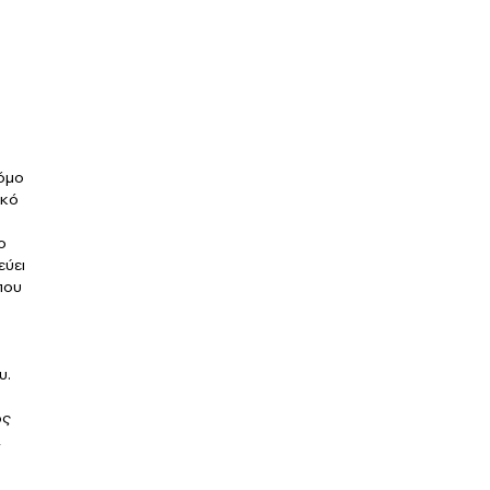
ρόμο
ικό
ο
εύει
που
υ.
ός
,