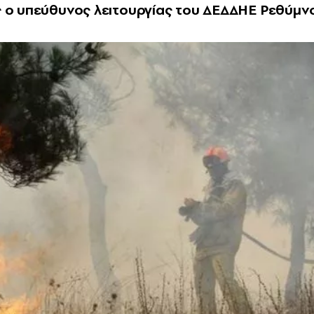
ς ο υπεύθυνος λειτουργίας του ΔΕΔΔΗΕ Ρεθύμν