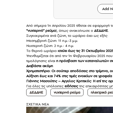
Add N
Από σήμερα 1η Απριλίου 2025 τίθεται σε εφαρμογή τ
“νυχτερινό” ρεύμα
)
, όπως ανακοίνωσε ο
ΔΕΔΔΗΕ
.
Συγκεκριμένα ανά ζώνη, το ωράριο έχει ως εξής:
Μεσημβρινή ζώνη: 11 π.μ.-3 μ.μ.
Νυχτερινή ζώνη: 2 π.μ.- 4 π.μ.
Το θερινό ωράριο
ισχύει έως τις 31 Οκτωβρίου 2025
Υπενθυμίζεται ότι από την 1η Φεβρουαρίου 2025 πο
τιμολόγησης είναι
η πρόσβαση των καταναλωτών σε η
Διαβάστε ακόμη
Χρηματιστήριο: Οι σούπερ αποδόσεις στο τρίμηνο, οι
Αύξηση έως και 74% στις τιμές ενοικίων σε γραφεία
Γιάννης Μασούτης – Αγγελος Κρητικός: Η επί της αρ
Για όλες τις υπόλοιπες
ειδήσεις
της επικαιρότητας μπ
ΔΕΔΔΗΕ
νυχτερινό ρεύμα
ηλεκτρικό ρε
ΣXETIKA NEA