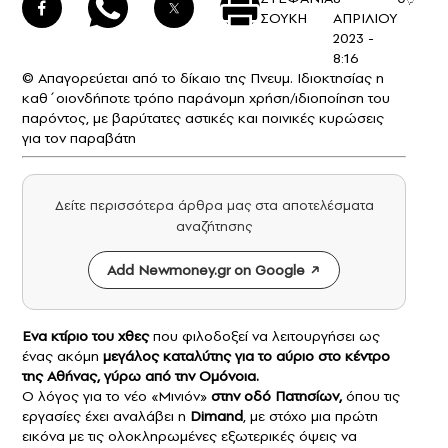
ΣΟΥΚΗ
ΑΠΡΙΛΙΟΥ
2023 -
8:16
© Απαγορεύεται από το δίκαιο της Πνευμ. Ιδιοκτησίας η
καθ΄οιονδήποτε τρόπο παράνομη χρήση/ιδιοποίηση του
παρόντος, με βαρύτατες αστικές και ποινικές κυρώσεις
για τον παραβάτη
Δείτε περισσότερα άρθρα μας στα αποτελέσματα
αναζήτησης
Add Newmoney.gr on Google
Ενα κτίριο του χθες
που φιλοδοξεί να λειτουργήσει ως
ένας ακόμη
μεγάλος καταλύτης για το αύριο στο κέντρο
της Αθήνας, γύρω από την Ομόνοια.
Ο λόγος για το νέο «Μινιόν»
στην οδό Πατησίων,
όπου τις
εργασίες έχει αναλάβει η
Dimand
, με στόχο μια πρώτη
εικόνα με τις ολοκληρωμένες εξωτερικές όψεις να