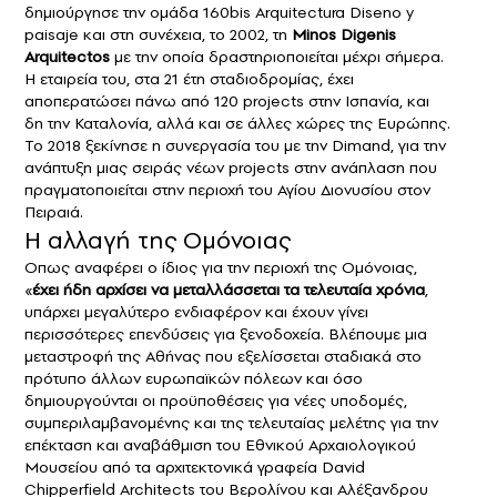
δημιούργησε την ομάδα 160bis Arquitectura Diseno y
paisaje και στη συνέχεια, το 2002, τη
Minos Digenis
Arquitectos
με την οποία δραστηριοποιείται μέχρι σήμερα.
Η εταιρεία του, στα 21 έτη σταδιοδρομίας, έχει
αποπερατώσει πάνω από 120 projects στην Ισπανία, και
δη την Καταλονία, αλλά και σε άλλες χώρες της Ευρώπης.
Το 2018 ξεκίνησε η συνεργασία του με την Dimand, για την
ανάπτυξη μιας σειράς νέων projects στην ανάπλαση που
πραγματοποιείται στην περιοχή του Αγίου Διονυσίου στον
Πειραιά.
Η αλλαγή της Ομόνοιας
Οπως αναφέρει ο ίδιος για την περιοχή της Ομόνοιας,
«
έχει ήδη αρχίσει να μεταλλάσσεται τα τελευταία χρόνια
,
υπάρχει μεγαλύτερο ενδιαφέρον και έχουν γίνει
περισσότερες επενδύσεις για ξενοδοχεία. Βλέπουμε μια
μεταστροφή της Αθήνας που εξελίσσεται σταδιακά στο
πρότυπο άλλων ευρωπαϊκών πόλεων και όσο
δημιουργούνται οι προϋποθέσεις για νέες υποδομές,
συμπεριλαμβανομένης και της τελευταίας μελέτης για την
επέκταση και αναβάθμιση του Εθνικού Αρχαιολογικού
Μουσείου από τα αρχιτεκτονικά γραφεία David
Chipperfield Architects του Βερολίνου και Αλέξανδρου