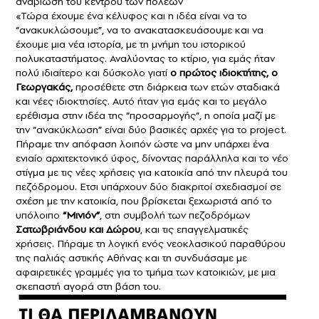
αναβίωση του κέντρου των πόλεων
«Τώρα έχουμε ένα κέλυφος και η ιδέα είναι να το
“ανακυκλώσουμε”, να το ανακατασκευάσουμε και να
έχουμε μια νέα ιστορία, με τη μνήμη του ιστορικού
πολυκαταστήματος. Αναλύοντας το κτίριο, για εμάς ήταν
πολύ ιδιαίτερο και δύσκολο γιατί
ο πρώτος ιδιοκτήτης, ο
Γεωργακάς,
προσέθετε στη διάρκεια των ετών σταδιακά
και νέες ιδιοκτησίες. Αυτό ήταν για εμάς και το μεγάλο
ερέθισμα στην ιδέα της “προσαρμογής”, η οποία μαζί με
την “ανακύκλωση” είναι δύο βασικές αρχές για το project.
Πήραμε την απόφαση λοιπόν ώστε να μην υπάρχει ένα
ενιαίο αρχιτεκτονικό ύφος, δίνοντας παράλληλα και το νέο
στίγμα με τις νέες χρήσεις για κατοικία από την πλευρά του
πεζόδρομου. Ετσι υπάρχουν δύο διακριτοί σχεδιασμοί σε
σχέση με την κατοικία, που βρίσκεται ξεχωριστά από το
υπόλοιπο
“Μινιόν”
, στη συμβολή των πεζοδρόμων
Σατωβριάνδου και Δώρου
, και τις επαγγελματικές
χρήσεις. Πήραμε τη λογική ενός νεοκλασικού παραθύρου
της παλιάς αστικής Αθήνας και τη συνδυάσαμε με
αφαιρετικές γραμμές για το τμήμα των κατοικιών, με μια
σκεπαστή αγορά στη βάση του.