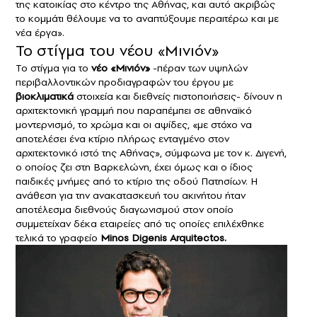
της κατοικίας στο κέντρο της Αθήνας, και αυτό ακριβώς
το κομμάτι θέλουμε να το αναπτύξουμε περαιτέρω και με
νέα έργα».
Το στίγμα του νέου «Μινιόν»
Το στίγμα για το
νέο «Μινιόν»
-πέραν των υψηλών
περιβαλλοντικών προδιαγραφών του έργου με
βιοκλιματικά
στοιχεία και διεθνείς πιστοποιήσεις- δίνουν η
αρχιτεκτονική γραμμή που παραπέμπει σε αθηναϊκό
μοντερνισμό, το χρώμα και οι αψίδες, «με στόχο να
αποτελέσει ένα κτίριο πλήρως ενταγμένο στον
αρχιτεκτονικό ιστό της Αθήνας», σύμφωνα με τον κ. Διγενή,
ο οποίος ζει στη Βαρκελώνη, έχει όμως και ο ίδιος
παιδικές μνήμες από το κτίριο της οδού Πατησίων. Η
ανάθεση για την ανακατασκευή του ακινήτου ήταν
αποτέλεσμα διεθνούς διαγωνισμού στον οποίο
συμμετείχαν δέκα εταιρείες από τις οποίες επιλέχθηκε
τελικά το γραφείο
Minos Digenis Arquitectos.