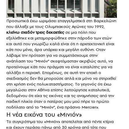
Προσωπικά έχω ωριμάσει επαγγελματικά στη Βαρκελώνη
που άλλαξε με τους Ολυμπιακούς Αγώνες του 1992,
κλείνω σχεδόν τρεις δεκαετίες
σε μια πόλη που
εξελίχθηκε και μεταμορφώθηκε στην πάροδο των ετών
και αυτό που γνωρίζω καλά είναι ότι η αρχιτεκτονική είναι
κάτι που μένει, άρα υπάρχει και μεγάλη ευθύνη. Οταν
λάβαμε την πρόταση για να συμμετάσχουμε στην
ανάπλαση του “Μινιόν” σκεφτόμασταν ακριβώς αυτό, να
προτείνουμε κάτι που πράγματι να είναι καταλύτης για να
αλλάξει η περιοχή. Επομένως, σε αυτή την εποχή ο
σχεδιασμός δεν θα μπορούσε απλά και μόνο να στηριχθεί
στη χρήση ενός πολυκαταστήματος. Το γεγονός ότι έχω
μεγαλώσει στην Αθήνα επίσης λειτούργησε καταλυτικά,
δεδομένου ότι είχα τις εικόνες και τις αναμνήσεις από την
παιδική ηλικία όταν ο πατέρας μου μού πήρε το πρώτο
ποδήλατο από το “Μινιόν”, ένα πράσινο Mercier».
Η νέα εικόνα του «Μινιόν»
Το συγκρότημα του «Μινιόν» αποτελείται από πέντε κτίρια
και έχουν περάσει πάνω από 30 χρόνια από τότε που