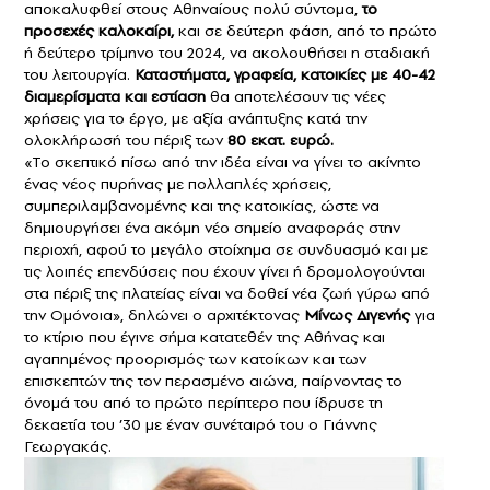
αποκαλυφθεί στους Αθηναίους πολύ σύντομα,
το
προσεχές καλοκαίρι,
και σε δεύτερη φάση, από το πρώτο
ή δεύτερο τρίμηνο του 2024, να ακολουθήσει η σταδιακή
του λειτουργία.
Καταστήματα, γραφεία, κατοικίες με 40-42
διαμερίσματα και εστίαση
θα αποτελέσουν τις νέες
χρήσεις για το έργο, με αξία ανάπτυξης κατά την
ολοκλήρωσή του πέριξ των
80 εκατ. ευρώ.
«Το σκεπτικό πίσω από την ιδέα είναι να γίνει το ακίνητο
ένας νέος πυρήνας με πολλαπλές χρήσεις,
συμπεριλαμβανομένης και της κατοικίας, ώστε να
δημιουργήσει ένα ακόμη νέο σημείο αναφοράς στην
περιοχή, αφού το μεγάλο στοίχημα σε συνδυασμό και με
τις λοιπές επενδύσεις που έχουν γίνει ή δρομολογούνται
στα πέριξ της πλατείας είναι να δοθεί νέα ζωή γύρω από
την Ομόνοια», δηλώνει ο αρχιτέκτονας
Μίνως Διγενής
για
το κτίριο που έγινε σήμα κατατεθέν της Αθήνας και
αγαπημένος προορισμός των κατοίκων και των
επισκεπτών της τον περασμένο αιώνα, παίρνοντας το
όνομά του από το πρώτο περίπτερο που ίδρυσε τη
δεκαετία του ’30 με έναν συνέταιρό του ο Γιάννης
Γεωργακάς.