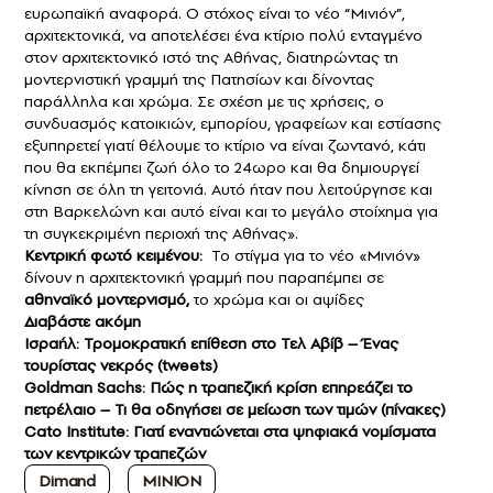
ευρωπαϊκή αναφορά. Ο στόχος είναι το νέο
“Μινιόν”
,
αρχιτεκτονικά, να αποτελέσει ένα κτίριο πολύ ενταγμένο
στον αρχιτεκτονικό ιστό της Αθήνας, διατηρώντας τη
μοντερνιστική γραμμή της Πατησίων και δίνοντας
παράλληλα και χρώμα. Σε σχέση με τις χρήσεις, ο
συνδυασμός κατοικιών, εμπορίου, γραφείων και εστίασης
εξυπηρετεί γιατί θέλουμε το κτίριο να είναι ζωντανό, κάτι
που θα εκπέμπει ζωή όλο το 24ωρο και θα δημιουργεί
κίνηση σε όλη τη γειτονιά. Αυτό ήταν που λειτούργησε και
στη Βαρκελώνη και αυτό είναι και το μεγάλο στοίχημα για
τη συγκεκριμένη περιοχή της Αθήνας».
Κεντρική φωτό κειμένου:
Το στίγμα για το νέο «Μινιόν»
δίνουν η αρχιτεκτονική γραμμή που παραπέμπει σε
αθηναϊκό μοντερνισμό,
το χρώμα και οι αψίδες
Διαβάστε ακόμη
Ισραήλ: Τρομοκρατική επίθεση στο Τελ Αβίβ – Ένας
τουρίστας νεκρός (tweets)
Goldman Sachs: Πώς η τραπεζική κρίση επηρεάζει το
πετρέλαιο – Τι θα οδηγήσει σε μείωση των τιμών (πίνακες)
Cato Institute: Γιατί εναντιώνεται στα ψηφιακά νομίσματα
των κεντρικών τραπεζών
Dimand
ΜΙΝΙΟΝ