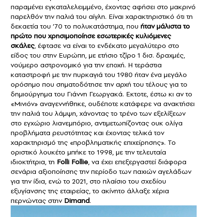
παραμένει εγκαταλελειμμένο, έχοντας αφήσει στο μακρινό
παρελθόν την παλιά του αίγλη. Είναι χαρακτηριστικό ότι τη
δεκαετία του ’70 το πολυκατάστημα, που
ήταν μάλιστα το
πρώτο που χρησιμοποίησε εσωτερικές κυλιόμενες
σκάλες
, έφτασε να είναι το ενδέκατο μεγαλύτερο στο
είδος του στην Ευρώπη, με ετήσιο τζίρο 1 δισ. δραχμές,
νούμερο αστρονομικό για την εποχή. Η τεράστια
καταστροφή με την πυρκαγιά του 1980 ήταν ένα μεγάλο
ορόσημο που σηματοδότησε την αρχή του τέλους για το
δημιούργημα του Γιάννη Γεωργακά. Εκτοτε, έστω κι αν το
«Μινιόν» αναγεννήθηκε, ουδέποτε κατάφερε να ανακτήσει
την παλιά του λάμψη, χάνοντας το τρένο των εξελίξεων
στο εγχώριο λιανεμπόριο, αντιμετωπίζοντας ουκ ολίγα
προβλήματα ρευστότητας και έχοντας τελικά τον
χαρακτηρισμό της «προβληματικής επιχείρησης». Το
οριστικό λουκέτο μπήκε το 1998, με την τελευταία
ιδιοκτήτρια, τη
Folli Follie
, να έχει επεξεργαστεί διάφορα
σενάρια αξιοποίησης την περίοδο των παχιών αγελάδων
για την ίδια, ενώ το 2021, στο πλαίσιο του σχεδίου
εξυγίανσης της εταιρείας, το ακίνητο άλλαξε χέρια
περνώντας στην
Dimand
.