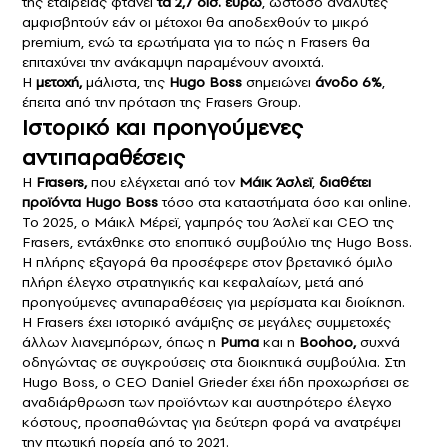
της εταιρείας φτάνει
τα 2,7 δισ. ευρώ
, ωστόσο αναλυτές
αμφισβητούν εάν οι μέτοχοι θα αποδεχθούν το μικρό
premium, ενώ τα ερωτήματα για το πώς η Frasers θα
επιταχύνει την ανάκαμψη παραμένουν ανοιχτά.
Η
μετοχή,
μάλιστα, της
Hugo Boss
σημειώνει
άνοδο 6%
,
έπειτα από την πρόταση της Frasers Group.
Ιστορικό και προηγούμενες
αντιπαραθέσεις
Η
Frasers,
που ελέγχεται από τον
Μάικ Άσλεϊ
,
διαθέτει
προϊόντα Hugo Boss
τόσο στα καταστήματα όσο και online.
Το 2025, ο Μάικλ Μέρεϊ, γαμπρός του Άσλεϊ και CEO της
Frasers, εντάχθηκε στο εποπτικό συμβούλιο της Hugo Boss.
Η πλήρης εξαγορά θα προσέφερε στον βρετανικό όμιλο
πλήρη έλεγχο στρατηγικής και κεφαλαίων, μετά από
προηγούμενες αντιπαραθέσεις για μερίσματα και διοίκηση.
Η Frasers έχει ιστορικό ανάμιξης σε μεγάλες συμμετοχές
άλλων λιανεμπόρων, όπως η
Puma
και η
Boohoo,
συχνά
οδηγώντας σε συγκρούσεις στα διοικητικά συμβούλια. Στη
Hugo Boss, ο CEO Daniel Grieder έχει ήδη προχωρήσει σε
αναδιάρθρωση των προϊόντων και αυστηρότερο έλεγχο
κόστους, προσπαθώντας για δεύτερη φορά να ανατρέψει
την πτωτική πορεία από το 2021.