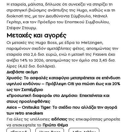
Η εταιρεία, μάλιστα, δήλωσε ότι συνεχίζει να στηρίζει τη
στρατηγική βιώσιμης ανάπτυξης της Hugo, καθώς και τη
διοίκησή της, με τον Διευθύνοντα Σύμβουλο, Ντάνιελ
Γκρίτερ, και τον Πρόεδρο του Εποπτικού Συμβουλίου,
Στέφαν Στουρμ.
Μετοχές και αγορές
Οι μετοχές της Hugo Boss, με έδρα το Metzingen,
παραμένουν σχεδόν αμετάβλητες φέτος, αποτιμώντας την
εταιρεία στα 2,6 δισ. ευρώ, ενώ η μετοχή της Frasers έχει
ανέβει 14% το 2026, αποτιμώντας τον όμιλο στα 3,45 δισ.
λίρες (4,62 δισ. δολάρια).
Διαβάστε ακόμη
Χρυσός: Το ασφαλές καταφύγιο μετατρέπεται σε επένδυση
υψηλού κινδύνου – Πρόβλεψη Citi για πτώση έως και 20%
ως τον Σεπτέμβριο
«Προσωπική διαφορά» στο Δημόσιο: Επεκτείνεται και
στους προσληφθέντες
Asics – Onitsuka Tiger: Το σχέδιο που αλλάζει την αγορά
των retro sneakers
Για όλες τις υπόλοιπες
ειδήσεις
της επικαιρότητας μπορείτε
να επισκεφτείτε το
Πρώτο Θέμα