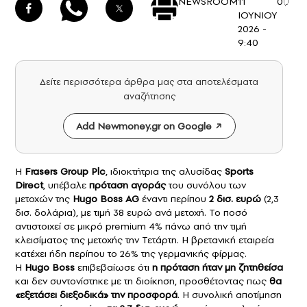
NEWSROOM
11
0
ΙΟΥΝΙΟΥ
2026 -
9:40
Δείτε περισσότερα άρθρα μας στα αποτελέσματα
αναζήτησης
Add Newmoney.gr on Google
Η
Frasers Group Plc
, ιδιοκτήτρια της αλυσίδας
Sports
Direct
, υπέβαλε
πρόταση αγοράς
του συνόλου των
μετοχών της
Hugo Boss AG
έναντι περίπου
2 δισ. ευρώ
(2,3
δισ. δολάρια), με τιμή 38 ευρώ ανά μετοχή. Το ποσό
αντιστοιχεί σε μικρό premium 4% πάνω από την τιμή
κλεισίματος της μετοχής την Τετάρτη. Η βρετανική εταιρεία
κατέχει ήδη περίπου το 26% της γερμανικής φίρμας.
Η
Hugo Boss
επιβεβαίωσε ότι
η πρόταση ήταν μη ζητηθείσα
και δεν συντονίστηκε με τη διοίκηση, προσθέτοντας πως
θα
«εξετάσει διεξοδικά» την προσφορά
. Η συνολική αποτίμηση