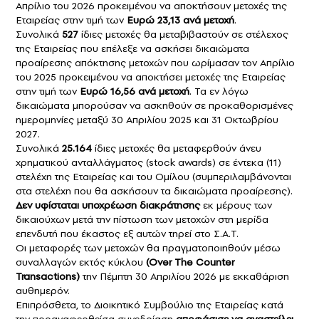
Απρίλιο του 2026 προκειμένου να αποκτήσουν μετοχές της
Εταιρείας στην τιμή των
Ευρώ 23,13 ανά μετοχή
.
Συνολικά
527
ίδιες μετοχές θα μεταβιβαστούν σε στέλεχος
της Εταιρείας που επέλεξε να ασκήσει δικαιώματα
προαίρεσης απόκτησης μετοχών που ωρίμασαν τον Απρίλιο
του 2025 προκειμένου να αποκτήσει μετοχές της Εταιρείας
στην τιμή των
Ευρώ 16,56 ανά μετοχή
. Τα εν λόγω
δικαιώματα μπορούσαν να ασκηθούν σε προκαθορισμένες
ημερομηνίες μεταξύ 30 Απριλίου 2025 και 31 Οκτωβρίου
2027.
Συνολικά
25.164
ίδιες μετοχές θα μεταφερθούν άνευ
χρηματικού ανταλλάγματος (stock awards) σε έντεκα (11)
στελέχη της Εταιρείας και του Ομίλου (συμπεριλαμβάνονται
στα στελέχη που θα ασκήσουν τα δικαιώματα προαίρεσης).
Δεν υφίσταται υποχρέωση διακράτησης
εκ μέρους των
δικαιούχων μετά την πίστωση των μετοχών στη μερίδα
επενδυτή που έκαστος εξ αυτών τηρεί στο Σ.Α.Τ.
Οι μεταφορές των μετοχών θα πραγματοποιηθούν μέσω
συναλλαγών εκτός κύκλου
(Over The Counter
Transactions)
την Πέμπτη 30 Απριλίου 2026 με εκκαθάριση
αυθημερόν.
Επιπρόσθετα, το Διοικητικό Συμβούλιο της Εταιρείας κατά