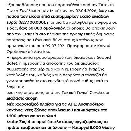
εξουσιοδότησης που του παρασχέθηκε από την Έκτακτη
Γενική Συνέλευση των Μετόχων την 02.04.2026,
έως του
ποσού των είκοσι επτά εκατομμυρίων εκατό χιλιάδων
ευρώ (€27.100.000),
η οποία θα καλυφθεί με εισφορά σε
είδος,
έως 50.000 ομολογιών,
οι οποίες θα αποκτηθούν
από την Εταιρεία στο πλαίσιο της προαιρετικής δημόσιας
πρότασης που έχει απευθύνει στους κατόχους των
ομολογιών του από 09.07.2021 Προγράμματος Κοινού
Ομολογιακού Δανείου.
Η ημερομηνία προσδιορισμού των δικαιούχων (record
date), η ημερομηνία αποκοπής του δικαιώματος
συμμετοχής στο μέρισμα και η ημερομηνία έναρξης
καταβολής του, καθώς και η πληρώτρια τράπεζα θα
γνωστοποιηθούν στο επενδυτικό κοινό ευθύς μετά τη
λήψη της
σχετικής απόφασης από την Τακτική Γενική Συνέλευση.
Διαβάστε ακόμη
Νέο χωροταξικό πλαίσιο για τις ΑΠΕ: Αυστηρότεροι
κανόνες, νέες ζώνες αποκλεισμού και «κόφτης» στα
1.200 μέτρα για τα αιολικά
Meta: Στις 4 το πρωί έστειλε στους εργαζομένους τα
πρώτα «ραβασάκια» απόλυσης – Καταργεί 8.000 θέσεις