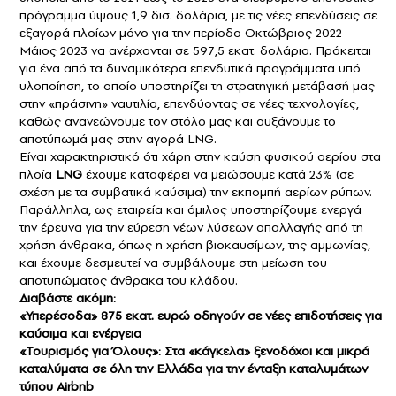
πρόγραμμα ύψους 1,9 δισ. δολάρια, με τις νέες επενδύσεις σε
εξαγορά πλοίων μόνο για την περίοδο Οκτώβριος 2022 –
Μάιος 2023 να ανέρχονται σε 597,5 εκατ. δολάρια. Πρόκειται
για ένα από τα δυναμικότερα επενδυτικά προγράμματα υπό
υλοποίηση, το οποίο υποστηρίζει τη στρατηγική μετάβασή μας
στην «πράσινη» ναυτιλία, επενδύοντας σε νέες τεχνολογίες,
καθώς ανανεώνουμε τον στόλο μας και αυξάνουμε το
αποτύπωμά μας στην αγορά LNG.
Είναι χαρακτηριστικό ότι χάρη στην καύση φυσικού αερίου στα
πλοία
LNG
έχουμε καταφέρει να μειώσουμε κατά 23% (σε
σχέση µε τα συµβατικά καύσιµα) την εκποµπή αερίων ρύπων.
Παράλληλα, ως εταιρεία και όμιλος υποστηρίζουμε ενεργά
την έρευνα για την εύρεση νέων λύσεων απαλλαγής από τη
χρήση άνθρακα, όπως η χρήση βιοκαυσίμων, της αμμωνίας,
και έχουμε δεσμευτεί να συμβάλουμε στη μείωση του
αποτυπώματος άνθρακα του κλάδου.
Διαβάστε ακόμη:
«Υπερέσοδα» 875 εκατ. ευρώ οδηγούν σε νέες επιδοτήσεις για
καύσιμα και ενέργεια
«Τουρισμός για Όλους»: Στα «κάγκελα» ξενοδόχοι και μικρά
καταλύματα σε όλη την Ελλάδα για την ένταξη καταλυμάτων
τύπου Airbnb