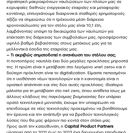
στρατηγική μακροχρόνιων ναυλώσεων των πλοίων μας σε
κορυφαίες διεθνώς ενεργειακές εταιρείες και μεταφοράς
κοντέινερ, επιτυγχάνουμε διαχρονικά σταθερές χρηματοροές.
Αξίζει να σημειώσω ότι η τρέχουσα μέση διάρκεια
χρονοναύλωσης για τον στόλο μας είναι 10,1 έτη,
λαμβάνοντας υπόψη τα δικαιώματα των ναυλωτών για
επέκταση της διάρκειας των συμβολαίων μας, προσφέροντας
υψηλό βαθμό βεβαιότητας στους μετόχους μας για τα
μελλοντικά έσοδα της εταιρείας μας.
– Τι ακριβώς σηματοδοτεί η ανανέωση του στόλου σας;
Η ποντοπόρος ναυτιλία έχει δύο μεγάλες προκλήσεις μπροστά
της. Η πρώτη είναι η μετάβαση στο λεγόμενο «net zero» και η
δεύτερη πρόκληση είναι το digitalization. Είμαστε πεπεισμένοι
ότι η υιοθέτηση νέων τεχνολογιών και η καινοτομία είναι η
οριστική απάντηση και στις δύο αυτές προκλήσεις. Ιδιαίτερα
μάλιστα για τη μετάβαση στο net zero, όπου αντίθετα ίσως με
άλλους κλάδους της παγκόσμιας βιομηχανίας δεν υπάρχει
ορατό τεχνολογικό μονοπάτι, έχουμε την υποχρέωση να
επενδύουμε σε νέες τεχνολογίες προκειμένου να βοηθήσουμε
την έρευνα και την ανάπτυξη για να βρεθούν τεχνολογικές
λύσεις που θα μας φέρουν πιο κοντά στον στόχο μας.
Προς αυτή την κατεύθυνση, η
Capital Product Partners
υλοποιεί από το 2021 έως το 2023 ένα διευρυμένο επενδυτικό