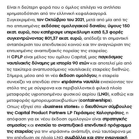
Είναι η δεύτερη φορά που ο όμιλος επιλέγει να αντλήσει
χρηματοδότηση από την ελληνική κεφαλαιαγορά.
Συγκεκριμένα,
τον Οκτώβριο του 2021
, μετά από μία από τις
πιο επιτυχημένες
εκδόσεις ομολογιακού δανείου
,
ύψους 150
εκατ. ευρώ, που κατέγραψε υπερκάλυψη κατά 5,3 φορές
συγκεντρώνοντας 801,37 εκατ. ευρώ
, απέδειξε τη σημαντική
ανταπόκριση του επενδυτικού κοινού και την αναγνώριση της
επιτυχημένης αναπτυξιακής πορείας της εταιρείας.
Η
CPLP
είναι μέλος του ομίλου Capital, μιας
παγκόσμιας
ναυτιλιακής δύναμης με ιστορία 90 ετών
και αποτελεί μία από
τις ταχύτερα αναπτυσσόμενες ναυτιλιακές εταιρείες διεθνώς.
Σήμερα, μέσα από τη νέα
έκδοση ομολόγου
, η εταιρεία
συνεχίζει να επενδύει στην
«πράσινη» ναυτιλία
ενισχύοντας τον
στόλο της με σύγχρονα και περιβαλλοντικά φιλικά πλοία
μεταφοράς υγροποιημένου φυσικού αερίου (
LNG
), καθώς και
μεταφοράς εμπορευματοκιβωτίων (
containerships
).
Οπως εξηγεί στο «
business stories
» ο
διευθύνων σύμβουλος
της
Capital Product Partners LP
Γεράσιμος Καλογηράτος
, η
απόφαση για εκ νέου έκδοση ομολογιών είναι
στρατηγικής
σημασίας
και
ενισχύει το αναπτυξιακό επενδυτικό πρόγραμμα
της εταιρείας
για την «πράσινη» ανάπτυξη, ενώ ταυτόχρονα με
την επένδυση σε πλοία LNG
συμβάλλει και στην ενεργειακή