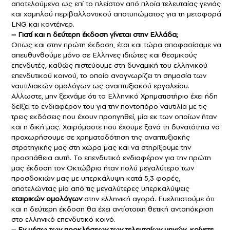
αποτελούμενο ως επί το πλείστον από πλοία τελευταίας γενιάς
και χαμηλού περιβαλλοντικού αποτυπώματος για τη μεταφορά
LNG και κοντέινερ.
– Γιατί και η δεύτερη έκδοση γίνεται στην Ελλάδα;
Οπως και στην πρώτη έκδοση, έτσι και τώρα αποφασίσαμε να
απευθυνθούμε μόνο σε Ελληνες ιδιώτες και θεσμικούς
επενδυτές, καθώς πιστεύουμε στη δυναμική του ελληνικού
επενδυτικού κοινού, το οποίο αναγνωρίζει τη σημασία των
ναυτιλιακών ομολόγων ως αναπτυξιακού εργαλείου.
Αλλωστε, μην ξεχνάμε ότι το Ελληνικό Χρηματιστήριο έχει ήδη
δείξει το ενδιαφέρον του για την ποντοπόρο ναυτιλία με τις
τρεις εκδόσεις που έχουν προηγηθεί, μία εκ των οποίων ήταν
και η δική μας. Χαιρόμαστε που έχουμε ξανά τη δυνατότητα να
προχωρήσουμε σε χρηματοδότηση της αναπτυξιακής
στρατηγικής μας στη χώρα μας και να στηρίξουμε την
προσπάθεια αυτή. Το επενδυτικό ενδιαφέρον για την πρώτη
μας έκδοση τον Οκτώβριο ήταν πολύ μεγαλύτερο των
προσδοκιών μας με υπερκάλυψη κατά 5,3 φορές,
αποτελώντας μία από τις μεγαλύτερες υπερκαλύψεις
εταιρικών ομολόγων
στην ελληνική αγορά. Ευελπιστούμε ότι
και η δεύτερη έκδοση θα έχει αντίστοιχη θετική ανταπόκριση
στο ελληνικό επενδυτικό κοινό.
– Εν μέσω των προκλήσεων των τελευταίων μηνών, κρίνετε