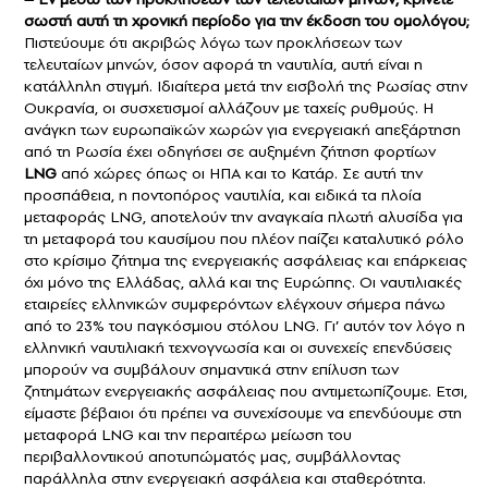
σωστή αυτή τη χρονική περίοδο για την έκδοση του ομολόγου;
Πιστεύουμε ότι ακριβώς λόγω των προκλήσεων των
τελευταίων μηνών, όσον αφορά τη ναυτιλία, αυτή είναι η
κατάλληλη στιγμή. Ιδιαίτερα μετά την εισβολή της Ρωσίας στην
Ουκρανία, οι συσχετισμοί αλλάζουν με ταχείς ρυθμούς. Η
ανάγκη των ευρωπαϊκών χωρών για ενεργειακή απεξάρτηση
από τη Ρωσία έχει οδηγήσει σε αυξημένη ζήτηση φορτίων
LNG
από χώρες όπως οι ΗΠΑ και το Κατάρ. Σε αυτή την
προσπάθεια, η ποντοπόρος ναυτιλία, και ειδικά τα πλοία
μεταφοράς LNG, αποτελούν την αναγκαία πλωτή αλυσίδα για
τη μεταφορά του καυσίμου που πλέον παίζει καταλυτικό ρόλο
στο κρίσιμο ζήτημα της ενεργειακής ασφάλειας και επάρκειας
όχι μόνο της Ελλάδας, αλλά και της Ευρώπης. Οι ναυτιλιακές
εταιρείες ελληνικών συμφερόντων ελέγχουν σήμερα πάνω
από το 23% του παγκόσμιου στόλου LNG. Γι’ αυτόν τον λόγο η
ελληνική ναυτιλιακή τεχνογνωσία και οι συνεχείς επενδύσεις
μπορούν να συμβάλουν σημαντικά στην επίλυση των
ζητημάτων ενεργειακής ασφάλειας που αντιμετωπίζουμε. Ετσι,
είμαστε βέβαιοι ότι πρέπει να συνεχίσουμε να επενδύουμε στη
μεταφορά LNG και την περαιτέρω μείωση του
περιβαλλοντικού αποτυπώματός μας, συμβάλλοντας
παράλληλα στην ενεργειακή ασφάλεια και σταθερότητα.