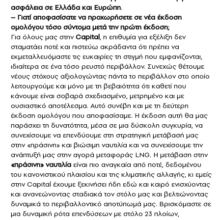
ασφάλεια σε Ελλάδα και Ευρώπη
.
– Γιατί αποφασίσατε να προχωρήσετε σε νέα έκδοση
ομολόγου τόσο σύντομα μετά την πρώτη έκδοση;
Για όλους μας στην
Capital
, η επιθυμία για εξέλιξη δεν
σταματάει ποτέ και πιστεύω ακράδαντα ότι πρέπει να
εκμεταλλευόμαστε τις ευκαιρίες τη στιγμή που εμφανίζονται,
ιδιαίτερα σε ένα τόσο ρευστό περιβάλλον. Συνεχώς θέτουμε
νέους στόχους αξιολογώντας πάντα το περιβάλλον στο οποίο
λειτουργούμε και μόνο με τη βεβαιότητα ότι καθετί που
κάνουμε είναι σοβαρά σχεδιασμένο, μετρημένο και με
ουσιαστικό αποτέλεσμα. Αυτό συνέβη και με τη δεύτερη
έκδοση ομολόγου που αποφασίσαμε. Η έκδοση αυτή θα μας
παράσχει τη δυνατότητα, μέσα σε μια δύσκολη συγκυρία, να
συνεχίσουμε να επενδύουμε στη στρατηγική μετάβασή μας
στην «πράσινη» και βιώσιμη ναυτιλία και να συνεχίσουμε την
ανάπτυξή μας στην αγορά μεταφοράς LNG. H μετάβαση στην
«πράσινη» ναυτιλία
είναι πιο αναγκαία από ποτέ, δεδομένου
του κανονιστικού πλαισίου και της κλιματικής αλλαγής, κι εμείς
στην Capital έχουμε ξεκινήσει ήδη εδώ και καιρό ενισχύοντας
και ανανεώνοντας σταδιακά τον στόλο μας και βελτιώνοντας
δυναμικά το περιβαλλοντικό αποτύπωμά μας. Βρισκόμαστε σε
μια δυναμική ρότα επενδύσεων με στόλο 23 πλοίων,