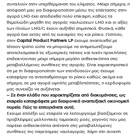
συντελούν στην υπερθέρμανση του κλίματος. Μέχρι σήμερα, η
απόφασή μας για διαφοροποίηση μέσω της επέκτασης στην
αγορά LNG έχει αποδειχθεί πολύ επίκαιρη, καθώς τα
θεμελιώδη μεγέθη της αγοράς ναυλώσεων LNG και οι αξίες
των πλοίων LNG/C έχουν αυξηθεί σημαντικά. Φυσικά, κάθε
αγορά έχει εκτός από τις ευκαιρίες της και ρίσκο. Ωστόσο,
στην
Capital Product Partners LP
έχουμε αναπτυχθεί με
τέτοιον τρόπο ώστε να μπορούμε να αντιμετωπίζουμε
αποτελεσματικά τις εξωτερικές πιέσεις και τυχόν προκλήσεις
επιδεικνύοντας μέχρι σήμερα μεγάλη ανθεκτικότητα στις
μεταβαλλόμενες συνθήκες της αγοράς. Είναι χαρακτηριστικό
ότι με τη διαφοροποίηση των επενδύσεών μας έχουμε
καταφέρει να αντισταθμίσουμε το ρίσκο καθώς ακόμα και
σήμερα, σε μια αγορά υψηλής μεταβλητότητας, η κερδοφορία
μας συνεχίζει να αυξάνεται.
– Σε έναν κλάδο που χαρακτηρίζεται από διακυμάνσεις, ως
εταιρεία καταγράφετε μια διαχρονικά αναπτυξιακή οικονομική
πορεία. Πώς το επιτυγχάνετε αυτό;
Εχουμε επιλέξει ως εταιρεία να λειτουργούμε βασιζόμενοι σε
προβλέψιμες μελλοντικές ταμειακές ροές, γεγονός που μας
παρέχει ανθεκτικότητα απέναντι στις μεταβαλλόμενες
συνθήκες της παγκόσμιας ναυλαγοράς. Χάρη στη συνεπή