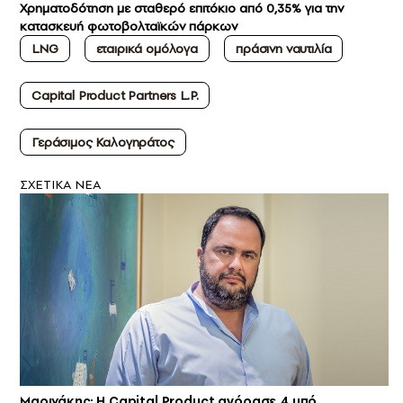
Χρηματοδότηση με σταθερό επιτόκιο από 0,35% για την
κατασκευή φωτοβολταϊκών πάρκων
LNG
εταιρικά ομόλογα
πράσινη ναυτιλία
Capital Product Partners L.P.
Γεράσιμος Καλογηράτος
ΣXETIKA NEA
Μαρινάκης: Η Capital Product αγόρασε 4 υπό