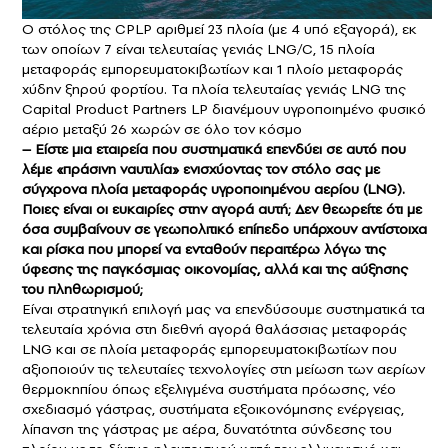
Ο στόλος της CPLP αριθμεί 23 πλοία (με 4 υπό εξαγορά), εκ
των οποίων 7 είναι τελευταίας γενιάς LNG/C, 15 πλοία
μεταφοράς εμπορευματοκιβωτίων και 1 πλοίο μεταφοράς
χύδην ξηρού φορτίου. Τα πλοία τελευταίας γενιάς LNG της
Capital Product Partners LP διανέμουν υγροποιημένο φυσικό
αέριο μεταξύ 26 χωρών σε όλο τον κόσμο
– Είστε μια εταιρεία που συστηματικά επενδύει σε αυτό που
λέμε «πράσινη ναυτιλία» ενισχύοντας τον στόλο σας με
σύγχρονα πλοία μεταφοράς υγροποιημένου αερίου (LNG).
Ποιες είναι οι ευκαιρίες στην αγορά αυτή; Δεν θεωρείτε ότι με
όσα συμβαίνουν σε γεωπολιτικό επίπεδο υπάρχουν αντίστοιχα
και ρίσκα που μπορεί να ενταθούν περαιτέρω λόγω της
ύφεσης της παγκόσμιας οικονομίας, αλλά και της αύξησης
του πληθωρισμού;
Είναι στρατηγική επιλογή μας να επενδύσουμε συστηματικά τα
τελευταία χρόνια στη διεθνή αγορά θαλάσσιας μεταφοράς
LNG και σε πλοία μεταφοράς εμπορευματοκιβωτίων που
αξιοποιούν τις τελευταίες τεχνολογίες στη μείωση των αερίων
θερμοκηπίου όπως εξελιγμένα συστήματα πρόωσης, νέο
σχεδιασμό γάστρας, συστήματα εξοικονόμησης ενέργειας,
λίπανση της γάστρας με αέρα, δυνατότητα σύνδεσης του