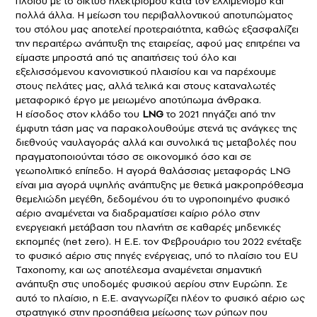
πλοίου με το δίκτυο ηλεκτρισμού κατά τον ελλιμενισμό και
πολλά άλλα. Η μείωση του περιβαλλοντικού αποτυπώματος
του στόλου μας αποτελεί προτεραιότητα, καθώς εξασφαλίζει
την περαιτέρω ανάπτυξη της εταιρείας, αφού μας επιτρέπει να
είμαστε μπροστά από τις απαιτήσεις τού όλο και
εξελισσόμενου κανονιστικού πλαισίου και να παρέχουμε
στους πελάτες μας, αλλά τελικά και στους καταναλωτές
μεταφορικό έργο με μειωμένο αποτύπωμα άνθρακα.
Η είσοδος στον κλάδο του
LNG
το 2021 πηγάζει από την
έμφυτη τάση μας να παρακολουθούμε στενά τις ανάγκες της
διεθνούς ναυλαγοράς αλλά και συνολικά τις μεταβολές που
πραγματοποιούνται τόσο σε οικονομικό όσο και σε
γεωπολιτικό επίπεδο. Η αγορά θαλάσσιας μεταφοράς LNG
είναι μια αγορά υψηλής ανάπτυξης με θετικά μακροπρόθεσμα
θεμελιώδη μεγέθη, δεδομένου ότι το υγροποιημένο φυσικό
αέριο αναμένεται να διαδραματίσει καίριο ρόλο στην
ενεργειακή μετάβαση του πλανήτη σε καθαρές μηδενικές
εκπομπές (net zero). Η Ε.Ε. τον Φεβρουάριο του 2022 ενέταξε
το φυσικό αέριο στις πηγές ενέργειας, υπό το πλαίσιο του EU
Taxonomy, και ως αποτέλεσμα αναμένεται σημαντική
ανάπτυξη στις υποδομές φυσικού αερίου στην Ευρώπη. Σε
αυτό το πλαίσιο, η Ε.Ε. αναγνωρίζει πλέον το φυσικό αέριο ως
στρατηγικό στην προσπάθεια μείωσης των ρύπων που