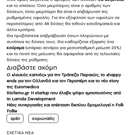
και το επιτόκιο. Όσο μικρότερος είναι ο αριθμός των
δόσεων, τόσο μικρότερη θα είναι η επιβάρυνση της
ρυθμισμένης οφειλής. Για την εξόφληση των οφειλών σε
περισσότερες από 48 δόσεις θα τεθούν εισοδηματικά και
άλλα κριτήρια.
Θα προβλέπεται επιβράβευση όσων πληρώνουν με
συνέπεια τις δόσεις τους. Θα καθορίζεται εξαρχής ένα
κούρεμα
(υπάρχει σενάριο για μεσοσταθμική μείωση 20%)
και το ποσό της μείωσης θα αφαιρείται από τις τελευταίες
δόσεις της ρύθμισης.
Διαβάστε ακόμη
Ο «λευκός καπνός» για την Τράπεζα Πειραιώς, το «happy
end» για τον Ολλανδό και τον Περιστέρη και το νέο story
της Euromedica
Stoferno.gr: Η startup που έλαβε ψήφο εμπιστοσύνης από
τη Lamda Development
Νέες συνεργασίες και επέκταση δικτύου δρομολογεί η Folli
Follie
χρέη
κορωνοϊός
ΣXETIKA NEA