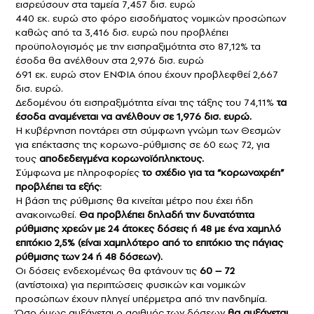
εισρεύσουν στα ταμεία 7,457 δισ. ευρώ
440 εκ. ευρώ στο φόρο εισοδήματος νομικών προσώπων
καθώς από τα 3,416 δισ. ευρώ που προβλέπει
προϋπολογισμός με την εισπραξιμότητα στο 87,12% τα
έσοδα θα ανέλθουν στα 2,976 δισ. ευρώ
691 εκ. ευρώ στον ΕΝΦΙΑ όπου έχουν προβλεφθεί 2,667
δισ. ευρώ.
Δεδομένου ότι εισπραξιμότητα είναι της τάξης του 74,11%
τα
έσοδα αναμένεται να ανέλθουν σε 1,976 δισ. ευρώ.
Η κυβέρνηση ποντάρει στη σύμφωνη γνώμη των Θεσμών
για επέκτασης της κορωνο-ρύθμισης σε 60 εως 72, για
τους
αποδεδειγμένα κορωνοϊόπληκτους.
Σύμφωνα με πληροφορίες
το σχέδιο για τα “κορωνοχρέη”
προβλέπει τα εξής:
Η βάση της ρύθμισης θα κινείται μέτρο που έχει ήδη
ανακοινωθεί.
Θα προβλέπει δηλαδή την δυνατότητα
ρύθμισης χρεών με 24 άτοκες δόσεις ή 48 με ένα χαμηλό
επιτόκιο 2,5% (είναι χαμηλότερο από το επιτόκιο της πάγιας
ρύθμισης των 24 ή 48 δόσεων).
Οι δόσεις ενδεχομένως θα φτάνουν τις
60 – 72
(αντίστοιχα) για περιπτώσεις φυσικών και νομικών
προσώπων έχουν πληγεί υπέρμετρα από την πανδημία.
Όσο όμως αυξάνεται ο αριθμός των δόσεων
θα αυξάνεται