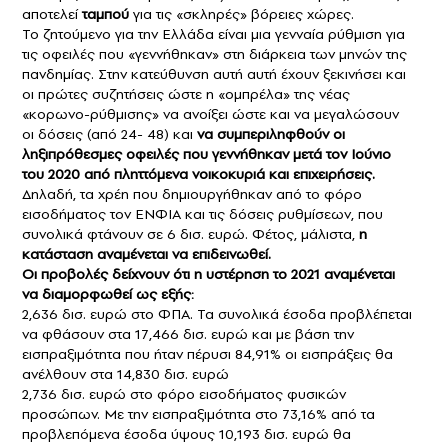
αποτελεί
ταμπού
για τις «σκληρές» βόρειες χώρες.
Το ζητούμενο για την Ελλάδα είναι μια γενναία ρύθμιση για
τις οφειλές που «γεννήθηκαν» στη διάρκεια των μηνών της
πανδημίας. Στην κατεύθυνση αυτή αυτή έχουν ξεκινήσει και
οι πρώτες συζητήσεις ώστε η «ομπρέλα» της νέας
«κορωνο-ρύθμισης» να ανοίξει ώστε και να μεγαλώσουν
οι δόσεις (από 24- 48) και
να συμπεριληφθούν οι
ληξιπρόθεσμες οφειλές που γεννήθηκαν μετά τον Ιούνιο
του 2020 από πληττόμενα νοικοκυριά και επιχειρήσεις.
Δηλαδή, τα
χρέη
που δημιουργήθηκαν από το φόρο
εισοδήματος τον ΕΝΦΙΑ και τις δόσεις ρυθμίσεων, που
συνολικά φτάνουν σε 6 δισ. ευρώ. Φέτος, μάλιστα,
η
κατάσταση αναμένεται να επιδεινωθεί.
Οι προβολές δείχνουν ότι η υστέρηση το 2021 αναμένεται
να διαμορφωθεί ως εξής:
2,636 δισ. ευρώ στο ΦΠΑ. Τα συνολικά έσοδα προβλέπεται
να φθάσουν στα 17,466 δισ. ευρώ και με βάση την
εισπραξιμότητα που ήταν πέρυσι 84,91% οι εισπράξεις θα
ανέλθουν στα 14,830 δισ. ευρώ
2,736 δισ. ευρώ στο φόρο εισοδήματος φυσικών
προσώπων. Με την εισπραξιμότητα στο 73,16% από τα
προβλεπόμενα έσοδα ύψους 10,193 δισ. ευρώ θα