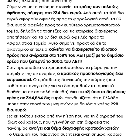
μιλάνε, άλλωστε, από μόνα τους!
Σύμφωνα με τα επίσημα στοιχεία,
το χρέος των πολιτών,
έφθασαν, σήμερα, στα 234 δισ. ευρώ.
Από αυτά, τα 108 δισ.
ευρώ αφορούν οφειλές προς τη φορολογική αρχή, τα 89
δισ. ευρώ οφειλές προς τον ευρύτερο χρηματοπιστωτικό
τομέα, δηλαδή τις τράπεζες και τις εταιρείες διαχείρισης
απαιτήσεων και τα 37 δισ. ευρώ οφειλές προς τα
Ασφαλιστικά Ταμεία. Αυτό σημαίνει πρακτικά ότι το
οικονομικό επιτελείο
καλείται να διαχειριστεί το ιδιωτικό
Χρέος που ανέρχεται στο 138% του ΑΕΠ μαζί με το δημόσιο
χρέος που ξεπερνά το 200% του ΑΕΠ!
Στην προσπάθεια να χρηματοδοτηθούν τα μέτρα για την
στήριξης της οικονομίας,
ο κρατικός προϋπολογισμός έχει
εκτροχιαστεί.
Ο πρόσθετος δανεισμός της χώρας (που
καθίσταται αναγκαίος για να διατηρηθούν τα ταμειακά
διαθέσιμα σε ασφαλή επίπεδα) έ
χει εκτοξεύσει το δημόσιος
χρέος σε 364,864 δις ευρώ.
Υπενθυμίζεται ότι η Ελλάδα
μπήκε στην εποχή των μνημονίων με δημόσιο χρέος
298
δισ. ευρώ.
Ως εκ τούτου εκτός από την πίεση που για τη διαγραφή του
ιδιωτικού χρέους
, που “γεννήθηκε” στη διάρκεια της
πανδημίας
ανοίγει και θέμα διαγραφής κρατικών χρεών
!
Το θέμα, επί του παρόντος συζητιέται ανεπισήμως, καθώς