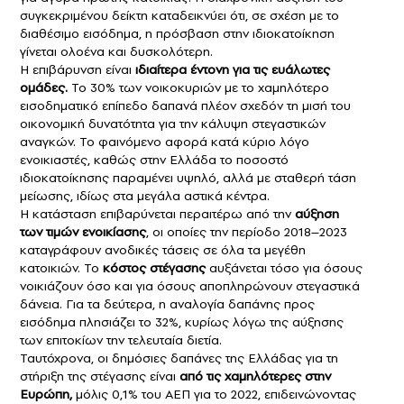
συγκεκριμένου δείκτη καταδεικνύει ότι, σε σχέση με το
διαθέσιμο εισόδημα, η πρόσβαση στην ιδιοκατοίκηση
γίνεται ολοένα και δυσκολότερη.
Η επιβάρυνση είναι
ιδιαίτερα έντονη για τις ευάλωτες
ομάδες.
Το 30% των νοικοκυριών με το χαμηλότερο
εισοδηματικό επίπεδο δαπανά πλέον σχεδόν τη μισή του
οικονομική δυνατότητα για την κάλυψη στεγαστικών
αναγκών. Το φαινόμενο αφορά κατά κύριο λόγο
ενοικιαστές, καθώς στην Ελλάδα το ποσοστό
ιδιοκατοίκησης παραμένει υψηλό, αλλά με σταθερή τάση
μείωσης, ιδίως στα μεγάλα αστικά κέντρα.
Η κατάσταση επιβαρύνεται περαιτέρω από την
αύξηση
των τιμών ενοικίασης
, οι οποίες την περίοδο 2018–2023
καταγράφουν ανοδικές τάσεις σε όλα τα μεγέθη
κατοικιών. Το
κόστος στέγασης
αυξάνεται τόσο για όσους
νοικιάζουν όσο και για όσους αποπληρώνουν στεγαστικά
δάνεια. Για τα δεύτερα, η αναλογία δαπάνης προς
εισόδημα πλησιάζει το 32%, κυρίως λόγω της αύξησης
των επιτοκίων την τελευταία διετία.
Ταυτόχρονα, οι δημόσιες δαπάνες της Ελλάδας για τη
στήριξη της στέγασης είναι
από τις χαμηλότερες στην
Ευρώπη,
μόλις 0,1% του ΑΕΠ για το 2022, επιδεινώνοντας