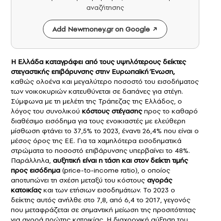
αναζήτησης
Add Newmoney.gr on Google
Η Ελλάδα καταγράφει από τους υψηλότερους δείκτες
στεγαστικής επιβάρυνσης στην Ευρωπαϊκή Ένωση,
καθώς ολοένα και μεγαλύτερο ποσοστό του εισοδήματος
των νοικοκυριών κατευθύνεται σε δαπάνες για στέγη.
Σύμφωνα με τη μελέτη της Τράπεζας της Ελλάδος, ο
λόγος του συνολικού
κόστους στέγασης
προς το καθαρό
διαθέσιμο εισόδημα για τους ενοικιαστές με ελεύθερη
μίσθωση φτάνει το 37,5% το 2023, έναντι 26,4% που είναι ο
μέσος όρος της ΕΕ. Για τα χαμηλότερα εισοδηματικά
στρώματα το ποσοστό επιβάρυνσης υπερβαίνει το 48%.
Παράλληλα,
αυξητική είναι η τάση και στον δείκτη τιμής
προς εισόδημα
(price-to-income ratio), ο οποίος
αποτυπώνει τη σχέση μεταξύ του κόστους
αγοράς
κατοικίας
και των ετήσιων εισοδημάτων. Το 2023 ο
δείκτης αυτός ανήλθε στο 7,8, από 6,4 το 2017, γεγονός
που μεταφράζεται σε σημαντική μείωση της προσιτότητας
για αγορά πρώτης κατοικίας. Η διαχρονική αύξηση του