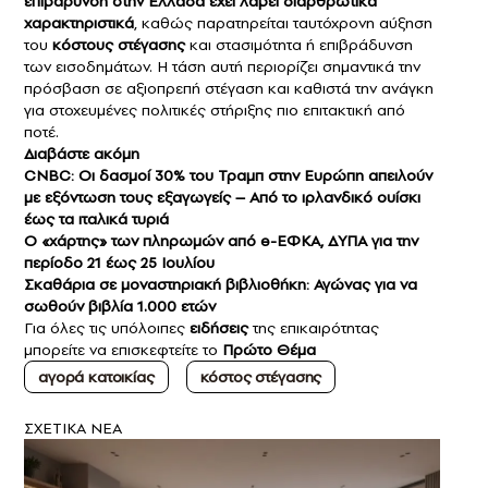
επιβάρυνση στην Ελλάδα έχει λάβει διαρθρωτικά
χαρακτηριστικά
, καθώς παρατηρείται ταυτόχρονη αύξηση
του
κόστους στέγασης
και στασιμότητα ή επιβράδυνση
των εισοδημάτων. Η τάση αυτή περιορίζει σημαντικά την
πρόσβαση σε αξιοπρεπή στέγαση και καθιστά την ανάγκη
για στοχευμένες πολιτικές στήριξης πιο επιτακτική από
ποτέ.
Διαβάστε ακόμη
CNBC: Οι δασμοί 30% του Τραμπ στην Ευρώπη απειλούν
με εξόντωση τους εξαγωγείς – Από το ιρλανδικό ουίσκι
έως τα ιταλικά τυριά
Ο «χάρτης» των πληρωμών από e-ΕΦΚΑ, ΔΥΠΑ για την
περίοδο 21 έως 25 Ιουλίου
Σκαθάρια σε μοναστηριακή βιβλιοθήκη: Αγώνας για να
σωθούν βιβλία 1.000 ετών
Για όλες τις υπόλοιπες
ειδήσεις
της επικαιρότητας
μπορείτε να επισκεφτείτε το
Πρώτο Θέμα
αγορά κατοικίας
κόστος στέγασης
ΣXETIKA NEA