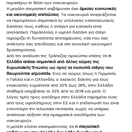
περαιτέρω τη θέση των νοικοκυριών.
Η μεγάλη στεγαστική επιβάρυνση έχει
άμεσες κοινωνικές
και οικονομικές επιπτώσεις
. Τα νοικοκυριά αναγκάζονται
να περιορίσουν σημαντικά τις υπόλοιπες καταναλωτικές
δαπάνες τους, καθώς η ανάγκη για κατοικία είναι
ανελαστική. Παράλληλα, η υψηλή δαπάνη για στέγη
περιορίζει τη δυνατότητα αποταμίευσης, κάτι που έχει
αντίκτυπο στις επενδύσεις και στη συνολική οικονομική
δραστηριότητα.
Από την ανάλυση της Τράπεζας προκύπτει επίσης ότι
η
Ελλάδα απέχει σημαντικά από άλλες χώρες της
Ευρωπαϊκής Ένωσης ως προς τα ποσοστά στέγης που
θεωρούνται «προσιτά»
. Ενώ σε χώρες όπως η Γερμανία,
η Γαλλία και η Ολλανδία, ο σχετικός δείκτης για τους
ενοικιαστές κυμαίνεται από 20% έως 28%, στην Ελλάδα
σταθερά υπερβαίνει το 35% από το 2018 και μετά. Ο
λόγος τιμής προς εισόδημα στην Ελλάδα παραμένει ένας
από τους υψηλότερους στην ΕΕ και η επιδείνωσή του είναι
εντονότερη την τελευταία πενταετία, χωρίς να υπάρχει
αντίστοιχη αύξηση στα πραγματικά εισοδήματα των
νοικοκυριών.
Η μελέτη κλείνει επισημαίνοντας ότι
η στεγαστική