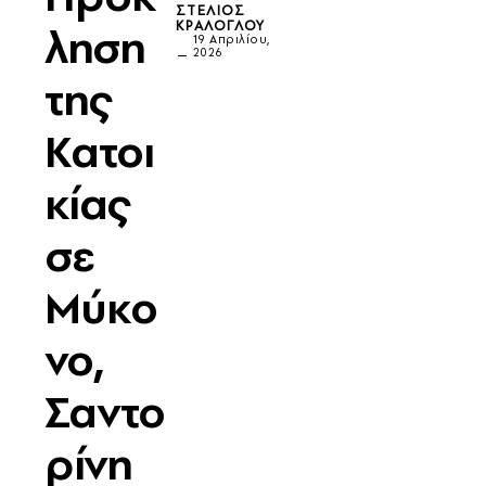
ΣΤΈΛΙΟΣ
ΚΡΆΛΟΓΛΟΥ
ληση
19 Απριλίου,
2026
της
Κατοι
κίας
σε
Μύκο
νο,
Σαντο
ρίνη