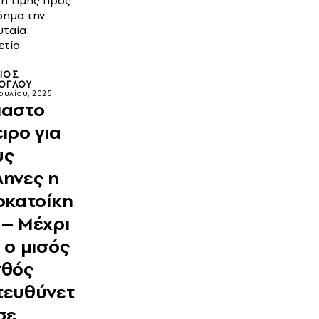
τη τιμής προς
δημα την
υταία
ετία
ΙΟΣ
ΟΓΛΟΥ
Ιουλίου, 2025
ιαστο
ιρο για
υς
ληνες η
ιοκατοίκη
 – Μέχρι
 ο μισός
σθός
τευθύνετ
σε