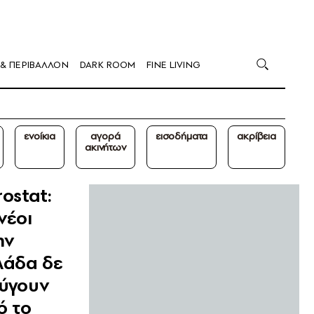
 & ΠΕΡΙΒΑΛΛΟΝ
DARK ROOM
FINE LIVING
ενοίκια
αγορά
εισοδήματα
ακρίβεια
ακινήτων
ostat:
νέοι
ην
λάδα δε
ύγουν
ό το