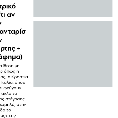
τρικό
τι αν
ν
ιανταρίσ
ν
άρτης +
άφημα)
ντίθεση με
ς όπως η
ος, η Κροατία
 Ιταλία, όπου
έοι φεύγουν
 αλλά το
ος στέγασης
ι χαμηλό, στην
δα το
ος» της