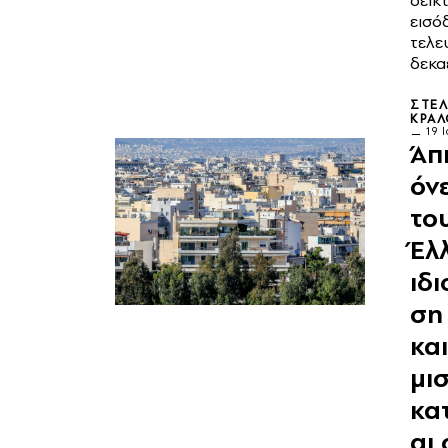
δείκ
εισό
τελε
δεκα
ΣΤΈΛ
ΚΡΆΛ
19 
Άπ
όνε
το
Έλ
ιδ
ση
και
μι
κα
αι 