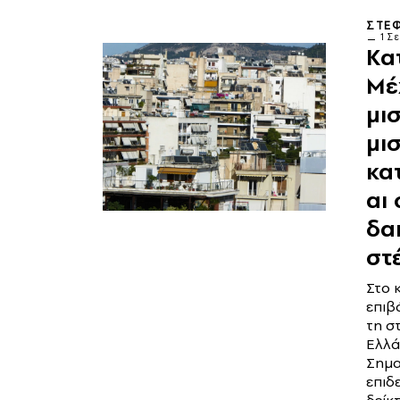
ΣΤΕΦ
1 Σ
Κατ
Μέ
μι
μι
κα
αι 
δα
στ
Στο 
επιβ
τη σ
Ελλά
Σημα
επιδ