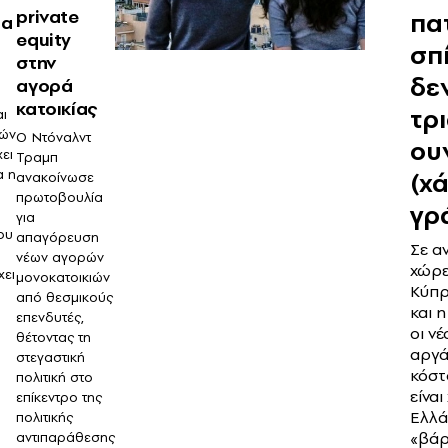
private
πα
ια
equity
σπί
στην
δε
αγορά
κατοικίας
τρ
αι
κών
Ο Ντόναλντ
ου
ει
Τραμπ
α η
(χ
ανακοίνωσε
πρωτοβουλία
γρ
για
ου
απαγόρευση
Σε α
νέων αγορών
χώρε
χει
μονοκατοικιών
Κύπρ
από θεσμικούς
και η
επενδυτές,
οι ν
θέτοντας τη
αργά
στεγαστική
κόστ
πολιτική στο
είνα
επίκεντρο της
Ελλά
πολιτικής
«βάρ
αντιπαράθεσης