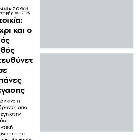
ΑΝΊΑ ΣΟΎΚΗ
επτεμβρίου, 2025
οικία:
χρι και ο
σός
σθός
τευθύνετ
σε
πάνες
έγασης
κόκκινο η
άρυνση από
τέγη στην
δα -
ντική
είνωση του