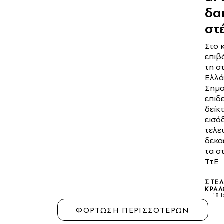
δα
στ
Στο 
επιβ
τη σ
Ελλά
Σημα
επιδ
δείκ
εισό
τελε
δεκα
τα σ
ΤτΕ
ΣΤΈΛ
ΚΡΆΛ
18 
ΦΟΡΤΩΣΗ ΠΕΡΙΣΣΟΤΕΡΩΝ