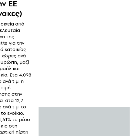
ην ΕΕ
νακες)
τοιχεία από
τελευταία
να της
tte για την
ά κατοικίας
8 χώρες ανά
Ευρώπη, μαζί
σραήλ και
κία. Στα 4.098
 ανά τ.μ. η
 τιμή
σης στην
α, στα 12,7
 ανά τ.μ. το
το ενοίκιο.
4,61% το μέσο
όκιο στη
αστική πίστη