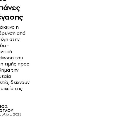
πάνες
έγασης
κόκκινο η
άρυνση από
τέγη στην
δα -
ντική
είνωση του
τη τιμής προς
δημα την
υταία
ετία, δείχνουν
τοιχεία της
ΙΟΣ
ΟΓΛΟΥ
Ιουλίου, 2025