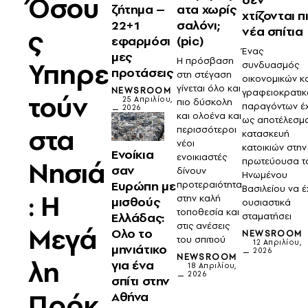
Όσου
ζήτημα –
ατα χωρίς
χτίζονται π
22+1
σαλόνι;
ς
νέα σπίτια
εφαρμόσι
(pic)
Ένας
μες
H πρόσβαση
Υπηρε
συνδυασμός
προτάσεις
στη στέγαση
οικονομικών κ
γίνεται όλο και
NEWSROOM
γραφειοκρατι
τούν
25 Απριλίου,
πιο δύσκολη
παραγόντων έχ
2026
και ολοένα και
ως αποτέλεσμ
στα
περισσότεροι
κατασκευή
νέοι
κατοικιών στην
Ενοίκια
ενοικιαστές
Νησιά
πρωτεύουσα τ
σαν
δίνουν
Ηνωμένου
Ευρώπη με
προτεραιότητα
Βασιλείου να έ
: Η
στην καλή
μισθούς
ουσιαστικά
τοποθεσία και
Ελλάδας:
σταματήσει
στις ανέσεις
Μεγά
Ολο το
NEWSROOM
του σπιτιού
12 Απριλίου,
μηνιάτικο
2026
NEWSROOM
λη
για ένα
18 Απριλίου,
2026
σπίτι στην
Πρόκ
Αθήνα