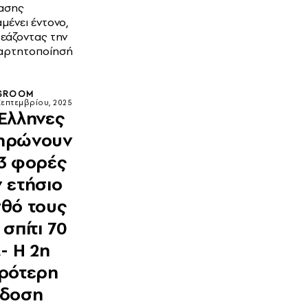
ασης
μένει έντονο,
εάζοντας την
αρτητοποίησή
SROOM
Σεπτεμβρίου, 2025
 Ελληνες
ηρώνουν
,3 φορές
ν ετήσιο
σθό τους
 σπίτι 70
.- Η 2η
ιρότερη
ίδοση