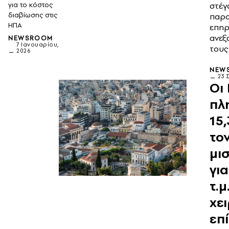
για το κόστος
στέγ
διαβίωσης στις
παρα
ΗΠΑ
επηρ
ανεξ
NEWSROOM
7 Ιανουαρίου,
τους
2026
NEW
23 
Οι
πλ
15
το
μι
για
τ.μ
χε
επ