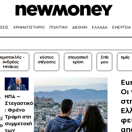
ΣΕΙΣ
ΧΡΗΜΑΤΙΣΤΗΡΙΟ
ΠΟΛΙΤΙΚΗ
ΔΙΕΘΝΗ
ΕΛΛΑΔΑ
ΕΝΕΡΓΕΙΑ
εμιστοκλής -
κόστος
στεγαστική
Σπίτι
τιμές
Ανδρέας
στέγασης
κρίση
μου
Μπάκας
Eur
Οι 
ΗΠΑ –
ς
στ
Στεγαστικό
Ελ
: Φρένο
Τραμπ στη
τί
φε
συμμετοχή
νο
απ
των