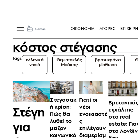
OIKONOMIA
ΑΓΟΡΕΣ
ΕΠΙΧΕΙΡΗ
κόστος στέγασης
tags
ελληνικά
Θεμιστοκλής
βραχυχρόνια
Θ
νησιά
Μπάκας
μίσθωση
Στεγαστικ
Γιατί οι
Βρετανικό
ή κρίση:
νέοι
Στέγη
εφιάλτης
Πώς θα
ενοικιαστέ
στο real
λυθεί το
ς
για
estate: Για
μείζον
επιλέγουν
στο Λονδί
κοινωνικό
διαμερίσμ
δεν