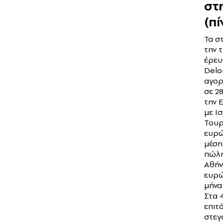
στ
(πί
Τα σ
την 
έρευ
Deloi
αγορ
σε 2
την 
με Ι
Τουρ
ευρώ
μέση
πώλη
Αθήν
ευρώ
μήνα 
Στα 
επιτ
στεγ