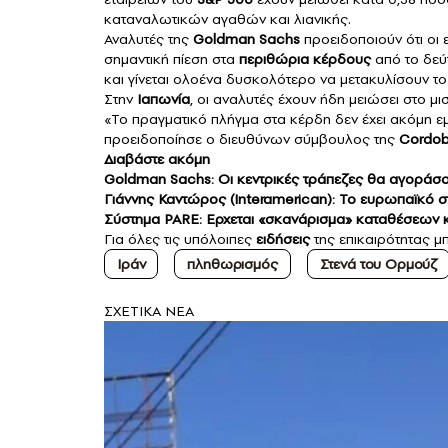
καταναλωτικών αγαθών και λιανικής.
Αναλυτές της
Goldman Sachs
προειδοποιούν ότι οι 
σημαντική πίεση στα
περιθώρια κέρδους
από το δεύ
και γίνεται ολοένα δυσκολότερο να μετακυλίσουν τ
Στην
Ιαπωνία
, οι αναλυτές έχουν ήδη μειώσει στο μι
«Το πραγματικό πλήγμα στα κέρδη δεν έχει ακόμη ε
προειδοποίησε ο διευθύνων σύμβουλος της
Cordoba
Διαβάστε ακόμη
Goldman Sachs: Οι κεντρικές τράπεζες θα αγοράσο
Γιάννης Καντώρος (Interamerican): Το ευρωπαϊκό σ
Σύστημα PARE: Ερχεται «σκανάρισμα» καταθέσεων κα
Για όλες τις υπόλοιπες
ειδήσεις
της επικαιρότητας μπ
Ιράν
πληθωρισμός
Στενά του Ορμούζ
ΣXETIKA NEA