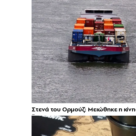
Στενά του Ορμούζ: Μειώθηκε η κίνη