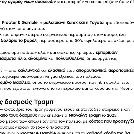
ν τις αγορές νέων συσκευών
και προτιμούν να επισκευάζουν όσες ή
η
Procter & Gamble
, η
μαλαισιανή Karex και η Toyota
προειδοποιούν 
ά στον τρίτο μήνα του.
ν
, του σημαντικότερου ενεργειακού περάσματος στον κόσμο, έχει
 δολάρια το βαρέλι
, περισσότερο από 50% υψηλότερα σε σχέση με 
περιορισμό πρώτων υλών και διακοπές κρίσιμων
εμπορικών
πάσματα
,
ήλιο
,
αλουμίνιο
και
πολυαιθυλένιο
, δημιουργώντας
καν — από
καλλυντικά
και
ελαστικά
έως
απορρυπαντικά
,
αεροπορικές
ταγράψει οικονομικό πλήγμα εξαιτίας του πολέμου.
ωμένο
Βασίλειο
, όπου το ενεργειακό κόστος ήταν ήδη υψηλό, ενώ
χή που εξαρτάται έντονα από το πετρέλαιο και τα καύσιμα της Μέσης
υς δασμούς Τραμπ
ι τον Οκτώβριο του προηγούμενου έτους εκατοντάδες εταιρείες είχαν
ς από τους δασμούς
που επέβαλε ο
Ντόναλντ Τραμπ
το 2025.
ρο μέρος των απωλειών από τον πόλεμο, με
κόστος που προσεγγίζε
αυσίμων έχουν σχεδόν διπλασιαστεί.
ίων
, ενώ η
Procter & Gamble
εκτίμησε ότι τα
καθαρά κέρδη της θα