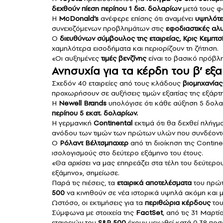
δεχθούν πίεση περίπου 1 δισ. δολαρίων
μετά τους φ
Η
McDonald’s
ανέφερε επίσης ότι αναμένει
υψηλότε
συνεχιζόμενων προβλημάτων στις
εφοδιαστικές αλυ
Ο
διευθύνων σύμβουλος της εταιρείας, Κρις Κεμπτσ
χαμηλότερα εισοδήματα και περιορίζουν τη ζήτηση.
«Οι αυξημένες
τιμές βενζίνης
είναι το βασικό πρόβλ
Ανησυχία για τα κέρδη του β’ εξ
Σχεδόν 40 εταιρείες από τους κλάδους
βιομηχανίας
προχωρήσουν σε αυξήσεις τιμών εξαιτίας της εξάρ
Η
Newell Brands
υπολόγισε ότι κάθε αύξηση 5 δολαρ
περίπου 5 εκατ. δολαρίων.
Η γερμανική
Continental
εκτιμά ότι θα δεχθεί πλήγμ
ανόδου των τιμών των πρώτων υλών που συνδέονται
Ο
Ρόλαντ Βέλτσμπαχερ
από τη διοίκηση της Contin
ισολογισμούς στο δεύτερο εξάμηνο του έτους.
«Θα αρχίσει να μας επηρεάζει στα τέλη του δεύτερο
εξάμηνο», σημείωσε.
Παρά τις πιέσεις, τα
εταιρικά αποτελέσματα
του πρώτ
500
να κινηθούν σε νέα ιστορικά υψηλά ακόμη και 
Ωστόσο, οι εκτιμήσεις για τα
περιθώρια κέρδους
του
Σύμφωνα με στοιχεία της
FactSet
, από τις 31 Μαρτί
εταιρειών του
S&P 500
έχουν μειωθεί κατά 0,38 ποσ