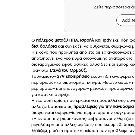
Δείτε περισσότερα 
Add N
Ο
πόλεμος μεταξύ ΗΠΑ, Ισραήλ και
Ιράν
έχει ήδη φ
δισ. δολάρια
και συνεχίζει να αυξάνεται, σύμφωνα 
Η εικόνα που προκύπτει από εταιρικές ανακοινώσει
αποτυπώνει ένα νέο κύμα οικονομικής αναταραχής, με
διαταραγμένες εφοδιαστικές αλυσίδες και εμπορικέ
Ιράν στα
Στενά του Ορμούζ.
Τουλάχιστον
279 επιχειρήσεις
έχουν ήδη αναφέρει ότ
περιορίσουν το οικονομικό πλήγμα. Μεταξύ αυτών π
μερισμάτων και επαναγορών μετοχών, προσωρινές α
για κρατική στήριξη.
Η νέα αυτή κρίση, που έρχεται να προστεθεί στις συν
αλλάζει δραστικά τις
προβλέψεις για την παγκόσμια
διαφαίνεται συμφωνία για τερματισμό της σύγκρουσ
«Η έκταση της βιομηχανικής επιβράδυνσης θυμίζει τ
μεγαλύτερη από άλλες υφέσεις που έχουμε βιώσει
Μπίτζερ
, μετά τη δραστική μείωση των προβλέψεων τ