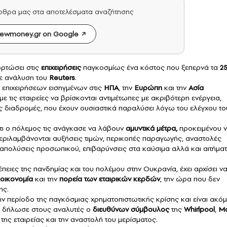
άρθρα μας στα αποτελέσματα αναζήτησης
ewmoney.gr on Google
ορτώσει στις
επιχειρήσεις
παγκοσμίως ένα κόστος που ξεπερνά τα
2
με ανάλυση του
Reuters
.
ς επιχειρήσεων εισηγμένων στις
ΗΠΑ
, την
Ευρώπη
και την
Ασία
 τις εταιρείες να βρίσκονται αντιμέτωπες με ακριβότερη ενέργεια,
ς διαδρομές, που έχουν ουσιαστικά παραλύσει λόγω του ελέγχου το
ι ο πόλεμος τις ανάγκασε να λάβουν
αμυντικά μέτρα,
προκειμένου 
εριλαμβάνονται αυξήσεις τιμών, περικοπές παραγωγής, αναστολές
πολύσεις προσωπικού, επιβαρύνσεις στα καύσιμα αλλά και αιτήμα
έπειες της πανδημίας και του πολέμου στην Ουκρανία, έχει αρχίσει ν
 οικονομία
και την
πορεία των εταιρικών κερδών
, την ώρα που δεν
ης.
ην περίοδο της παγκόσμιας χρηματοπιστωτικής κρίσης και είναι ακό
», δήλωσε στους αναλυτές ο
διευθύνων σύμβουλος
της
Whirlpool
,
Μ
ης εταιρείας και την αναστολή του μερίσματος.