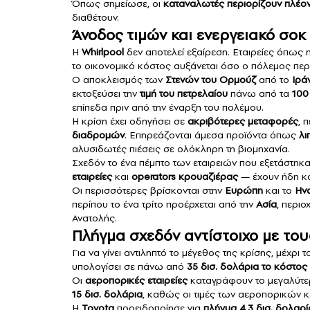
Όπως σημείωσε, οι
καταναλωτές περιορίζουν πλέο
διαθέτουν.
Άνοδος τιμών και ενεργειακό σοκ
Η
Whirlpool
δεν αποτελεί εξαίρεση. Εταιρείες όπως 
το οικονομικό κόστος αυξάνεται όσο ο πόλεμος περν
Ο αποκλεισμός των
Στενών του Ορμούζ
από το
Ιρά
εκτοξεύσει την
τιμή του πετρελαίου
πάνω από τα
100
επίπεδα πριν από την έναρξη του πολέμου.
Η κρίση έχει οδηγήσει σε
ακριβότερες μεταφορές
, 
διαδρομών
. Επηρεάζονται άμεσα προϊόντα όπως
λι
αλυσιδωτές πιέσεις σε ολόκληρη τη βιομηχανία.
Σχεδόν το ένα πέμπτο των εταιρειών που εξετάστη
εταιρείες
και
operators κρουαζιέρας
— έχουν ήδη κα
Οι περισσότερες βρίσκονται στην
Ευρώπη
και το
Ην
περίπου το ένα τρίτο προέρχεται από την
Ασία
, περιο
Ανατολής.
Πλήγμα σχεδόν αντίστοιχο με το
Για να γίνει αντιληπτό το μέγεθος της κρίσης, μέχρ
υπολογίσει σε πάνω από
35 δισ. δολάρια το κόστο
Οι
αεροπορικές εταιρείες
καταγράφουν το μεγαλύτε
15 δισ. δολάρια
, καθώς οι τιμές των αεροπορικών κ
Η
Toyota
προειδοποίησε για
πλήγμα 4,3 δισ. δολαρ