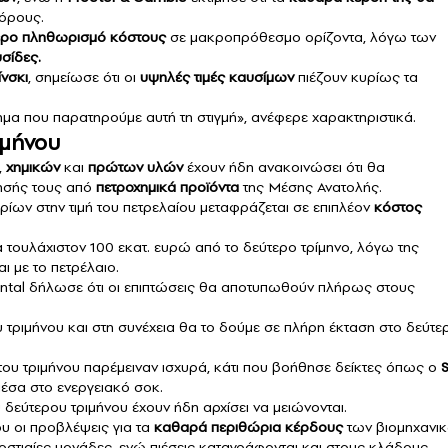
όρους.
ρο πληθωρισμό κόστους
σε μακροπρόθεσμο ορίζοντα, λόγω των
σίδες.
ίνσκι
, σημείωσε ότι οι
υψηλές τιμές καυσίμων
πιέζουν κυρίως τα
ημα που παρατηρούμε αυτή τη στιγμή», ανέφερε χαρακτηριστικά.
αμήνου
,
χημικών
και
πρώτων υλών
έχουν ήδη ανακοινώσει ότι θα
τησής τους από
πετροχημικά
προϊόντα
της Μέσης Ανατολής.
ίων στην τιμή του πετρελαίου μεταφράζεται σε επιπλέον
κόστος
α τουλάχιστον 100 εκατ. ευρώ από το δεύτερο τρίμηνο, λόγω της
 με το πετρέλαιο.
ental δήλωσε ότι οι επιπτώσεις θα αποτυπωθούν πλήρως στους
υ τριμήνου και στη συνέχεια θα το δούμε σε πλήρη έκταση στο δεύτε
ου τριμήνου παρέμειναν ισχυρά, κάτι που βοήθησε δείκτες όπως ο
μέσα στο ενεργειακό σοκ.
 δεύτερου τριμήνου έχουν ήδη αρχίσει να μειώνονται.
ου οι προβλέψεις για τα
καθαρά περιθώρια κέρδους
των βιομηχανι
οστιαίες μονάδες, ενώ πιέσεις καταγράφονται και στους κλάδους