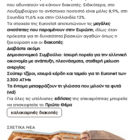
που αδυνατούν να κάνουν διακοπές. Ειδικότερα, στο
Λουξεμβούργο το αντίστοιχο ποσοστό είναι μόλις 8,9%, στη
Σουηδία 11,6% και στην Ολλανδία 13%.
Τα στοιχεία της Eurostat αποτυπώνουν τις
μεγάλες
ανισότητες που παραμένουν στην Ευρώπη
, ιδίως όταν
πρόκειται για τη δυνατότητα βασικών αγαθών όπως η
ξεκούραση και οι
διακοπές
.
Διαβάστε ακόμη
Δημοσιονομικό Συμβούλιο: Iσχυρή πορεία για την ελληνική
οικονομία με ανάπτυξη, πλεονάσματα, σταθερή μείωση
ανεργίας
Σούπερ τζίροι, ισχυρά κέρδη και ταμείο για τη Euronet των
2.300 ATMs
Τα έντομα μεταφράζουν τη γλώσσα που μιλούν τα φυτά
(vid)
Για όλες τις υπόλοιπες
ειδήσεις
της επικαιρότητας μπορείτε
να επισκεφτείτε το
Πρώτο Θέμα
καλοκαιρινές διακοπές
ΣXETIKA NEA