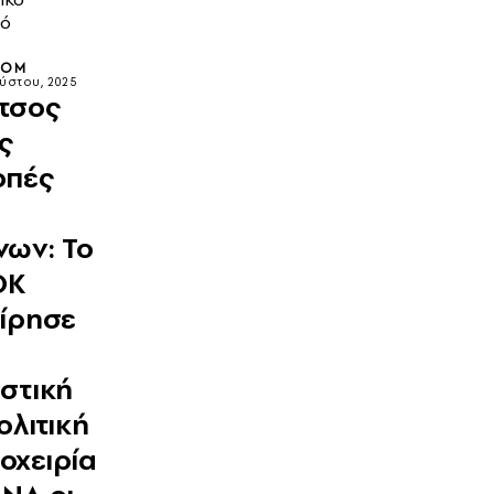
μό
OOM
ύστου, 2025
τσος
ις
οπές
νων: Το
ΟΚ
είρησε
ιστική
ολιτική
οχειρία