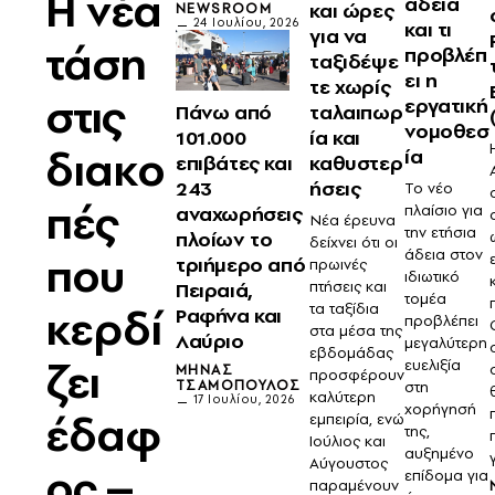
Η νέα
άδεια
και ώρες
NEWSROOM
24 Ιουλίου, 2026
και τι
για να
τάση
προβλέπ
ταξιδέψε
ει η
τε χωρίς
στις
εργατική
ταλαιπωρ
Πάνω από
νομοθεσ
ία και
101.000
διακο
ία
καθυστερ
επιβάτες και
ήσεις
243
Το νέο
πές
πλαίσιο για
αναχωρήσεις
Νέα έρευνα
την ετήσια
πλοίων το
δείχνει ότι οι
άδεια στον
που
τριήμερο από
πρωινές
ιδιωτικό
πτήσεις και
Πειραιά,
τομέα
τα ταξίδια
κερδί
Ραφήνα και
προβλέπει
στα μέσα της
Λαύριο
μεγαλύτερη
εβδομάδας
ζει
ευελιξία
ΜΗΝΆΣ
προσφέρουν
ΤΣΑΜΌΠΟΥΛΟΣ
στη
καλύτερη
17 Ιουλίου, 2026
χορήγησή
έδαφ
εμπειρία, ενώ
της,
Ιούλιος και
αυξημένο
Αύγουστος
ος –
επίδομα για
παραμένουν