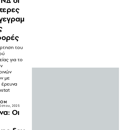
 ΝΔ οι
τερες
γεγραμ
ς
φορές
ρτηση του
ού
ίας για το
ν
ρινών
ν με
 έρευνα
ostat
OOM
ύστου, 2025
να: Οι