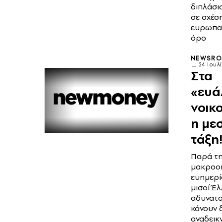
διπλάσι
σε σχέσ
ευρωπαϊ
όρο
NEWSR
24 Ιουλ
Στα
«ευά
νοικ
η με
τάξη
Παρά τ
μακροοι
ευημερί
μισοί Έ
αδυνατο
κάνουν 
αναδεικ