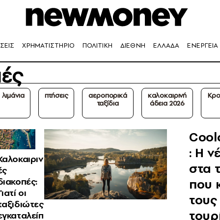
ΣΕΙΣ
ΧΡΗΜΑΤΙΣΤΗΡΙΟ
ΠΟΛΙΤΙΚΗ
ΔΙΕΘΝΗ
ΕΛΛΑΔΑ
ΕΝΕΡΓΕΙΑ
πές
λιμάνια
πτήσεις
αεροπορικά
καλοκαιρινή
Κρο
ταξίδια
άδεια 2026
Cool
: Η ν
Καλοκαιριν
στα τ
ές
που κ
διακοπές:
Γιατί οι
τους
ταξιδιώτες
τουρ
εγκαταλείπ