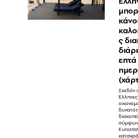
Έλλη
μπορ
κάνο
καλο
ς δι
διάρ
επτά
ημε
(χάρ
Σχεδόν ο
Έλληνες 
οικονομ
δυνατότ
διακοπέ
σύμφωνα
Eurosta
καταγρά