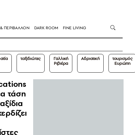
 & ΠΕΡΙΒΑΛΛΟΝ
DARK ROOM
FINE LIVING
ατία
ταξιδιώτες
Γαλλική
Αδριατική
τουρισμός
Ριβιέρα
Ευρώπη
cations
έα τάση
αξίδια
ερδίζει
ίστες