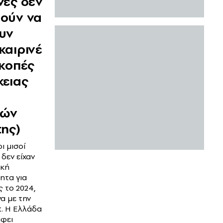
νες δεν
ούν να
υν
καιρινέ
ακοπές
κειας
ρών
της)
ι μισοί
δεν είχαν
ική
ητα για
ς το 2024,
 με την
t. Η Ελλάδα
φει