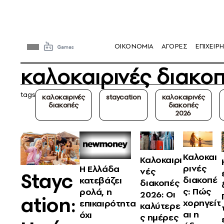
OIKONOMIA
ΑΓΟΡΕΣ
ΕΠΙΧΕΙΡΗ
καλοκαιρινές διακο
tags
καλοκαιρινές
staycation
καλοκαιρινές
διακοπές
διακοπές
2026
Καλοκαι
Καλοκαιρι
ρινές
Η Ελλάδα
νές
Stayc
διακοπέ
κατεβάζει
διακοπές
ς: Πώς
ρολά, η
2026: Οι
ation:
χορηγείτ
επικαιρότητα
καλύτερε
αι η
όχι
ς ημέρες