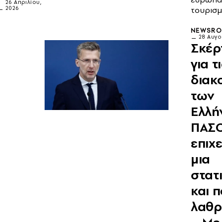
26 Απριλίου,
τουρισ
2026
NEWSR
28 Αυγο
Σκέρ
για τ
διακ
των
Ελλή
ΠΑΣ
επιχ
μια
στατ
και π
λαθρ