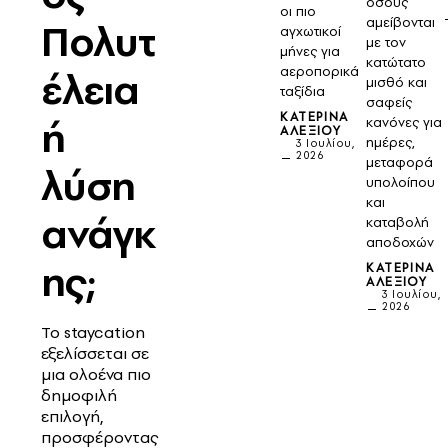
όσους
οι πιο
αμείβονται
Πολυτ
αγχωτικοί
με τον
μήνες για
κατώτατο
αεροπορικά
έλεια
μισθό και
ταξίδια
σαφείς
ΚΑΤΕΡΊΝΑ
ή
κανόνες για
ΑΛΕΞΊΟΥ
ημέρες,
3 Ιουλίου,
2026
μεταφορά
λύση
υπολοίπου
και
ανάγκ
καταβολή
αποδοχών
ης;
ΚΑΤΕΡΊΝΑ
ΑΛΕΞΊΟΥ
3 Ιουλίου,
2026
Το staycation
εξελίσσεται σε
μια ολοένα πιο
δημοφιλή
επιλογή,
προσφέροντας