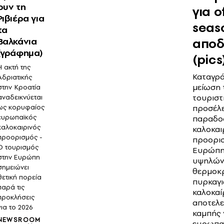
ουν τη
για o
Ριβιέρα για
seas
τα
αποδ
Βαλκάνια
(γράφημα)
(pics
Η ακτή της
Καταγρά
Αδριατικής
μείωση 
στην Κροατία
τουριστ
αναδεικνύεται
προσέλ
ως κορυφαίος
ευρωπαϊκός
παραδο
καλοκαιρινός
καλοκαι
προορισμός -
προορι
Ο τουρισμός
Ευρώπη
στην Ευρώπη
υψηλών
σημειώνει
θερμοκρ
θετική πορεία
πυρκαγι
παρά τις
καλοκαί
προκλήσεις
αποτελε
για το 2026
καμπής 
NEWSROOM
ευρωπα