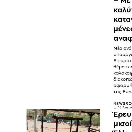
– Με
καλύ
κατα
μένε
ανα
Νέα ανά
υπουργ
Επικρατε
θέμα τω
καλοκαι
διακοπώ
αφορμή
της Eur
NEWSR
16 Αυγο
Έρευ
μισοί