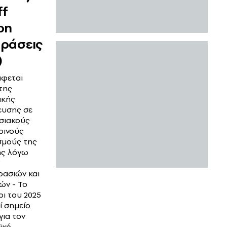
ff
on
ράσεις
)
φεται
της
ικής
ευσης σε
σιακούς
ρινούς
σμούς της
ς λόγω
ασιών και
ών - Το
ρι του 2025
ί σημείο
για τον
ϊκό