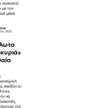
ο ποσοστό
η με τον
κό μέσο
OOM
ίου, 2025
λωτα
οκυριά»
σαία
!
η
κονομική
α, σχεδόν οι
λληνες
ύν να
διακοπές,
νύοντας την