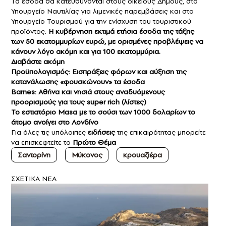
Τα έσοδα θα κατευθύνονται στους οικείους Δήμους, στο
Υπουργείο Ναυτιλίας για λιμενικές παρεμβάσεις και στο
Υπουργείο Τουρισμού για την ενίσχυση του τουριστικού
προϊόντος.
Η κυβέρνηση εκτιμά ετήσια έσοδα της τάξης
των 50 εκατομμυρίων ευρώ, με ορισμένες προβλέψεις να
κάνουν λόγο ακόμη και για 100 εκατομμύρια.
Διαβάστε ακόμη
Προϋπολογισμός: Εισπράξεις φόρων και αύξηση της
κατανάλωσης «φουσκώνουν» τα έσοδα
Barnes: Αθήνα και νησιά στους αναδυόμενους
προορισμούς για τους super rich (λίστες)
Το εστιατόριο Masa με το σούσι των 1000 δολαρίων το
άτομο ανοίγει στο Λονδίνο
Για όλες τις υπόλοιπες
ειδήσεις
της επικαιρότητας μπορείτε
να επισκεφτείτε το
Πρώτο Θέμα
Σαντορίνη
Μύκονος
κρουαζιέρα
ΣXETIKA NEA