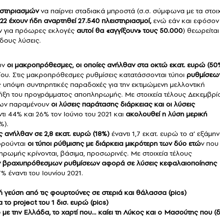
ιστηριασμών
να παίρνει σταδιακά μπροστά (σ.σ. σύμφωνα με τα στοι
022 έχουν ήδη αναρτηθεί 27.540 πλειστηριασμοί,
ενώ εάν και εφόσον
ν για πρόωρες εκλογές
αυτοί θα «αγγίξουν» τους 50.000
) θεωρείται
ίδους λύσεις.
υν
οι μακροπρόθεσμες, οι οποίες ανήλθαν στα οκτώ εκατ. ευρώ (50
νίου. Στις μακροπρόθεσμες ρυθμίσεις κατατάσσονται τύποι
ρυθμίσεω
 υπόψη συντηρητικές παραδοχές για την εκτιμώμενη μελλοντική
λήξη του προγράμματος αποπληρωμής. Με στοιχεία τέλους Δεκεμβρί
εων παραμένουν
οι λύσεις παράτασης διάρκειας και οι λύσεις
τι 44% και 26% τον Ιούνιο του 2021 και
ακολουθεί η λύση μερική
%).
 ανήλθαν σε 2,8 εκατ. ευρώ (18%)
έναντι 1,7 εκατ. ευρώ το α’ εξάμη
ωρούνται
οι τύποι ρύθμισης με διάρκεια μικρότερη των δύο ετώ
ν που
ρωμής κρίνονται, βάσιμα, προσωρινές. Με στοιχεία τέλους
ων βραχυπρόθεσμων ρυθμίσεων αφορά σε λύσεις κεφαλαιοποίησης
 έναντι του Ιουνίου 2021.
 γεύση από τις φουρτούνες σε στεριά και θάλασσα (pics)
 το project του 1 δισ. ευρώ (pics)
με την Ελλάδα, το χαρτί που… καίει τη Λύκος και ο Μασούτης που (δ