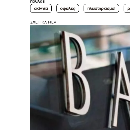
πουλάει
ακίνητα
οφειλές
πλειστηριασμοί
ρ
ΣXETIKA NEA