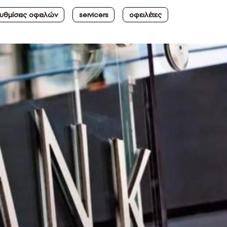
υθμίσεις οφειλών
servicers
οφειλέτες