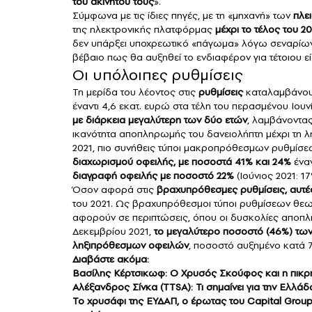
του ακινήτου τους
».
Σύμφωνα με τις ίδιες πηγές, με τη «μηχανή» των
πλε
της ηλεκτρονικής πλατφόρμας
μέχρι το τέλος του 2
δεν υπάρξει υποχρεωτικό «πάγωμα» λόγω σεναρίω
βέβαιο πως θα αυξηθεί το ενδιαφέρον για τέτοιου ε
Οι υπόλοιπες ρυθμίσεις
Τη μερίδα του λέοντος στις
ρυθμίσεις
καταλαμβάνο
έναντι 4,6 εκατ. ευρώ στα τέλη του περασμένου Ιου
με διάρκεια μεγαλύτερη των δύο ετών
, λαμβάνοντας
ικανότητα αποπληρωμής του δανειολήπτη μέχρι τη 
2021, πιο συνήθεις τύποι μακροπρόθεσμων ρυθμίσ
διαχωρισμού οφειλής, με ποσοστά 41% και 24%
έναν
διαγραφή
οφειλής
με ποσοστό 22%
(Ιούνιος 2021: 17
Όσον αφορά στις
βραχυπρόθεσμες ρυθμίσεις, αυτές
του 2021. Ως βραχυπρόθεσμοι τύποι ρυθμίσεων θε
αφορούν σε περιπτώσεις, όπου οι δυσκολίες αποπλη
Δεκεμβρίου 2021,
το μεγαλύτερο ποσοστό (46%) τ
ληξιπρόθεσμων οφειλών
, ποσοστό αυξημένο κατά 7%
Διαβάστε ακόμα:
Βασίλης Κέρτσικωφ: Ο Χρυσός Σκούφος και η πικρή
Αλέξανδρος Σίνκα (TTSA): Τι σημαίνει για την Ελλάδα
Το χρυσάφι της ΕΥΔΑΠ, ο έρωτας του Capital Group 