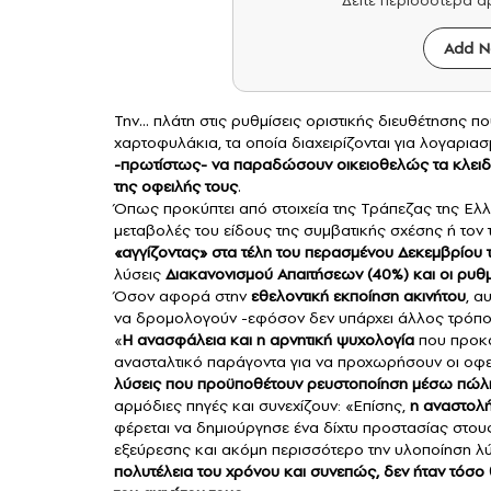
Δείτε περισσότερα 
Add N
Την… πλάτη στις ρυθμίσεις οριστικής διευθέτησης πο
χαρτοφυλάκια, τα οποία διαχειρίζονται για λογαριασ
-πρωτίστως- να παραδώσουν οικειοθελώς τα κλειδιά
της
οφειλής
τους
.
Όπως προκύπτει από στοιχεία της Τράπεζας της Ελλ
μεταβολές του είδους της συμβατικής σχέσης ή τον
«αγγίζοντας» στα τέλη του περασμένου Δεκεμβρίου τ
λύσεις
Διακανονισμού Απαιτήσεων (40%) και οι ρυθμ
Όσον αφορά στην
εθελοντική εκποίηση
ακινήτου
, α
να δρομολογούν -εφόσον δεν υπάρχει άλλος τρόπος-
«
Η ανασφάλεια και η αρνητική ψυχολογία
που προκά
ανασταλτικό παράγοντα για να προχωρήσουν οι οφει
λύσεις που προϋποθέτουν ρευστοποίηση μέσω πώ
αρμόδιες πηγές και συνεχίζουν: «Επίσης,
η αναστολή
φέρεται να δημιούργησε ένα δίχτυ προστασίας στους 
εξεύρεσης και ακόμη περισσότερο την υλοποίηση λ
πολυτέλεια του χρόνου και συνεπώς, δεν ήταν τόσο