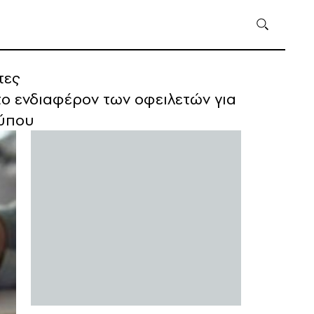
τες
το ενδιαφέρον των οφειλετών για
τύπου