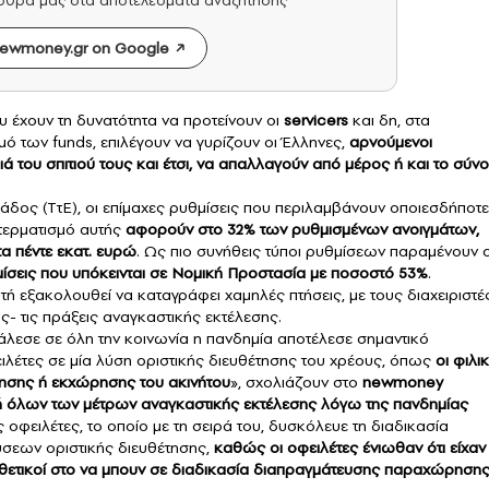
άρθρα μας στα αποτελέσματα αναζήτησης
ewmoney.gr on Google
υ έχουν τη δυνατότητα να προτείνουν οι
servicers
και δη, στα
μό των funds, επιλέγουν να γυρίζουν οι Έλληνες,
αρνούμενοι
 του σπιτιού τους και έτσι, να απαλλαγούν από μέρος ή και το σύν
άδος (ΤτΕ), οι επίμαχες ρυθμίσεις που περιλαμβάνουν οποιεσδήποτε
 τερματισμό αυτής
αφορούν στο 32% των ρυθμισμένων ανοιγμάτων,
α πέντε εκατ. ευρώ
. Ως πιο συνήθεις τύποι ρυθμίσεων παραμένουν ο
ίσεις που υπόκεινται σε Νομική Προστασία με ποσοστό 53%
.
υτή εξακολουθεί να καταγράφει χαμηλές πτήσεις, με τους διαχειριστέ
 τις πράξεις αναγκαστικής εκτέλεσης.
λεσε σε όλη την κοινωνία η πανδημία αποτέλεσε σημαντικό
λέτες σε μία λύση οριστικής διευθέτησης του χρέους, όπως
οι φιλι
λησης ή εκχώρησης του
ακινήτου
», σχολιάζουν στο
newmoney
 όλων των μέτρων αναγκαστικής εκτέλεσης λόγω της πανδημίας
οφειλέτες, το οποίο με τη σειρά του, δυσκόλευε τη διαδικασία
ύσεων οριστικής διευθέτησης,
καθώς οι
οφειλέτες
ένιωθαν ότι είχαν
 θετικοί στο να μπουν σε διαδικασία διαπραγμάτευσης παραχώρηση