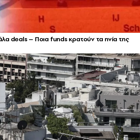
άλα deals – Ποια funds κρατούν τα ηνία της