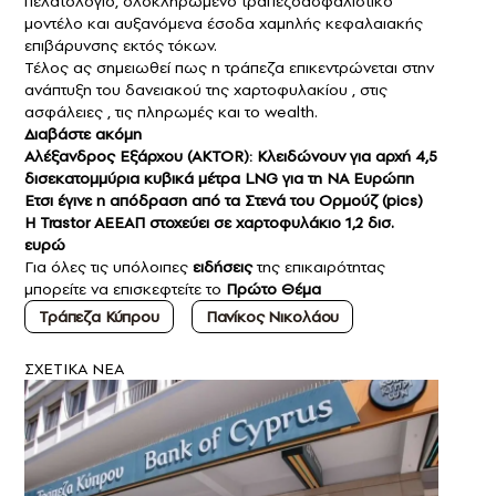
πελατολόγιο, ολοκληρωμένο τραπεζοασφαλιστικό
μοντέλο και αυξανόμενα έσοδα χαμηλής κεφαλαιακής
επιβάρυνσης εκτός τόκων.
Τέλος ας σημειωθεί πως η τράπεζα επικεντρώνεται στην
ανάπτυξη του δανειακού της χαρτοφυλακίου , στις
ασφάλειες , τις πληρωμές και το wealth.
Διαβάστε ακόμη
Αλέξανδρος Εξάρχου (AKTOR): Κλειδώνουν για αρχή 4,5
δισεκατομμύρια κυβικά μέτρα LNG για τη ΝΑ Ευρώπη
Ετσι έγινε η απόδραση από τα Στενά του Ορμούζ (pics)
Η Trastor ΑΕΕΑΠ στοχεύει σε χαρτοφυλάκιο 1,2 δισ.
ευρώ
Για όλες τις υπόλοιπες
ειδήσεις
της επικαιρότητας
μπορείτε να επισκεφτείτε το
Πρώτο Θέμα
Τράπεζα Κύπρου
Πανίκος Νικολάου
ΣXETIKA NEA