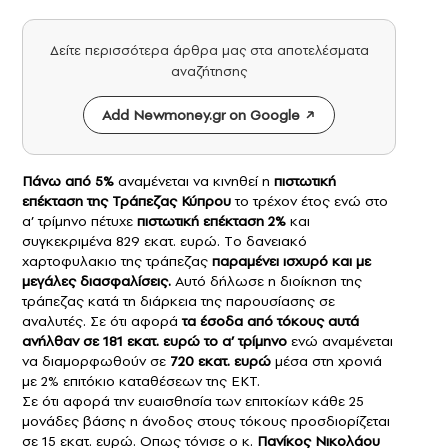
Δείτε περισσότερα άρθρα μας στα αποτελέσματα
αναζήτησης
Add Newmoney.gr on Google
Πάνω από 5%
αναμένεται να κινηθεί η
πιστωτική
επέκταση της Τράπεζας Κύπρου
το τρέχον έτος ενώ στο
α’ τρίμηνο πέτυχε
πιστωτική επέκταση 2%
και
συγκεκριμένα 829 εκατ. ευρώ. Tο δανειακό
χαρτοφυλακιο της τράπεζας
παραμένει ισχυρό και με
μεγάλες διασφαλίσεις.
Αυτό δήλωσε η διοίκηση της
τράπεζας κατά τη διάρκεια της παρουσίασης σε
αναλυτές. Σε ότι αφορά
τα έσοδα από τόκους αυτά
ανήλθαν σε 181 εκατ. ευρώ το α’ τρίμηνο
ενώ αναμένεται
να διαμορφωθούν σε
720 εκατ. ευρώ
μέσα στη χρονιά
με 2% επιτόκιο καταθέσεων της ΕΚΤ.
Σε ότι αφορά την ευαισθησία των επιτοκίων κάθε 25
μονάδες βάσης η άνοδος στους τόκους προσδιορίζεται
σε 15 εκατ. ευρώ. Οπως τόνισε ο κ.
Πανίκος Νικολάου