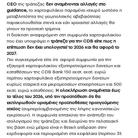
CEO
της τράπεζας
δεν αναμένονται αλλαγές στο
guidance,
το χαρτοφυλάκιο παραμένει ισχυρό ωστόσο η
μεταβλητότητα της γεωπολιτικής αβεβαιότητας
παρακολουθείται στενά και εάν χρειαστεί αλλαγές θα
γίνουν τα προσεχή τρίμηνα.
Η διοίκηση αναφερόμενη στη συμφωνία χαρτοφυλακίου
που έχει υπογράψει η
τράπεζα για την CDB είπε πως η
επίπτωση δεν έχει υπολογιστεί το 2026 και θα αφορά το
2027.
Πιο συγκεκριμένα είπε ότι: αφορά συμφωνία για την
εξαγορά χαρτοφυλακίου εξυπηρετούμενων δανείων και
καταθέσεων της CDB Bank 150 εκατ. εκατ. ευρώ
περίπου χαρτοφυλάκιο εξυπηρετούμενων δανείων
κυρίως εταιρικά και μικρομεσαίων επιχειρήσεων και 500
εκατ. ευρώ καταθέσεις
. Η ολοκλήρωση αναμένεται έως
το τέλος του 2026, υπό την προϋπόθεση ότι θα
εκπληρωθούν ορισμένες προϋποθέσεις προηγούμενης
ισχύος
(συμπεριλαμβανομένης της λήψης κανονιστικών
εγκρίσεων). Η συμφωνία επιταχύνει την ανάπτυξη του
ισολογισμού της τράπεζας και διευρύνει την πελατειακή
της βάση ενώ μέτρια είναι η θετική επίδραση στην
κερδοφορία και περιορισμένη στα κεφάλαια (περίπου 35