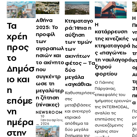
Η
Αθήνα
Κτηματαγο
Τα
Η
Π
2025: Το
ρά: Ήπια η
κατάρρευση
ν
χρέη
προφίλ
αύξηση
της κινεζικής
ν
των
των τιμών
προς
κτηματαγορά
h
αγοραπωλ
των
ς «παγώνει»
τ
ησιών και
το
ακινήτων
τη ναυλαγορά
κ
το ακίνητο
φέτος – Τα
Δημόσ
ξηρού
ο
που
δύο
φορτίου
Α
συγκέντρ
μεγάλα
ιο και
τ
Ο Γιάννης
ωσε τη
«αγκάθια»
η
3
Πάργανας,
μεγαλύτερ
Καθυστερήσεις
π
επικεφαλής του
η ζήτηση
επόμε
στις
τμήματος ερευνών
α
(πίνακες)
μεταβιβάσεις
της INTERMODAL,
νη
και ανενεργό
Π
NEWSROOM
αναλύει τις
10
κτιριακό
εν
ημέρα
επιπτώσεις της
Ιανουαρίου,
απόθεμα τα
με
2026
συνεχιζόμενης
δύο μεγάλα
στην
ζή
κρίσης στον
ζητήματα της
βά