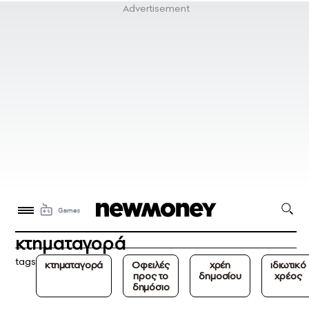
κτηματαγορά
tags
κτηματαγορά
Οφειλές
χρέη
ιδιωτικό
προς το
δημοσίου
χρέος
δημόσιο