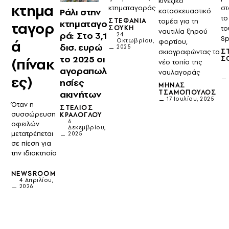
κινεζικό
κτημα
κτηματαγοράς
στ
Ράλι στην
κατασκευαστικό
το
ΣΤΕΦΑΝΊΑ
τομέα για τη
κτηματαγο
ταγορ
ΣΟΎΚΗ
το
ναυτιλία ξηρού
ρά: Στο 3,1
24
Sp
ά
Οκτωβρίου,
φορτίου,
δισ. ευρώ
2025
σκιαγραφώντας το
Σ
το 2025 οι
(πίνακ
Σ
νέο τοπίο της
αγοραπωλ
ναυλαγοράς
ες)
ησίες
ΜΗΝΆΣ
ΤΣΑΜΌΠΟΥΛΟΣ
ακινήτων
17 Ιουλίου, 2025
Όταν η
ΣΤΈΛΙΟΣ
συσσώρευση
ΚΡΆΛΟΓΛΟΥ
6
οφειλών
Δεκεμβρίου,
μετατρέπεται
2025
σε πίεση για
την ιδιοκτησία
NEWSROOM
4 Απριλίου,
2026