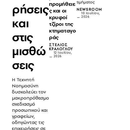
τιμήματος
προμήθειε
ρήσεις
ς και οι
NEWSROOM
10 Ιουλίου,
κρυφοί
2026
και
τζίροι της
κτηματαγο
στις
ράς
ΣΤΈΛΙΟΣ
μισθώ
ΚΡΆΛΟΓΛΟΥ
12 Ιουλίου,
2026
σεις
Η Τεχνητή
Νοημοσύνη
δυσκολεύει τον
μακροπρόθεσμο
σχεδιασμό
προσωπικού και
γραφείων,
οδηγώντας τις
επιχειρήσεις σε