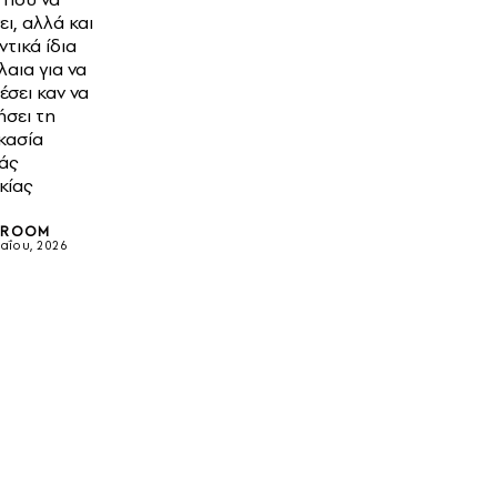
ει, αλλά και
τικά ίδια
αια για να
σει καν να
ήσει τη
κασία
άς
κίας
SROOM
αΐου, 2026