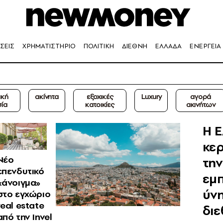
ΣΕΙΣ
ΧΡΗΜΑΤΙΣΤΗΡΙΟ
ΠΟΛΙΤΙΚΗ
ΔΙΕΘΝΗ
ΕΛΛΑΔΑ
ΕΝΕΡΓΕΙΑ
ική
ακίνητα
εξοχικές
Luxury
αγορά
σία
κατοικίες
ακινήτων
Η 
κερ
Νέο
την
επενδυτικό
εμ
«άνοιγμα»
ύνη
στο εγχώριο
real estate
δι
από την Invel