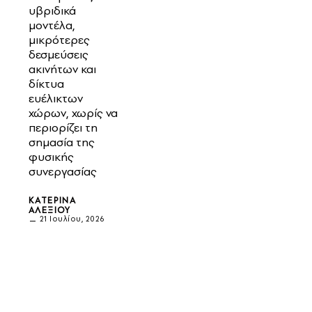
υβριδικά
μοντέλα,
μικρότερες
δεσμεύσεις
ακινήτων και
δίκτυα
ευέλικτων
χώρων, χωρίς να
περιορίζει τη
σημασία της
φυσικής
συνεργασίας
ΚΑΤΕΡΊΝΑ
ΑΛΕΞΊΟΥ
21 Ιουλίου, 2026