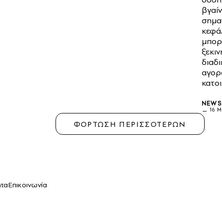
βγαίν
σημαν
κεφάλ
μπορέ
ξεκιν
διαδι
αγορ
κατοι
NEW
16 Μ
ΦΟΡΤΩΣΗ ΠΕΡΙΣΣΟΤΕΡΩΝ
ητα
Επικοινωνία