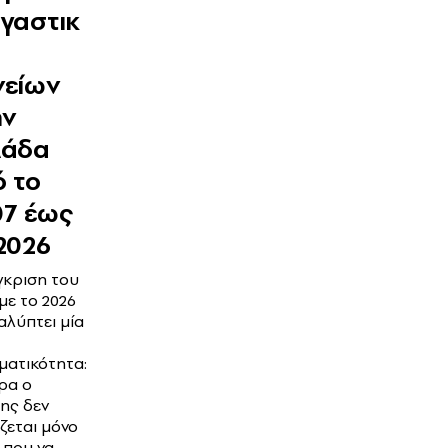
γαστικ
νείων
ην
λάδα
 το
07 έως
2026
γκριση του
με το 2026
αλύπτει μία
ματικότητα:
ρα ο
ης δεν
ζεται μόνο
 που να