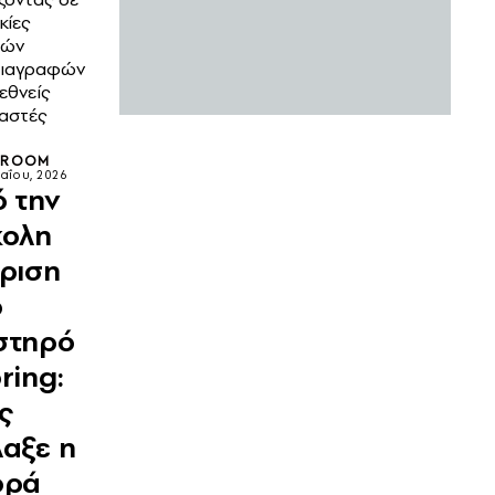
κίες
λών
ιαγραφών
ιεθνείς
αστές
SROOM
αΐου, 2026
 την
κολη
ριση
ο
στηρό
ring:
ς
αξε η
ορά