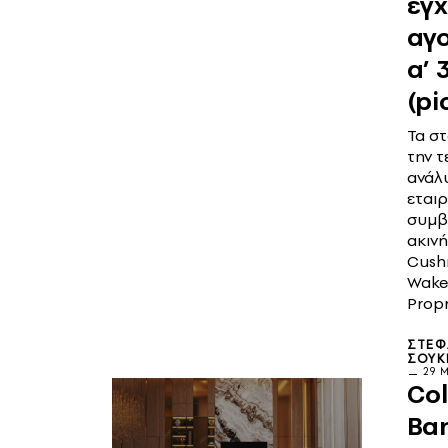
εγ
αγ
α’ 
(pi
Τα στ
την τ
ανάλ
εταιρ
συμβ
ακιν
Cush
Wake
Propr
ΣΤΕΦ
ΣΟΎΚ
29 Μ
Col
Ba