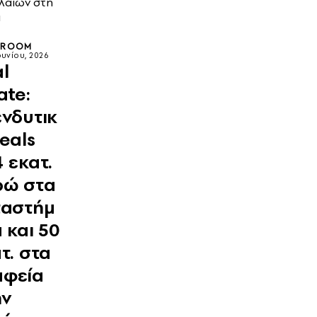
λαίων στη
α
SROOM
ουνίου, 2026
l
ate:
νδυτικ
eals
 εκατ.
ρώ στα
ταστήμ
 και 50
τ. στα
αφεία
ην