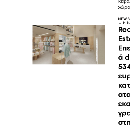
κεφα
χώρ
NEW
14 Ι
Rea
Est
Επε
ά d
534
ευ
κα
ατα
εκα
γρ
στ