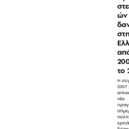
στε
ών
δα
στ
Ελ
από
20
το 
Η σύ
2007 
αποκ
νέα
πραγ
σήμε
πολίτ
χρειά
δόση