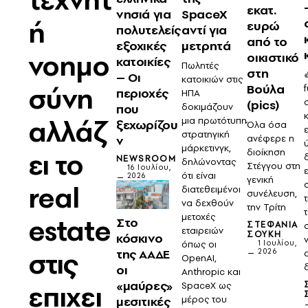
εκατ.
νησιά για
SpaceX
ή
ευρώ
πολυτελείς
αντί για
από το
εξοχικές
μετρητά
νοημο
οικιστικό
κατοικίες
Πωλητές
στη
– Οι
κατοικιών στις
σύνη
Βούλα
περιοχές
ΗΠΑ
(pics)
που
δοκιμάζουν
αλλάζ
μια πρωτότυπη
ξεχωρίζου
Όλα όσα
στρατηγική
ανέφερε η
ν
μάρκετινγκ,
διοίκηση
ει το
NEWSROOM
δηλώνοντας
Στέγγου στη
16 Ιουλίου,
ότι είναι
2026
γενική
real
διατεθειμένοι
συνέλευση,
να δεχθούν
την Τρίτη
μετοχές
estate
Στο
ΣΤΕΦΑΝΊΑ
εταιρειών
ΣΟΎΚΗ
κόσκινο
1 Ιουλίου,
όπως οι
στις
της ΑΑΔΕ
2026
OpenAI,
οι
Anthropic και
«μαύρες»
επιχει
SpaceX ως
μεσιτικές
μέρος του