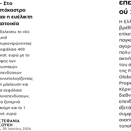
επε
– Στο
στόχαστρο
ού
και η ευέλικτη
Η Ελ
κατοικία
βρέθ
«Έκλεισε» το νέο
επίκε
fund
παγκ
συγκεντρώνοντας
αγορ
κεφάλαια 400
πολυ
εκατ. ευρώ με το
ακιν
ύψος των
του 
δυνητικών
της 
επενδύσεων
Glob
συνυπολογίζοντας
Prope
τη μόχλευση και
Κέρκ
τα κεφάλαια
διεθν
συνεπενδύσεων,
επενδ
να ξεπερνά
εξετά
ακόμη και το 1
συμφ
δισ. ευρώ
αναπτ
ΣΤΕΦΑΝΊΑ
ΣΟΎΚΗ
τοπο
30 Ιουνίου, 2026