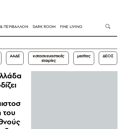
 & ΠΕΡΙΒΑΛΛΟΝ
DARK ROOM
FINE LIVING
ΑΑΔΕ
κατασκευαστικές
μεσίτες
ΔΕΟΣ
εταιρίες
Ελλάδα
δίζει
πιστοσ
 του
εθνούς