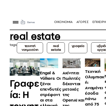
OIKONOMIA
ΑΓΟΡΕΣ
ΕΠΙΧΕΙΡΗ
real estate
tags
τεχνητή
real
γραφεία
υβριδ
νοημοσύνη
estate
εργα
Τεχνική
Engel &
Ακίνητα:
Ολυμπιακ
Völkers: Οι
Πωλητές
Γραφε
ή:
ξένοι
δέχονται
Αναμένει
επενδυτές
μετοχές
ία: Η
έσοδα
στρέφοντ
της
πάνω
αι στα
OpenAI και
τεχνητ
από 75
ελληνικά
της