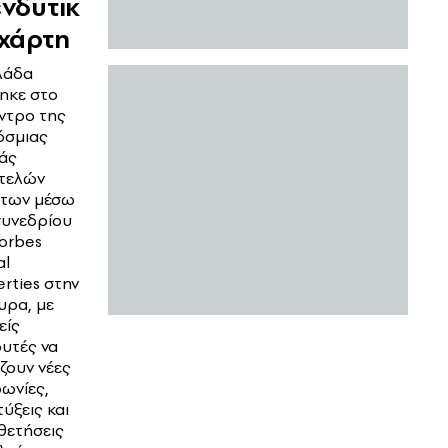
νδυτικ
 χάρτη
λάδα
ηκε στο
ντρο της
όσμιας
άς
τελών
ήτων μέσω
συνεδρίου
Forbes
al
rties στην
υρα, με
είς
υτές να
ζουν νέες
ωνίες,
ύξεις και
θετήσεις