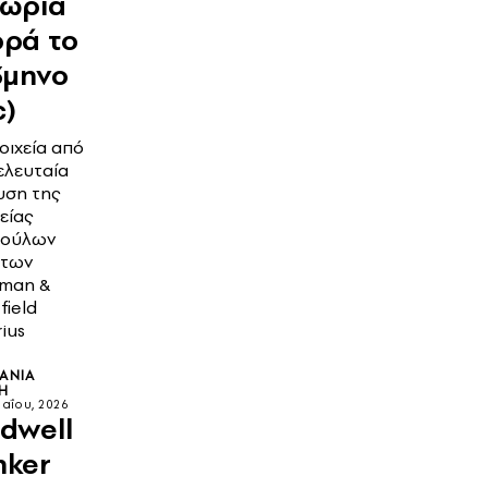
χώρια
ορά το
3μηνο
c)
οιχεία από
ελευταία
υση της
είας
ούλων
ήτων
man &
field
ius
ΑΝΊΑ
Η
αΐου, 2026
dwell
nker