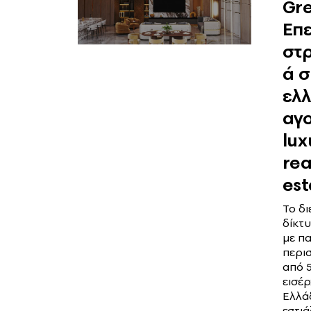
Gr
Επε
στρ
ά σ
ελλ
αγ
lux
rea
est
Το δι
δίκτ
με π
περι
από 
εισέρ
Ελλά
εστιά