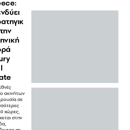
eece:
νδύει
ατηγικ
την
ηνική
ορά
ury
l
ate
εθνές
υο ακινήτων
αρουσία σε
σσότερες
50 χώρες,
χεται στην
δα,
ζοντας σε