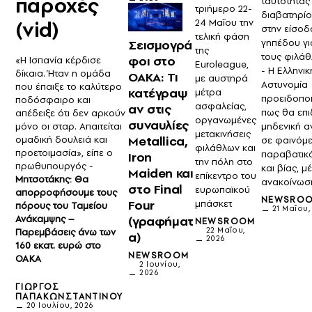
παροχές
ταυτότητας
τριήμερο 22-
διαβατηρί
(vid)
24 Μαΐου την
στην είσοδ
τελική φάση
γηπέδου γι
Σεισμογρά
της
τους φιλά
φοι στο
«Η Ισπανία κέρδισε
Euroleague,
- Η Ελληνικ
δίκαια. Ήταν η ομάδα
ΟΑΚΑ: Τι
με αυστηρά
Αστυνομία
που έπαιξε το καλύτερο
κατέγραψ
μέτρα
προειδοποι
ποδόσφαιρο και
ασφαλείας,
αν στις
πως θα επιδ
απέδειξε ότι δεν αρκούν
οργανωμένες
συναυλίες
μηδενική α
μόνο οι σταρ. Απαιτείται
μετακινήσεις
Metallica,
ομαδική δουλειά και
σε φαινόμ
φιλάθλων και
προετοιμασία», είπε ο
παραβατικ
Iron
την πόλη στο
πρωθυπουργός -
και βίας, μ
Maiden και
επίκεντρο του
Μητσοτάκης: Θα
ανακοίνωσ
στο Final
ευρωπαϊκού
απορροφήσουμε τους
NEWSRO
Four
μπάσκετ
πόρους του Ταμείου
21 Μαΐου,
Ανάκαμψης –
(γραφήματ
NEWSROOM
22 Μαΐου,
Παρεμβάσεις άνω των
α)
2026
160 εκατ. ευρώ στο
NEWSROOM
ΟΑΚΑ
2 Ιουνίου,
2026
ΓΙΏΡΓΟΣ
ΠΑΠΑΚΩΝΣΤΑΝΤΊΝΟΥ
20 Ιουλίου, 2026