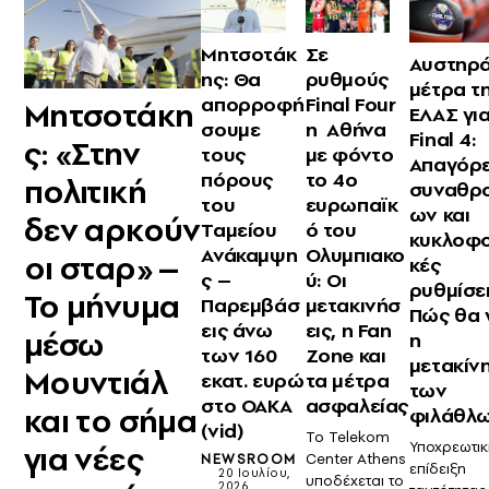
Μητσοτάκ
Σε
Αυστηρ
ης: Θα
ρυθμούς
μέτρα τ
απορροφή
Final Four
Μητσοτάκη
ΕΛΑΣ για
σουμε
η Αθήνα
Final 4:
ς: «Στην
τους
με φόντο
Απαγόρ
πόρους
το 4ο
πολιτική
συναθρο
του
ευρωπαϊκ
ων και
δεν αρκούν
Ταμείου
ό του
κυκλοφ
Ανάκαμψη
Ολυμπιακο
οι σταρ» –
κές
ς –
ύ: Οι
ρυθμίσε
Το μήνυμα
Παρεμβάσ
μετακινήσ
Πώς θα γ
εις άνω
εις, η Fan
μέσω
η
των 160
Zone και
μετακίν
Μουντιάλ
εκατ. ευρώ
τα μέτρα
των
στο ΟΑΚΑ
ασφαλείας
και το σήμα
φιλάθλ
(vid)
Το Telekom
Υποχρεωτικ
για νέες
Center Athens
NEWSROOM
επίδειξη
20 Ιουλίου,
υποδέχεται το
2026