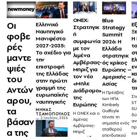
ONEX:
Blue
Οι
Ελληνικό
Ε
Στρατηγικ
Strategy
Ναυπηγικό
Ξ
φοβε
ή
Summit
Μανιφέστο
Η 
συμφωνία
2026: Η
ρές
2027-2035:
το
με τον
Ελλάδα
Το σχέδιο για
σ
λιμένα
στρατηγικ
μαντε
την
Ε
Αμβέρσας-
ός κρίκος
ψιές
επιστροφή
ε
Μπριζ για
Ευρώπης –
της Ελλάδας
κα
τον νέο
Αμερικής –
του
στην πρώτη
δ
«Μπλε
Ασίας
Αντών
γραμμή της
τ
Διάδρομο»
Η Πρέσβης
ευρωπαϊκής
Στ
της
αρου,
των ΗΠΑ
ναυπηγικής
ST
Ευρώπης
Kimberly
τα
SU
ΜΗΝΆΣ
Guilfoyle
Η ONEX και ο
ΤΣΑΜΌΠΟΥΛΟΣ
δύ
τόνισε τη
2 Ιουλίου, 2026
βάσαν
λιμένας
αν
σημασία ενός
Αμβέρσας-
πρ
σταθερού
α της
Μπριζ
ευ
επενδυτικού