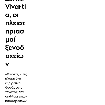
Vivarti
a, οι
πλειστ
ηριασ
μοί
ξενοδ
οχείω
ν
–Χαίρετε, χθες
είχαμε ένα
εξαιρετικά
δυσάρεστο
γεγονός, την
απώλεια τριών
πυροσβεστών