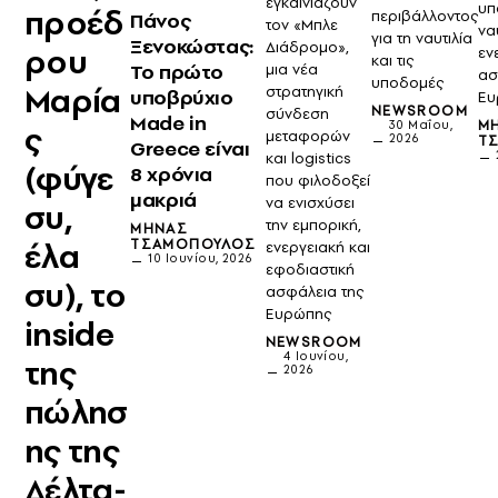
εγκαινιάζουν
υπ
προέδ
περιβάλλοντος
Πάνος
τον «Μπλε
να
για τη ναυτιλία
Ξενοκώστας:
Διάδρομο»,
ρου
εν
και τις
Το πρώτο
μια νέα
ασ
υποδομές
Μαρία
στρατηγική
υποβρύχιο
Ευ
NEWSROOM
σύνδεση
Made in
Μ
30 Μαΐου,
ς
μεταφορών
2026
Τ
Greece είναι
και logistics
(φύγε
8 χρόνια
που φιλοδοξεί
μακριά
να ενισχύσει
συ,
την εμπορική,
ΜΗΝΆΣ
έλα
ΤΣΑΜΌΠΟΥΛΟΣ
ενεργειακή και
10 Ιουνίου, 2026
εφοδιαστική
συ), το
ασφάλεια της
Ευρώπης
inside
NEWSROOM
4 Ιουνίου,
της
2026
πώλησ
ης της
Δέλτα-