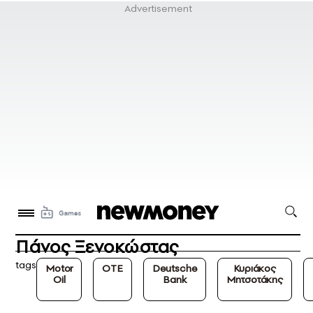
Πάνος Ξενοκώστας
tags
Motor
ΟΤΕ
Deutsche
Κυριάκος
Oil
Bank
Μητσοτάκης