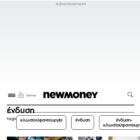
ένδυση
tags
κλωστοϋφαντουργία
ένδυση
ένδυση-
κλωστοϋφαντουρ