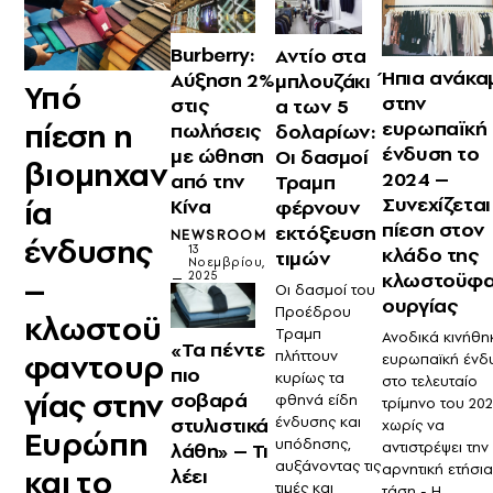
Burberry:
Αντίο στα
Ήπια ανάκ
Αύξηση 2%
μπλουζάκι
Υπό
στην
στις
α των 5
ευρωπαϊκή
πίεση η
πωλήσεις
δολαρίων:
ένδυση το
με ώθηση
Οι δασμοί
βιομηχαν
2024 –
από την
Τραμπ
Συνεχίζεται
ία
Κίνα
φέρνουν
πίεση στον
εκτόξευση
NEWSROOM
ένδυσης
κλάδο της
13
τιμών
Νοεμβρίου,
κλωστοϋφα
2025
–
Οι δασμοί του
ουργίας
Προέδρου
κλωστοϋ
Τραμπ
Ανοδικά κινήθη
«Τα πέντε
πλήττουν
φαντουρ
ευρωπαϊκή ένδ
πιο
κυρίως τα
στο τελευταίο
γίας στην
σοβαρά
φθηνά είδη
τρίμηνο του 202
ένδυσης και
στυλιστικά
χωρίς να
Ευρώπη
υπόδησης,
αντιστρέψει την
λάθη» – Τι
αυξάνοντας τις
αρνητική ετήσι
και το
λέει
τιμές και
τάση - Η