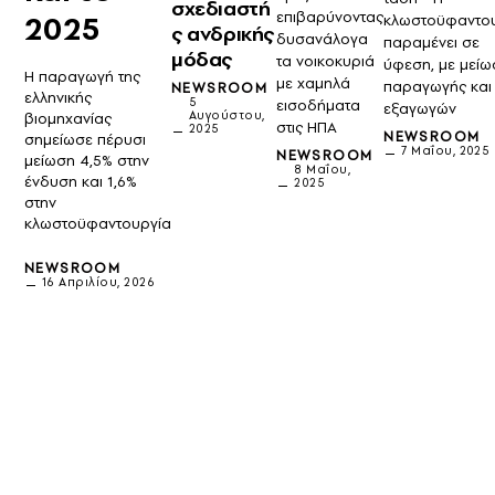
σχεδιαστή
επιβαρύνοντας
2025
κλωστοϋφαντο
ς ανδρικής
δυσανάλογα
παραμένει σε
μόδας
τα νοικοκυριά
ύφεση, με μείω
Η παραγωγή της
με χαμηλά
παραγωγής και
NEWSROOM
ελληνικής
5
εισοδήματα
εξαγωγών
Αυγούστου,
βιομηχανίας
στις ΗΠΑ
2025
NEWSROOM
σημείωσε πέρυσι
7 Μαΐου, 2025
NEWSROOM
μείωση 4,5% στην
8 Μαΐου,
ένδυση και 1,6%
2025
στην
κλωστοϋφαντουργία
NEWSROOM
16 Απριλίου, 2026