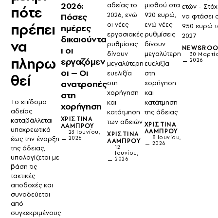
2026:
αδείας το
μισθού στα
ετών - Στό
πότε
2026, ενώ
920 ευρώ,
Πόσες
να φτάσει 
πρέπει
οι νέες
ενώ νέες
950 ευρώ τ
ημέρες
εργασιακές
ρυθμίσεις
2027
δικαιούντα
να
ρυθμίσεις
δίνουν
NEWSRO
ι οι
δίνουν
μεγαλύτερη
30 Μαρτί
πληρω
εργαζόμεν
2026
μεγαλύτερη
ευελιξία
οι – Οι
ευελιξία
στη
θεί
ανατροπές
στη
χορήγηση
χορήγηση
και
στη
Το επίδομα
και
κατάτμηση
χορήγηση
αδείας
κατάτμηση
της άδειας
ΧΡΙΣΤΊΝΑ
καταβάλλεται
των αδειών
ΧΡΙΣΤΊΝΑ
ΛΆΜΠΡΟΥ
υποχρεωτικά
ΛΆΜΠΡΟΥ
23 Ιουνίου,
ΧΡΙΣΤΊΝΑ
8 Ιουνίου,
έως την έναρξη
2026
ΛΆΜΠΡΟΥ
2026
της άδειας,
12
Ιουνίου,
υπολογίζεται με
2026
βάση τις
τακτικές
αποδοχές και
συνοδεύεται
από
συγκεκριμένους