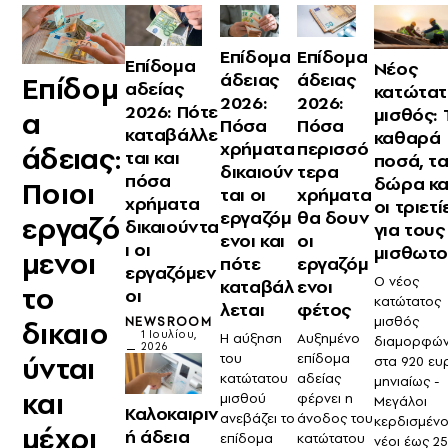
Επίδομα
Επίδομα
Επίδομα
Νέος
άδειας
άδειας
Επίδομ
αδείας
κατώτατ
2026:
2026:
2026: Πότε
μισθός: 
α
Πόσα
Πόσα
καταβάλλε
καθαρά
χρήματα
περισσό
άδειας:
ται και
ποσά, τ
δικαιούν
τερα
πόσα
δώρα κα
Ποιοι
ται οι
χρήματα
χρήματα
οι τριετί
εργαζόμ
θα δουν
εργαζό
δικαιούντα
για τους
ενοι και
οι
ι οι
μισθωτο
μενοι
πότε
εργαζόμ
εργαζόμεν
Ο νέος
καταβάλ
ενοι
το
οι
κατώτατος
λεται
φέτος
μισθός
NEWSROOM
δικαιο
1 Ιουλίου,
Η αύξηση
Αυξημένο
διαμορφών
2026
ύνται
του
επίδομα
στα 920 ευ
κατώτατου
αδείας
μηνιαίως -
και
μισθού
φέρνει η
Μεγάλοι
Καλοκαιριν
ανεβάζει το
άνοδος του
κερδισμένοι
μέχρι
ή άδεια
επίδομα
κατώτατου
νέοι έως 25