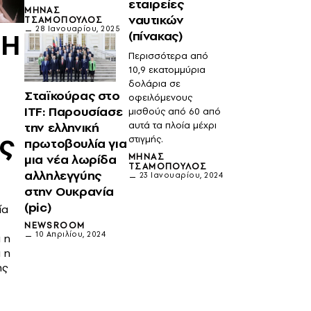
εταιρείες
ΜΗΝΆΣ
ναυτικών
ΤΣΑΜΌΠΟΥΛΟΣ
28 Ιανουαρίου, 2025
 Η
(πίνακας)
Περισσότερα από
10,9 εκατομμύρια
δολάρια σε
Σταϊκούρας στο
οφειλόμενους
ITF: Παρουσίασε
μισθούς από 60 από
την ελληνική
αυτά τα πλοία μέχρι
ας
στιγμής.
πρωτοβουλία για
μια νέα λωρίδα
ΜΗΝΆΣ
ΤΣΑΜΌΠΟΥΛΟΣ
αλληλεγγύης
23 Ιανουαρίου, 2024
στην Ουκρανία
(pic)
ία
NEWSROOM
10 Απριλίου, 2024
 η
 η
ης