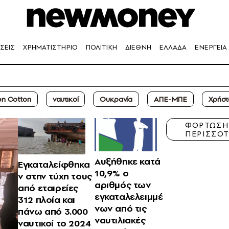
ΣΕΙΣ
ΧΡΗΜΑΤΙΣΤΗΡΙΟ
ΠΟΛΙΤΙΚΗ
ΔΙΕΘΝΗ
ΕΛΛΑΔΑ
ΕΝΕΡΓΕΙΑ
en Cotton
ναυτικοί
Ουκρανία
ΑΠΕ-ΜΠΕ
Xρήστ
ΦΟΡΤΩΣ
ΠΕΡΙΣΣΟ
Αυξήθηκε κατά
Εγκαταλείφθηκα
10,9% ο
ν στην τύχη τους
αριθμός των
από εταιρείες
εγκαταλελειμμέ
312 πλοία και
νων από τις
πάνω από 3.000
ναυτιλιακές
ναυτικοί το 2024