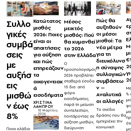
Α
Πώς θα
Κατώτατος
Μέσος
Συλλο
ε
αυξηθούν
μισθός
μεικτός
γικές
σ
οι μέσοι
2026: Ποιες
μισθός: Πού
Ε
μισθοί: Τα
είναι οι
θα κυμανθεί
συμβά
Μ
νέα μέτρα
απαιτήσεις
το 2026
σεις
μ
για τη
για αύξηση
στην Ελλάδα
€
διευκόλυνσ
και πώς
με
Ο
2
η σύναψης
επηρεάζουν
προϋπολογισμός
αυξήσ
γ
συλλογικών
τα
2026 προβλέπει
2
συμβάσεω
οικογενειακ
σταθερά έσοδα
εις
ν –
15 δισ. από
ά
Με
μισθώ
φόρο
Αναλυτικά
εισοδήματα
% 
εισοδήματος,
μι
οι αλλαγές
ΧΡΙΣΤΊΝΑ
ν έως
παρά τη μείωση
φο
ΛΆΜΠΡΟΥ
Το σχέδιο
συντελεστών,
10 Μαρτίου,
με
8%
2026
δράσης που θα
ποντάροντας σε
πρ
εμπεριέχει την
αύξηση μισθών,
ότ
κοινωνική
διεύρυνση
Ποιοι κλάδοι
μι