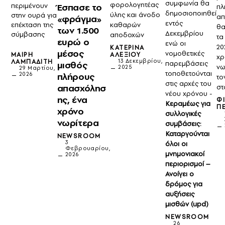
συμφωνία θα
φορολογητέας
Έσπασε το
περιμένουν
πλ
δημοσιοποιηθεί
ύλης και άνοδο
στην ουρά για
απ
«φράγμα»
εντός
επέκταση της
καθαρών
θα
των 1.500
Δεκεμβρίου
σύμβασης
αποδοχών
τα
ευρώ ο
ενώ οι
20
ΚΑΤΕΡΊΝΑ
μέσος
νομοθετικές
ΜΑΊΡΗ
ΑΛΕΞΊΟΥ
χρ
ΛΑΜΠΑΔΊΤΗ
13 Δεκεμβρίου,
μισθός
παρεμβάσεις
νω
2025
29 Μαρτίου,
τοποθετούνται
πλήρους
2026
το
στις αρχές του
απασχόλησ
στ
νέου χρόνου -
ης, ένα
Φ
Κεραμέως για
Π
χρόνο
συλλογικές
νωρίτερα
συμβάσεις:
Καταργούνται
NEWSROOM
3
όλοι οι
Φεβρουαρίου,
μνημονιακοί
2026
περιορισμοί –
Ανοίγει ο
δρόμος για
αυξήσεις
μισθών (upd)
NEWSROOM
26