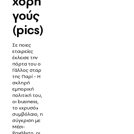
χορη
γούς
(pics)
Σε ποιες
εταιρείες
έκλεισε την
πόρτα του ο
Γάλλος σταρ
της Παρί - Η
σκληρή
εμπορική
πολιτική του,
οι business,
το «χρυσό»
συμβόλαιο, η
σύγκριση με
Μέσι-
Ρονάλντο, οι