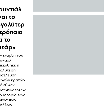
ο
ουντιάλ
ναι το
εγαλύτερ
 τρόπαιο
α το
ατάρ»
ν έναρξη του
υντιάλ
μειώθηκε η
γαλύτερη
οσέλευση
χηγών κρατών
 διεθνών
οσωπικοτήτων
ν ιστορία των
γκοσμίων
πέλλων