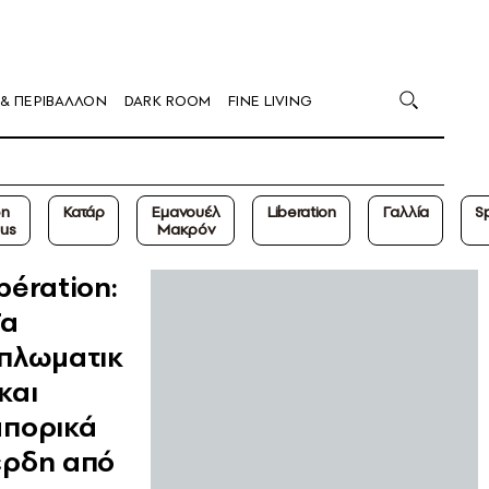
 & ΠΕΡΙΒΑΛΛΟΝ
DARK ROOM
FINE LIVING
en
Κατάρ
Εμανουέλ
Liberation
Γαλλία
S
us
Μακρόν
bération:
Τα
ιπλωματικ
και
μπορικά
έρδη από