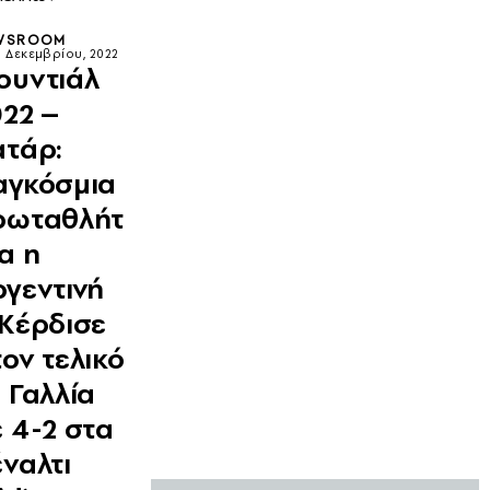
WSROOM
9 Δεκεμβρίου, 2022
ουντιάλ
022 –
ατάρ:
αγκόσμια
ρωταθλήτ
α η
ργεντινή
 Κέρδισε
ον τελικό
 Γαλλία
 4-2 στα
ναλτι