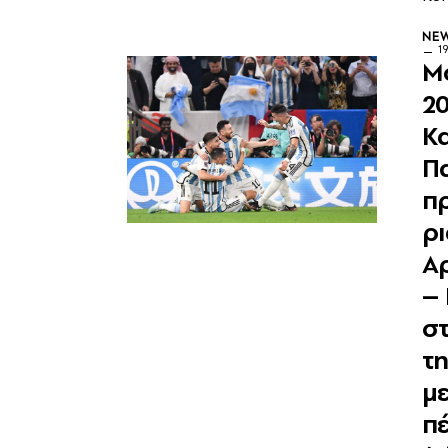
NE
1
Μ
2
Κ
Π
π
ρι
Α
–
στ
τη
με
πέ