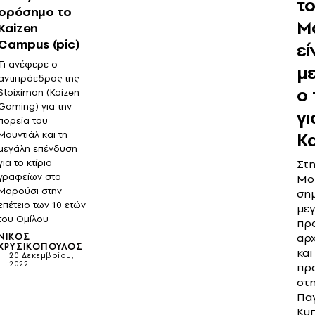
τ
ορόσημο το
Μ
Kaizen
Campus (pic)
εί
Τι ανέφερε ο
μ
αντιπρόεδρος της
ο
Stoiximan (Kaizen
Gaming) για την
γι
πορεία του
Κ
Μουντιάλ και τη
μεγάλη επένδυση
για το κτίριο
Στη
γραφείων στο
Μο
Μαρούσι στην
ση
επέτειο των 10 ετών
με
του Ομίλου
πρ
αρ
ΝΊΚΟΣ
ΧΡΥΣΙΚΌΠΟΥΛΟΣ
και
20 Δεκεμβρίου,
2022
πρ
στη
Πα
Κυ