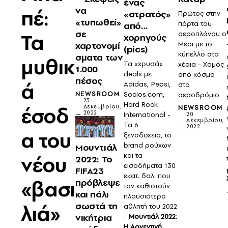
ένας
πέ:
να
«στρατός»
Πρώτος στην
«τυπωθεί»
πόρτα του
από…
σε
Τα
αεροπλάνου ο
χορηγούς
χαρτονομί
Μέσι με το
(pics)
κύπελλο στα
σματα των
μυθικ
Τα «χρυσά»
χέρια - Χαμός
1.000
deals με
από κόσμο
πέσος
ά
Adidas, Pepsi,
στο
Socios.com,
NEWSROOM
αεροδρόμιο
23
Hard Rock
έσοδ
Δεκεμβρίου,
NEWSROOM
2022
International -
20
Δεκεμβρίου,
Τα 6
2022
α του
ξενοδοχεία, το
brand ρούχων
Μουντιάλ
και τα
νέου
2022: Το
εισοδήματα 130
FIFA23
εκατ. δολ. που
«βασι
πρόβλεψε
τον καθιστούν
και πάλι
πλουσιότερο
σωστά τη
λιά»
αθλητή του 2022
νικήτρια
-
Μουντιάλ 2022:
Η Αργεντινή