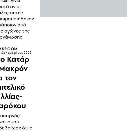
 έχει γίνει
στό αν οι
λες αυτές
ησιμοποιήθηκαν
κάποιον από
ς αγώνες της
οργάνωσης
WSROOM
6 Δεκεμβρίου, 2022
το Κατάρ
 Μακρόν
α τον
ιτελικό
λλίας-
αρόκου
υπουργός
λητισμού
βεβαίωσε ότι ο