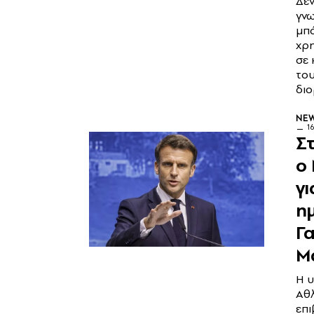
Δεν
γνω
μπά
χρ
σε 
του
δι
NE
1
Σ
ο
γι
ημ
Γα
Μ
Η 
Αθ
επι