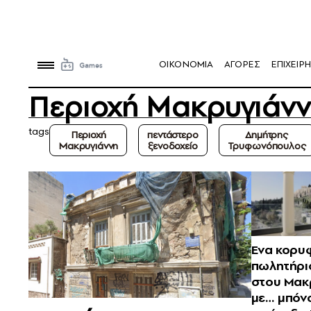
OIKONOMIA
ΑΓΟΡΕΣ
ΕΠΙΧΕΙΡΗ
Περιοχή Μακρυγιάν
tags
Περιοχή
πεντάστερο
Δημήτρης
Μακρυγιάννη
ξενοδοχείο
Τρυφωνόπουλος
Ενα κορυ
πωλητήριο
στου Μακ
με… μπόν