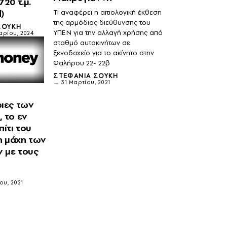
720 τ.μ.
d)
Τι αναφέρει η αιτιολογική έκθεση
της αρμόδιας διεύθυνσης του
ΣΟΎΚΗ
ΥΠΕΝ για την αλλαγή χρήσης από
ρίου, 2024
σταθμό αυτοκινήτων σε
ξενοδοχείο για το ακίνητο στην
Φαλήρου 22- 22β
ΣΤΕΦΑΝΊΑ ΣΟΎΚΗ
31 Μαρτίου, 2021
ιες των
 το εν
πίτι του
 η μάχη των
 με τους
M
ου, 2021