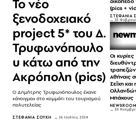
Το νέο
οικόπεδο 
(pics + vi
ξενοδοχειακό
ΣΤΕΦΑΝΊΑ 
23 Φεβρουα
project 5* του Δ.
Τρυφωνόπουλο
Οι κυρίες
υ κάτω από την
διευθύντρ
τραπεζών,
Ακρόπολη (pics)
Αθήναις σ
Σεΐχη και
Ολλανδών
Ο Δημήτρης Τρυφωνόπουλος έκανε
Μπάκους
«άνοιγμα» στο κομμάτι του τουρισμού
πολυτελείας
NEWSROO
30 Νοεμβρί
ΣΤΕΦΑΝΊΑ ΣΟΎΚΗ
26 Ιουλίου, 2024