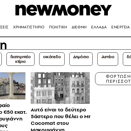
ΣΕΙΣ
ΧΡΗΜΑΤΙΣΤΗΡΙΟ
ΠΟΛΙΤΙΚΗ
ΔΙΕΘΝΗ
ΕΛΛΑΔΑ
ΕΝΕΡΓΕΙΑ
νη
διατηρητέο
οικόπεδο
Δημόσιο
Jumbo
δά
κτίριο
ΦΟΡΤΩΣ
ΠΕΡΙΣΣΟ
φαίο
Aυτό είναι το δεύτερο
 €50 εκατ.
5άστερο που θέλει ο Mr
ρυγιάννη
Cocomat στου
ους
Μακρυγιάννη