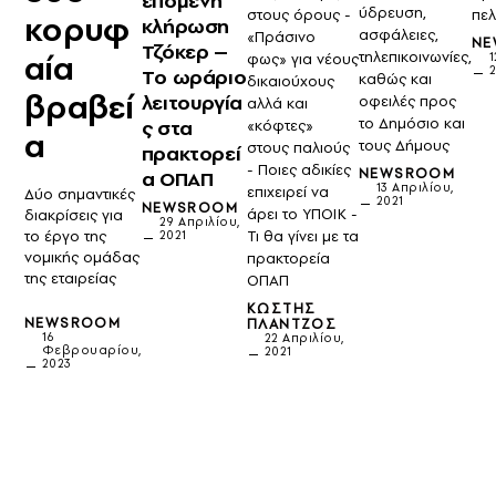
επόμενη
ύδρευση,
πε
στους όρους -
κορυφ
κλήρωση
ασφάλειες,
«Πράσινο
NE
Τζόκερ –
τηλεπικοινωνίες,
αία
1
φως» για νέους
Tο ωράριο
καθώς και
δικαιούχους
βραβεί
λειτουργία
οφειλές προς
αλλά και
το Δημόσιο και
ς στα
«κόφτες»
α
τους Δήμους
στους παλιούς
πρακτορεί
- Ποιες αδικίες
NEWSROOM
α ΟΠΑΠ
13 Απριλίου,
επιχειρεί να
Δύο σημαντικές
2021
NEWSROOM
άρει το ΥΠΟΙΚ -
διακρίσεις για
29 Απριλίου,
το έργο της
Τι θα γίνει με τα
2021
νομικής ομάδας
πρακτορεία
της εταιρείας
ΟΠΑΠ
ΚΩΣΤΉΣ
NEWSROOM
ΠΛΆΝΤΖΟΣ
16
22 Απριλίου,
Φεβρουαρίου,
2021
2023