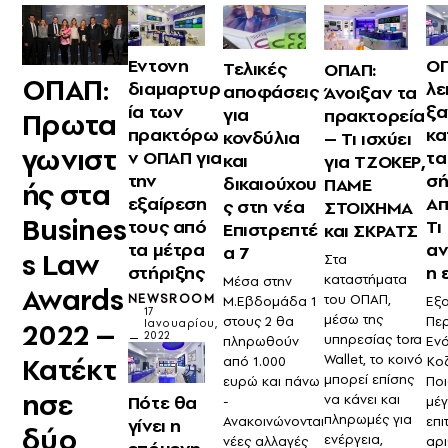
Έντονη
ΟΠ
Τελικές
ΟΠΑΠ:
ΟΠΑΠ:
διαμαρτυρ
λε
αποφάσεις
Άνοιξαν τα
ία των
ξα
για
πρακτορεία
Πρωτα
πρακτόρω
κα
κονδύλια
– Τι ισχύει
γωνιστ
ν ΟΠΑΠ για
τα
και
για ΤΖΟΚΕΡ,
την
σή
δικαιούχου
ΠΑΜΕ
ής στα
εξαίρεση
Απ
ς στη νέα
ΣΤΟΙΧΗΜΑ
Busines
τους από
Τι
Επιστρεπτέ
και ΣΚΡΑΤΣ
τα μέτρα
αν
α 7
s Law
Στα
στήριξης
η 
καταστήματα
Μέσα στην
Awards
του ΟΠΑΠ,
NEWSROOM
Εξα
Μ.Εβδομάδα 1
17
μέσω της
Πε
στους 2 θα
2022 –
Ιανουαρίου,
2022
υπηρεσίας tora
Ενό
πληρωθούν
Wallet, το κοινό
Κατέκτ
Κο
από 1.000
μπορεί επίσης
Ποι
ευρώ και πάνω
ησε
να κάνει και
Πότε θα
μέγ
-
πληρωμές για
επι
Ανακοινώνονται
γίνει η
δύο
ενέργεια,
αρ
νέες αλλαγές