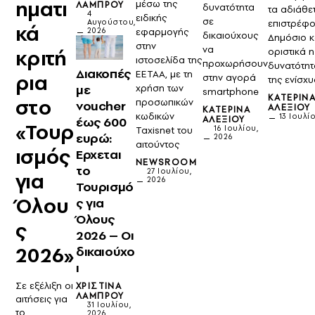
ηματι
μέσω της
ΛΆΜΠΡΟΥ
δυνατότητα
τα αδιάθε
4
ειδικής
σε
Αυγούστου,
επιστρέφο
κά
2026
εφαρμογής
δικαιούχους
Δημόσιο κ
στην
να
κριτή
οριστικά η
ιστοσελίδα της
προχωρήσουν
δυνατότητ
Διακοπές
ΕΕΤΑΑ, με τη
ρια
στην αγορά
της ενίσχ
με
χρήση των
smartphone
ΚΑΤΕΡΊΝ
στο
προσωπικών
voucher
ΑΛΕΞΊΟΥ
ΚΑΤΕΡΊΝΑ
κωδικών
13 Ιουλί
ΑΛΕΞΊΟΥ
έως 600
«Τουρ
16 Ιουλίου,
Taxisnet του
ευρώ:
2026
αιτούντος
ισμός
Ερχεται
NEWSROOM
το
27 Ιουλίου,
για
2026
Τουρισμό
Όλου
ς για
Όλους
ς
2026 – Οι
2026»
δικαιούχο
ι
Σε εξέλιξη οι
ΧΡΙΣΤΊΝΑ
ΛΆΜΠΡΟΥ
αιτήσεις για
31 Ιουλίου,
το
2026