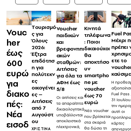
Tουρισμό
Κινητά
Voucher
Vouc
Fuel Pas
ς για
τηλέφωνα
παιδικών
Μέχρι π
Όλους
her
: Ποιοι
και
πρέπει 
2026:
δικαιούχοι
βρεφονηπι
έως
χρησιμ
Έξτρα
θα
ακών
ετε το
επιδότησ
600
αποκτήσο
σταθμών:
voucher
η για
υν
Αιτήσεις
ευρώ
καύσιμ
πολύτεκν
smartpho
για όλα τα
ες
για
ne με
ΑΦΜ έως
Η προθεσ
οικογένει
voucher
αξιοποίησ
5/8
διακο
ες –
Fuel Pass 
έως 70
Οι αιτήσεις και
31 Ιουλίου
Αιτήσεις
πές:
ευρώ
τα απαραίτητα
την ημερο
από 7
δικαιολογητικά
Νέο voucher
Νέα
αυτή οι
Αυγούστ
υποβάλλονται
που βρίσκεται
προπληρω
ου
αποκλειστικά
εισοδ
στα σκαριά
κάρτες
ηλεκτρονικά,
θα δώσει τη
ΧΡΙΣΤΊΝΑ
απενεργοπ