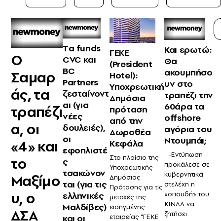
Tα funds
Και ερωτώ:
ΓΕΚΕ
Ο
CVC και
Θα
(President
BC
ακουμπήσο
Σαμαρ
Hotel):
Partners
υν στο
Υποχρεωτική
άς, τα
ζεσταίνοντ
τραπέζι την
Δημόσια
αι (για
60άρα τα
τραπέζι
πρόταση
νέες
offshore
από την
α, οι
δουλειές),
αγόρια του
Δωροθέα
οι
Ντουμπάι;
«4» και
Κεφάλα
εφοπλιστέ
-Εντύπωση
Στο πλαίσιο της
το
ς
προκάλεσε σε
Υποχρεωτικής
τσακώνον
κυβερνητικά
Μαξίμο
Δημόσιας
ται (για τις
στελέχη η
Πρότασης για τις
υ, ο
«σπουδή» του
ελληνικές
μετοχές της
ΚΙΝΑΛ να
Μαλδίβες)
εισηγμένης
ΔΣΑ
ζητήσει
εταιρείας "ΓΕΚΕ
και οι