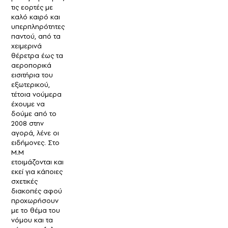
τις εορτές με
καλό καιρό και
υπερπληρότητες
παντού, από τα
χειμερινά
θέρετρα έως τα
αεροπορικά
εισιτήρια του
εξωτερικού,
τέτοια νούμερα
έχουμε να
δούμε από το
2008 στην
αγορά, λένε οι
ειδήμονες. Στο
Μ.Μ
ετοιμάζονται και
εκεί για κάποιες
σχετικές
διακοπές αφού
προχωρήσουν
με το θέμα του
νόμου και τα