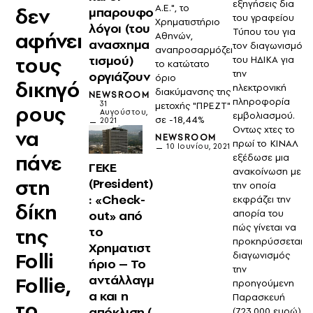
εξηγήσεις δια
Α.Ε.", το
δεν
μπαρουφο
του γραφείου
Χρηματιστήριο
λόγοι (του
Τύπου του για
αφήνει
Αθηνών,
ανασχημα
τον διαγωνισμό
αναπροσαρμόζει
τους
τισμού)
του ΗΔΙΚΑ για
το κατώτατο
την
οργιάζουν
όριο
δικηγό
ηλεκτρονική
διακύμανσης της
NEWSROOM
πληροφορία
31
μετοχής "ΠΡΕZΤ"
ρους
Αυγούστου,
εμβολιασμού.
σε -18,44%
2021
Οντως χτες το
να
NEWSROOM
πρωί το ΚΙΝΑΛ
10 Ιουνίου, 2021
πάνε
εξέδωσε μια
ΓΕΚΕ
ανακοίνωση με
στη
(President)
την οποία
: «Check-
εκφράζει την
δίκη
απορία του
out» από
πώς γίνεται να
της
το
προκηρύσσεται
Χρηματιστ
Folli
διαγωνισμός
ήριο – Το
την
αντάλλαγμ
Follie,
προηγούμενη
α και η
Παρασκευή
το
απόκλιση (
(723.000 ευρώ)