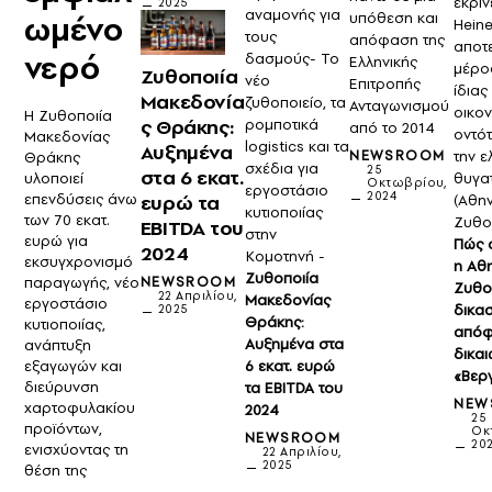
έκριν
2025
αναμονής για
ωμένο
υπόθεση και
Hein
τους
απόφαση της
αποτε
νερό
δασμούς- Το
Ελληνικής
μέρο
Ζυθοποιία
νέο
Επιτροπής
ίδιας
Μακεδονία
ζυθοποιείο, τα
Ανταγωνισμού
οικο
Η Ζυθοποιία
ς Θράκης:
ρομποτικά
από το 2014
οντότ
Μακεδονίας
logistics και τα
Αυξημένα
NEWSROOM
την ε
Θράκης
σχέδια για
25
στα 6 εκατ.
υλοποιεί
θυγατ
Οκτωβρίου,
εργοστάσιο
2024
επενδύσεις άνω
ευρώ τα
(Αθη
κυτιοποιίας
των 70 εκατ.
Ζυθο
EBITDA του
στην
ευρώ για
Πώς 
2024
Κομοτηνή -
εκσυγχρονισμό
η Αθ
Ζυθοποιία
παραγωγής, νέο
NEWSROOM
Ζυθο
22 Απριλίου,
Μακεδονίας
εργοστάσιο
δικασ
2025
Θράκης:
κυτιοποιίας,
απόφ
Αυξημένα στα
ανάπτυξη
δικαι
εξαγωγών και
6 εκατ. ευρώ
«Βερ
διεύρυνση
τα EBITDA του
NEW
χαρτοφυλακίου
2024
25
προϊόντων,
Οκ
NEWSROOM
20
ενισχύοντας τη
22 Απριλίου,
2025
θέση της