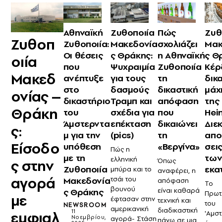
Αθηναϊκή
Ζυθοποιία
Πώς
Ζυθ
Ζυθοπ
Ζυθοποιία:
Μακεδονία
σχολιάζει
Μακ
Οι θέσεις
ς Θράκης:
η Αθηναϊκή
ς Θ
οιία
που
Ψυχραιμία
Ζυθοποιία
Κέρ
Μακεδ
ανέπτυξε
για τους
τη
δικ
στο
δασμούς
δικαστική
μάχ
ονίας –
δικαστήριο
Τραμπ και
απόφαση
της
Θράκη
του
σχέδια για
που
Hei
Άμστερντα
επέκταση
δικαιώνει
Διεκ
ς:
μ για την
(pics)
τη
απο
Είσοδο
υπόθεση
«Βεργίνα»
σει
Πώς η
με τη
των
ελληνική
ς στην
Όπως
Ζυθοποιία
εκατ
μπύρα και το
αναφέρει, η
αγορά
Μακεδονία
τσάι του
απόφαση
Το
βουνού
ς Θράκης
είναι καθαρά
Πρωτ
με
έφτασαν στην
τεχνική και
του
NEWSROOM
αμερικανική
διαδικαστική
11
εμφιαλ
'Αμσ
Νοεμβρίου,
αγορά- Στάση
πάνω σε μια