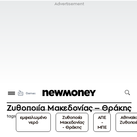
Ζυθοποιία Μακεδονίας – Θράκης
tags
εμφιαλωμένο
Ζυθοποιία
ΑΠΕ
Αθηναϊκ
νερό
Μακεδονίας
-
Ζυθοποι
- Θράκης
ΜΠΕ