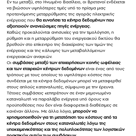
Εν τω μεταξύ, στο Ηνωμένο Βασίλειο, οι Βρετανοί ενδέχεται
να βιώσουν υψηλότερες τιμές υπό το πρίσμα μιας
προτεινόμενης μεταρρύθμισης της αγοράς ηλεκτρικής
ενέργειας που
θα ευνοήσει τα κέντρα δεδομένων που
αξιοποιούν
ανανεώσιμες πηγές ενέργειας
.
Καθώς προκαλούνται ανησυχίες για την τιμολόγηση, η
ρύθμιση και η μεταρρύθμιση του ενεργειακού δικτύου θα
βρεθούν στο επίκεντρο της διαχείρισης των τιμών της
ενέργειας και της κάλυψης των μεταβαλλόμενων
ενεργειακών αναγκών.
Οι
συμβάσεις μεταξύ των επιχειρήσεων κοινής ωφέλειας
και των εταιρειών κέντρων δεδομένων
είναι ένας από τους
τρόπους με τους οποίους το υψηλότερο κόστος που
συνδέεται με τα κέντρα δεδομένων μπορεί να μεταφερθεί
στους απλούς καταναλωτές, σύμφωνα με την έρευνα.
Τέτοιες συμβάσεις «επιτρέπουν σε έναν μεμονωμένο
καταναλωτή να παραλάβει ενέργεια υπό όρους και
προϋποθέσεις που δεν είναι διαφορετικά διαθέσιμες σε
κανέναν άλλον». Με άλλα λόγια,
μπορούν να
χρησιμοποιηθούν για τη μετατόπιση του κόστους από τα
κέντρα δεδομένων στους καταναλωτές λόγω της
υποκειμενικότητας και της πολυπλοκότητας των λογιστικών
πρακτικών αυτών των συμβάσεων
.