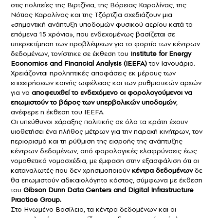
στις πολιτείες της Βιρτζίνια, της Βόρειας Καρολίνας, της
Νότιας Καρολίνας και της Τζόρτζια σχεδιάζουν μια
«σημαντική ανάπτυξη υποδομών φυσικού αερίου κατά τα
επόμενα 15 χρόνια», που ενδεχομένως βασίζεται σε
υπερεκτίμηση των προβλέψεων για το φορτίο των κέντρων
δεδομένων, τονίστηκε σε έκθεση του I
nstitute for Energy
Economics and Financial Analysis (ΙΕΕFA)
τον Ιανουάριο.
Χρειάζονται προληπτικές αποφάσεις εκ μέρους των
επιχειρήσεων κοινής ωφέλειας και των ρυθμιστικών αρχών
για να
αποφευχθεί το ενδεχόμενο οι φορολογούμενοι να
επωμιστούν το βάρος των υπερβολικών υποδομών
,
ανέφερε η έκθεση του IEEFA.
Οι υπεύθυνοι χάραξης πολιτικής σε όλα τα κράτη έχουν
υιοθετήσει ένα πλήθος μέτρων για την παροχή κινήτρων, τον
περιορισμό και τη ρύθμιση της εισροής της ανάπτυξης
κέντρων δεδομένων, από φορολογικές ελαφρύνσεις έως
νομοθετικά νομοσχέδια, με έμφαση στην εξασφάλιση ότι οι
καταναλωτές που δεν χρησιμοποιούν
κέντρα δεδομένων
δε
θα επωμιστούν αδικαιολόγητο κόστος, σύμφωνα με έκθεση
του
Gibson Dunn Data Centers and Digital Infrastructure
Practice Group.
Στο Ηνωμένο Βασίλειο, τα κέντρα δεδομένων και οι