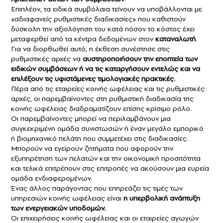
Επιπλέον, τα ειδικά συμβόλαια τείνουν να υποβάλλονται με
«αδιαφανείς ρυθμιστικές διαδικασίες» που καθιστούν
δύσκολη την αξιολόγηση του κατά πόσον το κόστος έχει
μεταφερθεί από τα κέντρα δεδομένων στον
καταναλωτή
.
Για να διορθωθεί αυτό, η έκθεση συνέστησε στις
ρυθμιστικές αρχές να
αυστηροποιήσουν την εποπτεία των
ειδικών συμβάσεων ή να τις καταργήσουν εντελώς και να
επιλέξουν τις υφιστάμενες τιμολογιακές πρακτικές.
Πέρα από τις εταιρείες κοινής ωφέλειας και τις ρυθμιστικές
αρχές, οι παρεμβαίνοντες στη ρυθμιστική διαδικασία της
κοινής ωφέλειας διαδραματίζουν επίσης κρίσιμο ρόλο.
Οι παρεμβαίνοντες μπορεί να περιλαμβάνουν μια
συγκεκριμένη ομάδα συνιστωσών ή έναν μεγάλο εμπορικό
ή βιομηχανικό πελάτη που συμμετέχει στις διαδικασίες.
Μπορούν να εγείρουν ζητήματα που αφορούν την
εξυπηρέτηση των πελατών και την οικονομική προσιτότητα
και τελικά επιτρέπουν στις επιτροπές να ακούσουν μια ευρεία
ομάδα ενδιαφερομένων.
Ένας άλλος παράγοντας που επηρεάζει τις τιμές των
υπηρεσιών κοινής ωφέλειας είναι
η υπερβολική ανάπτυξη
των ενεργειακών υποδομών.
Οι επιχειρήσεις κοινής ωφέλειας και οι εταιρείες αγωγών