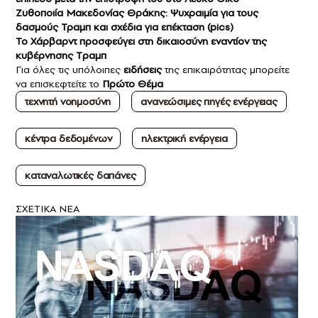
Ζυθοποιία Μακεδονίας Θράκης: Ψυχραιμία για τους
δασμούς Τραμπ και σχέδια για επέκταση (pics)
Το Χάρβαρντ προσφεύγει στη δικαιοσύνη εναντίον της
κυβέρνησης Tραμπ
Για όλες τις υπόλοιπες
ειδήσεις
της επικαιρότητας μπορείτε
να επισκεφτείτε το
Πρώτο Θέμα
τεχνητή νοημοσύνη
ανανεώσιμες πηγές ενέργειας
κέντρα δεδομένων
ηλεκτρική ενέργεια
καταναλωτικές δαπάνες
ΣXETIKA NEA