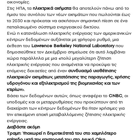
οικονομίες.
Στις ΗΠΑ, τα
ηλεκτρικά οχήματα
θα αποτελούν πάνω από το
ήμισυ του συνόλου των νέων οχημάτων που πωλούνται έως
το 2030 και πρόκειται να ασκήσουν σημαντική πίεση σε ένα
πεπαλαιωμένο σύστημα ενεργειακού δικτύου.
Ενώ η κατανάλωση ηλεκτρικής ενέργειας των αμερικανικών
κέντρων δεδομένων αυξάνεται με γρήγορο ρυθμό, μια
έκθεση του
Lawrence Berkeley National Laboratory
που
δημοσιεύθηκε τον Δεκέμβριο σημείωσε ότι αυτό λαμβάνει
χώρα παράλληλα με μια «πολύ μεγαλύτερη ζήτηση
ηλεκτρικής ενέργειας που αναμένεται να προκύψει τις
επόμενες δεκαετίες από έναν
συνδυασμό υιοθέτησης
ηλεκτρικών οχημάτων, μετατόπισης της παραγωγής, χρήσης
υδρογόνου και εξηλεκτρισμού της βιομηχανίας και των
κτιρίων
».
Βάσει των δεδομένων αυτών, όπως αναφέρει το
CNBC
, οι
υποδομές και οι μεταρρυθμίσεις που προκύπτουν από τη
διαχείριση των κέντρων δεδομένων θα ήταν χρήσιμες για
την επικείμενη εποχή μεταβαλλόμενης ζήτησης ηλεκτρικής
ενέργειας.
Διαβάστε ακόμη
Tραμπ: Υποχωρεί η δημοτικότητά του στο χαμηλότερο
επίπεδο μετά την επιστροφή του στο Λευκό Οίκο