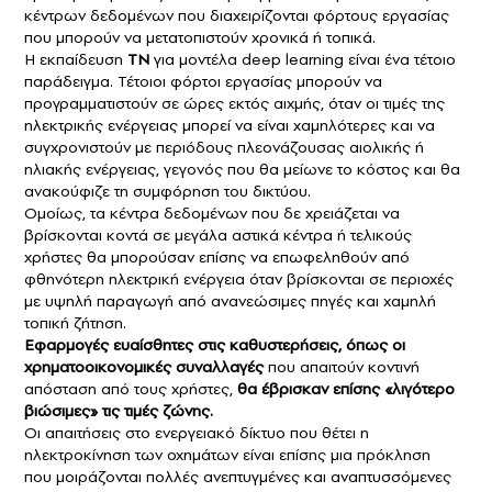
κέντρων δεδομένων που διαχειρίζονται φόρτους εργασίας
που μπορούν να μετατοπιστούν χρονικά ή τοπικά.
Η εκπαίδευση
ΤΝ
για μοντέλα deep learning είναι ένα τέτοιο
παράδειγμα. Τέτοιοι φόρτοι εργασίας μπορούν να
προγραμματιστούν σε ώρες εκτός αιχμής, όταν οι τιμές της
ηλεκτρικής ενέργειας μπορεί να είναι χαμηλότερες και να
συγχρονιστούν με περιόδους πλεονάζουσας αιολικής ή
ηλιακής ενέργειας, γεγονός που θα μείωνε το κόστος και θα
ανακούφιζε τη συμφόρηση του δικτύου.
Ομοίως, τα κέντρα δεδομένων που δε χρειάζεται να
βρίσκονται κοντά σε μεγάλα αστικά κέντρα ή τελικούς
χρήστες θα μπορούσαν επίσης να επωφεληθούν από
φθηνότερη ηλεκτρική ενέργεια όταν βρίσκονται σε περιοχές
με υψηλή παραγωγή από ανανεώσιμες πηγές και χαμηλή
τοπική ζήτηση.
Εφαρμογές ευαίσθητες στις καθυστερήσεις, όπως οι
χρηματοοικονομικές συναλλαγές
που απαιτούν κοντινή
απόσταση από τους χρήστες,
θα έβρισκαν επίσης «λιγότερο
βιώσιμες» τις τιμές ζώνης.
Οι απαιτήσεις στο ενεργειακό δίκτυο που θέτει η
ηλεκτροκίνηση των οχημάτων είναι επίσης μια πρόκληση
που μοιράζονται πολλές ανεπτυγμένες και αναπτυσσόμενες