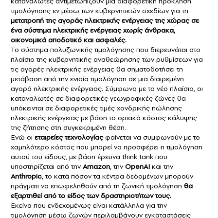
καταναλωτές αντιμετωπίζουν μια διαφορετική πρόκληση
τιμολόγησης εν μέσω των κυβερνητικών σχεδίων για τη
μετατροπή της αγοράς ηλεκτρικής ενέργειας της χώρας σε
ένα σύστημα ηλεκτρικής ενέργειας χωρίς άνθρακα,
οικονομικά αποδοτικό και ασφαλές.
Το σύστημα πολυζωνικής τιμολόγησης που διερευνάται στο
πλαίσιο της κυβερνητικής αναθεώρησης των ρυθμίσεων για
τις αγορές ηλεκτρικής ενέργειας θα σηματοδοτήσει τη
μετάβαση από την ενιαία τιμολόγηση σε μια διαιρεμένη
αγορά ηλεκτρικής ενέργειας. Σύμφωνα με το νέο πλαίσιο, οι
καταναλωτές σε διαφορετικές γεωγραφικές ζώνες θα
υπόκεινται σε διαφορετικές τιμές χονδρικής πώλησης
ηλεκτρικής ενέργειας με βάση το οριακό κόστος κάλυψης
της ζήτησης στη συγκεκριμένη θέση.
Ενώ οι
εταιρείες τεχνολογίας
φαίνεται να συμφωνούν με το
χαμηλότερο κόστος που μπορεί να προσφέρει η τιμολόγηση
αυτού του είδους, με βάση έρευνα think tank που
υποστηρίζεται από την
Amazon
, την
OpenAI
και την
Anthropic
, το κατά πόσον τα κέντρα δεδομένων μπορούν
πράγματι να επωφεληθούν από τη ζωνική τιμολόγηση
θα
εξαρτηθεί από το είδος των δραστηριοτήτων τους.
Εκείνα που ενδεχομένως είναι κατάλληλα για την
τιμολόγηση μέσω ζωνών περιλαμβάνουν εγκαταστάσεις