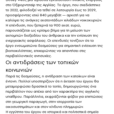
στο Όξφορντσαϊρ της Αγγλίας. Το έργο, που σχεδιάστηκε
το 2022, φιλοδοξεί να τεθεί σε λειτουργία έως το 2029,
προσφέροντας ισχύ 840 μεγαβάτ — αρκετή για να
καλύψει τις ανάγκες εκατοντάδων χιλιάδων νοικοκυριών.
Η επένδυση, που ξεπερνά τα 900 εκατ. ευρώ,
παρουσιάζεται ως κρίσιμο βήμα για τη μείωση των
εκπομπών διοξειδίου του άνθρακα και την ενίσχυση της
ενεργειακής ασφάλειας. Οι επενδυτές τονίζουν ότι το
έργο ενσωματώνει δεσμεύσεις για σημαντική ενίσχυση της
βιοποικιλότητας, επιχειρώντας να απαντήσει στις
περιβαλλοντικές ανησυχίες.
Οι αντιδράσεις των τοπικών
κοινωνιών
Παρά τις δεσμεύσεις, η αντίδραση των κατοίκων είναι
έντονη. Πολλοί υποστηρίζουν ότι η έκταση του έργου θα
μεταμορφώσει δραστικά το τοπίο, δημιουργώντας ένα
περιβάλλον που απέχει από τον χαρακτήρα της αγγλικής
υπαίθρου. Παράλληλα, εκφράζονται φόβοι για επιπτώσεις
στη γεωργική παραγωγή, στην ισορροπία των
οικοσυστημάτων και στον κίνδυνο πλημμυρών.
Η εγγύτητα του έργου σε ιστορικά και πολιτιστικά σημεία