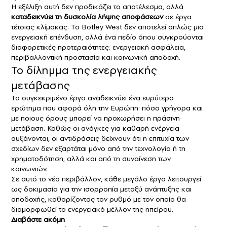
Η εξέλιξη αυτή δεν προδικάζει το αποτέλεσμα, αλλά
καταδεικνύει τη δυσκολία λήψης αποφάσεων
σε έργα
τέτοιας κλίμακας. Το Botley West δεν αποτελεί απλώς μια
ενεργειακή επένδυση, αλλά ένα πεδίο όπου συγκρούονται
διαφορετικές προτεραιότητες: ενεργειακή ασφάλεια,
περιβαλλοντική προστασία και κοινωνική αποδοχή.
Το δίλημμα της ενεργειακής
μετάβασης
Το συγκεκριμένο έργο αναδεικνύει ένα ευρύτερο
ερώτημα που αφορά όλη την Ευρώπη: πόσο γρήγορα και
με ποιους όρους μπορεί να προχωρήσει η πράσινη
μετάβαση. Καθώς οι ανάγκες για καθαρή ενέργεια
αυξάνονται, οι αντιδράσεις δείχνουν ότι η επιτυχία των
σχεδίων δεν εξαρτάται μόνο από την τεχνολογία ή τη
χρηματοδότηση, αλλά και από τη συναίνεση των
κοινωνιών.
Σε αυτό το νέο περιβάλλον, κάθε μεγάλο έργο λειτουργεί
ως δοκιμασία για την ισορροπία μεταξύ ανάπτυξης και
αποδοχής, καθορίζοντας τον ρυθμό με τον οποίο θα
διαμορφωθεί το ενεργειακό μέλλον της ηπείρου.
Διαβάστε ακόμη