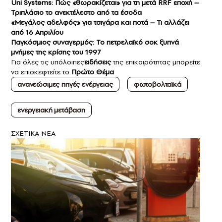
Uni Systems: Πώς «θωρακίζεται» για τη μετά RRF εποχή –
Τριπλάσιο το ανεκτέλεστο από τα έσοδα
«Μεγάλος αδελφός» για τσιγάρα και ποτά – Τι αλλάζει
από 16 Απριλίου
Παγκόσμιος συναγερμός: Το πετρελαϊκό σοκ ξυπνά
μνήμες της κρίσης του 1997
Για όλες τις υπόλοιπες
ειδήσεις
της επικαιρότητας μπορείτε
να επισκεφτείτε το
Πρώτο Θέμα
ανανεώσιμες πηγές ενέργειας
φωτοβολταϊκά
ενεργειακή μετάβαση
ΣXETIKA NEA