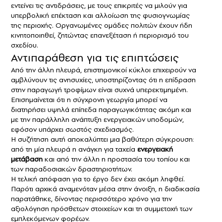
εντείνει τις αντιδράσεις, με τους επικριτές να μιλούν για
υπερβολική επέκταση και αλλοίωση της φυσιογνωμίας
της περιοχής. Οργανωμένες ομάδες πολιτών έχουν ήδη
κινητοποιηθεί, ζητώντας επανεξέταση ή περιορισμό του
σχεδίου.
Αντιπαράθεση για τις επιπτώσεις
Από την άλλη πλευρά, επιστημονικοί κύκλοι επιχειρούν να
αμβλύνουν τις ανησυχίες, υποστηρίζοντας ότι η επίδραση
στην παραγωγή τροφίμων είναι συχνά υπερεκτιμημένη.
Επισημαίνεται ότι η σύγχρονη γεωργία μπορεί να
διατηρήσει υψηλά επίπεδα παραγωγικότητας ακόμη και
με την παράλληλη ανάπτυξη ενεργειακών υποδομών,
εφόσον υπάρχει σωστός σχεδιασμός.
Η συζήτηση αυτή αποκαλύπτει μια βαθύτερη σύγκρουση:
από τη μία πλευρά η ανάγκη για ταχεία
ενεργειακή
μετάβαση
και από την άλλη η προστασία του τοπίου και
των παραδοσιακών δραστηριοτήτων.
Η τελική απόφαση για το έργο δεν έχει ακόμη ληφθεί.
Παρότι αρχικά αναμενόταν μέσα στην άνοιξη, η διαδικασία
παρατάθηκε, δίνοντας περισσότερο χρόνο για την
αξιολόγηση πρόσθετων στοιχείων και τη συμμετοχή των
εμπλεκόμενων φορέων.