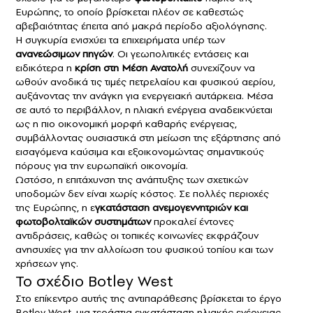
Ευρώπης, το οποίο βρίσκεται πλέον σε καθεστώς
αβεβαιότητας έπειτα από μακρά περίοδο αξιολόγησης.
Η συγκυρία ενισχύει τα επιχειρήματα υπέρ των
ανανεώσιμων πηγών
. Οι γεωπολιτικές εντάσεις και
ειδικότερα η
κρίση στη Μέση Ανατολή
συνεχίζουν να
ωθούν ανοδικά τις τιμές πετρελαίου και φυσικού αερίου,
αυξάνοντας την ανάγκη για ενεργειακή αυτάρκεια. Μέσα
σε αυτό το περιβάλλον, η ηλιακή ενέργεια αναδεικνύεται
ως η πιο οικονομική μορφή καθαρής ενέργειας,
συμβάλλοντας ουσιαστικά στη μείωση της εξάρτησης από
εισαγόμενα καύσιμα και εξοικονομώντας σημαντικούς
πόρους για την ευρωπαϊκή οικονομία.
Ωστόσο, η επιτάχυνση της ανάπτυξης των σχετικών
υποδομών δεν είναι χωρίς κόστος. Σε πολλές περιοχές
της Ευρώπης, η ε
γκατάσταση ανεμογεννητριών και
φωτοβολταϊκών συστημάτων
προκαλεί έντονες
αντιδράσεις, καθώς οι τοπικές κοινωνίες εκφράζουν
ανησυχίες για την αλλοίωση του φυσικού τοπίου και των
χρήσεων γης.
Το σχέδιο Botley West
Στο επίκεντρο αυτής της αντιπαράθεσης βρίσκεται το έργο
Botley West, μια τεράστια εγκατάσταση ηλιακής ενέργειας