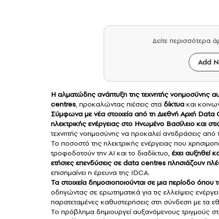
Δείτε περισσότερα 
Add N
Η αλματώδης ανάπτυξη της τεχνητής νοημοσύνης α
centres
, προκαλώντας πιέσεις στα
δίκτυα
και κοινω
Σύμφωνα με νέα στοιχεία από τη Διεθνή Αρχή Data 
ηλεκτρικής ενέργειας στο Ηνωμένο Βασίλειο και στι
τεχνητής νοημοσύνης να προκαλεί αντιδράσεις από τ
Το ποσοστό της ηλεκτρικής ενέργειας που χρησιμοπο
τροφοδοτούν την AI και το διαδίκτυο,
έχει αυξηθεί κ
ετήσιες επενδύσεις σε data centres πλησιάζουν πλέ
επισημαίνει η έρευνα της IDCA.
Τα στοιχεία δημοσιοποιούνται σε μια περίοδο όπου
οδηγώντας σε ερωτηματικά για τις ελλείψεις ενέργει
παρατεταμένες καθυστερήσεις στη σύνδεση με τα εθ
Το πρόβλημα δημιουργεί αυξανόμενους τριγμούς στι