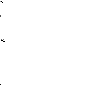
ες
α
ες,
ν