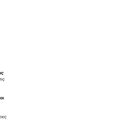
ης
της
οι
ρες