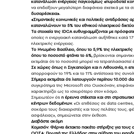
κατανάλωση ενέργειας παγκοσμίως «πυροδοτεί κοινω
να επιδείξουν μεγαλύτερη διαφάνεια σχετικά με τα σ
δυσαρέσκεια».
«Σημαντικές κοινωνικές και πολιτικές αντιδράσεις 
καταναλώνουν το 5% του εθνικού ηλεκτρικού δικτύο
Τα στοιχεία της IDCA ευθυγραμμίζονται με πρόσφατ
οποίες η ενεργειακή κατανάλωση αυξήθηκε κατά 17
ηλεκτρικής ενέργειας.
Το Ηνωμένο Βασίλειο, όπου το 5,9% της ηλεκτρικής
όπου το ποσοστό φτάνει το 6%,
βρίσκονται σημαντικ
εκτιμάται ότι το ποσοστό μπορεί να τετραπλασιαστεί
Σε χώρες όπως η Σιγκαπούρη και η Λιθουανία, η επ
απορροφούν το 19% και το 11% αντίστοιχα της συνολ
Σήμερα εκτιμάται ότι λειτουργούν περίπου 10.000 d
συγκρότημα της Microsoft στο Ουισκόνσιν, επιφάνει
χαρακτηρίζει ως το ισχυρότερο στον κόσμο.
Σημειωτέον ότι
η έρευνα στέκεται και στη στρατιωτι
κέντρων δεδομένων.
«Οι επιθέσεις σε data centres
σοκάρει τους διαχειριστές και τους πελάτες τους, 
ασφάλειας», σημειώνεται στην έκθεση.
Διαβάστε ακόμη
Κομισιόν: Φέρνει έκτακτο πακέτο στήριξης για τους 
ΟΟΣΑ: Πρωτιά της Ελλάδας στην αύξηση του εισοδήμ