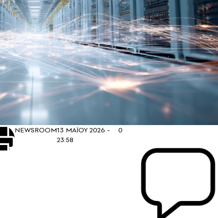
NEWSROOM
13 ΜΑΪΟΥ 2026 -
0
23:58