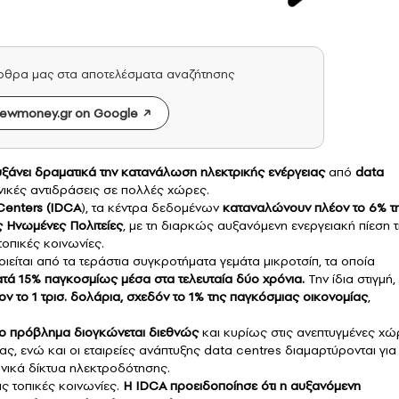
άρθρα μας στα αποτελέσματα αναζήτησης
ewmoney.gr on Google
υξάνει δραματικά την κατανάλωση
ηλεκτρικής ενέργειας
από
data
νικές αντιδράσεις σε πολλές χώρες.
Centers (IDCA
), τα κέντρα δεδομένων
καταναλώνουν πλέον το 6% τ
ς Ηνωμένες Πολιτείες
, με τη διαρκώς αυξανόμενη ενεργειακή πίεση 
οπικές κοινωνίες.
ιείται από τα τεράστια συγκροτήματα γεμάτα μικροτσίπ, τα οποία
ατά 15% παγκοσμίως μέσα στα τελευταία δύο χρόνια.
Την ίδια στιγμή,
ον το 1 τρισ. δολάρια, σχεδόν το 1% της παγκόσμιας οικονομίας
,
 το πρόβλημα διογκώνεται διεθνώς
και κυρίως στις ανεπτυγμένες χώ
ας, ενώ και οι εταιρείες ανάπτυξης data centres διαμαρτύρονται για
νικά δίκτυα ηλεκτροδότησης.
ς τοπικές κοινωνίες.
Η IDCA προειδοποίησε ότι η αυξανόμενη