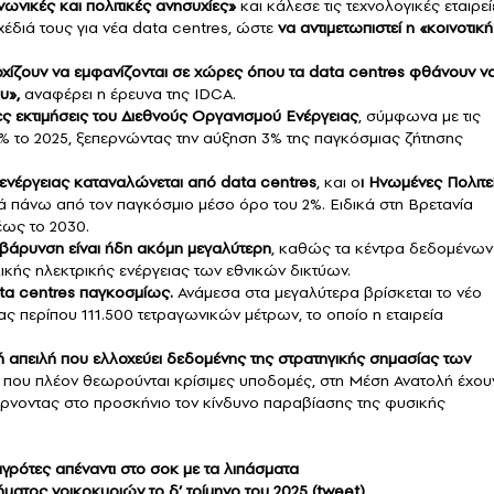
νικές και πολιτικές ανησυχίες»
και κάλεσε τις τεχνολογικές εταιρεί
χέδιά τους για νέα data centres, ώστε
να αντιμετωπιστεί η «κοινοτική
αρχίζουν να εμφανίζονται σε χώρες όπου τα data centres φθάνουν ν
υ»,
αναφέρει η έρευνα της IDCA.
ες εκτιμήσεις του Διεθνούς Οργανισμού Ενέργειας
, σύμφωνα με τις
% το 2025, ξεπερνώντας την αύξηση 3% της παγκόσμιας ζήτησης
 ενέργειας καταναλώνεται από data centres
, και ο
ι Ηνωμένες Πολιτεί
ά πάνω από τον παγκόσμιο μέσο όρο του 2%. Ειδικά στη Βρετανία
 έως το 2030.
ιβάρυνση είναι ήδη ακόμη μεγαλύτερη
, καθώς τα κέντρα δεδομένων
ικής ηλεκτρικής ενέργειας των εθνικών δικτύων.
ata centres παγκοσμίως.
Ανάμεσα στα μεγαλύτερα βρίσκεται το νέο
ας περίπου 111.500 τετραγωνικών μέτρων, το οποίο η εταιρεία
κή απειλή που ελλοχεύει δεδομένης της στρατηγικής σημασίας των
, που πλέον θεωρούνται κρίσιμες υποδομές, στη Μέση Ανατολή έχου
φέρνοντας στο προσκήνιο τον κίνδυνο παραβίασης της φυσικής
αγρότες απέναντι στο σοκ με τα λιπάσματα
ατος νοικοκυριών το δ’ τρίμηνο του 2025 (tweet)