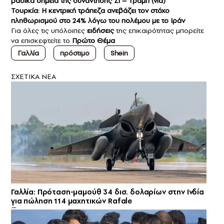
βασικά σημεία της συνάντησης Σι – Τραμπ (vid)
Τουρκία: Η κεντρική τράπεζα ανεβάζει τον στόχο
πληθωρισμού στο 24% λόγω του πολέμου με το Ιράν
Για όλες τις υπόλοιπες
ειδήσεις
της επικαιρότητας μπορείτε
να επισκεφτείτε το
Πρώτο Θέμα
Γαλλία
πρόστιμο
Shein
ΣXETIKA NEA
Γαλλία: Πρόταση-μαμούθ 34 δισ. δολαρίων στην Ινδία
για πώληση 114 μαχητικών Rafale