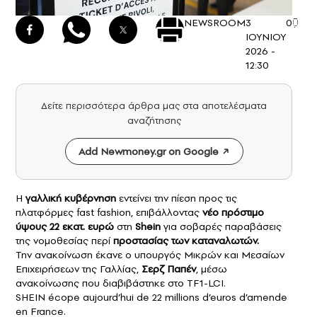
NEWSROOM
3
0
ΙΟΥΝΙΟΥ
2026 -
12:30
Δείτε περισσότερα άρθρα μας στα αποτελέσματα
αναζήτησης
Add Newmoney.gr on Google
Η
γαλλική κυβέρνηση
εντείνει την πίεση προς τις
πλατφόρμες fast fashion, επιβάλλοντας
νέο πρόστιμο
ύψους 22 εκατ. ευρώ
στη
Shein
για σοβαρές παραβάσεις
της νομοθεσίας περί
προστασίας των καταναλωτών.
Την ανακοίνωση έκανε ο υπουργός Μικρών και Μεσαίων
Επιχειρήσεων της Γαλλίας,
Σερζ Παπέν
, μέσω
ανακοίνωσης που διαβιβάστηκε στο TF1-LCI.
SHEIN écope aujourd’hui de 22 millions d’euros d’amende
en France.