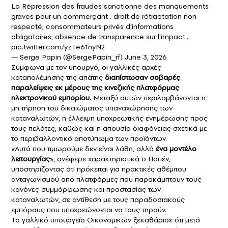
La Répression des fraudes sanctionne des manquements
graves pour un commerçant : droit de rétractation non
respecté, consommateurs privés d’informations
obligatoires, absence de transparence sur l’impact…
pic.twitter.com/yzTe61nyN2
— Serge Papin (@SergePapin_rf)
June 3, 2026
Σύμφωνα με τον υπουργό, οι γαλλικές αρχές
καταπολέμησης της απάτης
διαπίστωσαν σοβαρές
παραλείψεις εκ μέρους της κινεζικής πλατφόρμας
ηλεκτρονικού εμπορίου.
Μεταξύ αυτών περιλαμβάνονται η
μη τήρηση του δικαιώματος υπαναχώρησης των
καταναλωτών, η έλλειψη υποχρεωτικής ενημέρωσης προς
τους πελάτες, καθώς και η απουσία διαφάνειας σχετικά με
το περιβαλλοντικό αποτύπωμα των προϊόντων.
«Αυτό που τιμωρούμε δεν είναι λάθη, αλλά
ένα μοντέλο
λειτουργίας
», ανέφερε χαρακτηριστικά ο Παπέν,
υποστηρίζοντας ότι πρόκειται για πρακτικές αθέμιτου
ανταγωνισμού από πλατφόρμες που παρακάμπτουν τους
κανόνες συμμόρφωσης και προστασίας των
καταναλωτών, σε αντίθεση με τους παραδοσιακούς
εμπόρους που υποχρεώνονται να τους τηρούν.
Το γαλλικό υπουργείο Οικονομικών ξεκαθάρισε ότι μετά