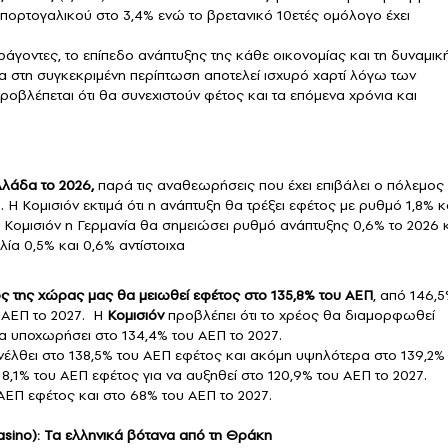
υ πορτογαλικού στο 3,4% ενώ το βρετανικό 10ετές ομόλογο έχει
ράγοντες, το επίπεδο ανάπτυξης της κάθε οικονομίας και τη δυναμικ
ία στη συγκεκριμένη περίπτωση αποτελεί ισχυρό χαρτί λόγω των
λέπεται ότι θα συνεχιστούν φέτος και τα επόμενα χρόνια και
λάδα το 2026,
παρά τις αναθεωρήσεις που έχει επιβάλει ο πόλεμος
. Η Κομισιόν εκτιμά ότι η ανάπτυξη θα τρέξει εφέτος με ρυθμό 1,8% κ
 Κομισιόν η Γερμανία θα σημειώσει ρυθμό ανάπτυξης 0,6% το 2026 
αλία 0,5% και 0,6% αντίστοιχα
ς της χώρας μας θα μειωθεί εφέτος στο 135,8% του ΑΕΠ
, από 146,
υ ΑΕΠ το 2027. Η
Κομισιόν
προβλέπει ότι το χρέος θα διαμορφωθεί
να υποχωρήσει στο 134,4% του ΑΕΠ το 2027.
ανέλθει στο 138,5% του ΑΕΠ εφέτος και ακόμη υψηλότερα στο 139,2%
18,1% του ΑΕΠ εφέτος για να αυξηθεί στο 120,9% του ΑΕΠ το 2027.
ΑΕΠ εφέτος και στο 68% του ΑΕΠ το 2027.
sino): Τα ελληνικά βότανα από τη Θράκη