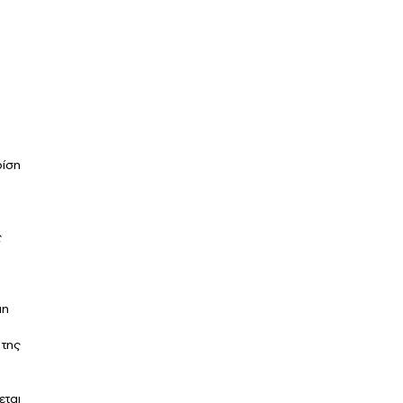
ρίση
ς
μη
 της
εται