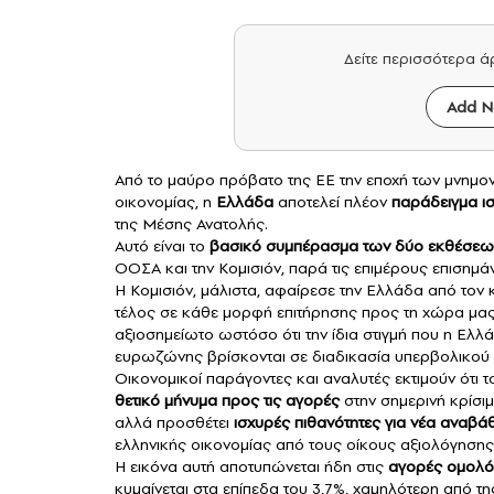
Δείτε περισσότερα 
Add N
Από το μαύρο πρόβατο της ΕΕ την εποχή των μνημο
οικονομίας, η
Ελλάδα
αποτελεί πλέον
παράδειγμα
ι
της Μέσης Ανατολής.
Αυτό είναι το
βασικό συμπέρασμα των δύο εκθέσεω
ΟΟΣΑ και την Κομισιόν, παρά τις επιμέρους επισημάν
Η Κομισιόν, μάλιστα, αφαίρεσε την Ελλάδα από το
τέλος σε κάθε μορφή επιτήρησης προς τη χώρα μας κ
αξιοσημείωτο ωστόσο ότι την ίδια στιγμή που η Ελλά
ευρωζώνης βρίσκονται σε διαδικασία υπερβολικού 
Οικονομικοί παράγοντες και αναλυτές εκτιμούν ότι τ
θετικό μήνυμα προς τις αγορές
στην σημερινή κρίσι
αλλά προσθέτει
ισχυρές πιθανότητες για νέα αναβάθ
ελληνικής οικονομίας από τους οίκους αξιολόγηση
Η εικόνα αυτή αποτυπώνεται ήδη στις
αγορές ομολ
κυμαίνεται στα επίπεδα του 3,7%, χαμηλότερη από τ