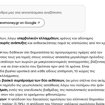
άρθρα μας στα αποτελέσματα αναζήτησης
ewmoney.gr on Google
νίων, λόγω
υπερβολικών ελλειμμάτων,
χρέους και αδύναμης
σχυρής ανάπτυξης
και ανθεκτικότητας παρά τις επιπτώσεις από την κ
ν
που δόθηκαν στη δημοσιότητα τις προηγούμενες ημέρες από τον
σεις τους για τομείς στους οποίους απαιτείται μεγαλύτερη πρόοδος.
ν κατάλογο των χωρών με μακροοικονομικές ανισορροπίες, βάζοντα
αι σε έναν κύκλο που ξεκίνησε πριν από 16 χρόνια. Είναι
δα βγαίνει οριστικά από κάθε είδους επιτήρηση, 10 χώρες της
ελλείμματος.
ο
βασικό συμπέρασμα των δύο εκθέσεων,
όχι μόνο στέλνει ένα ακό
μη περίοδο της γεωπολιτικής αστάθειας λόγω του πολέμου στο Ιράν
μιση,
εντός της επενδυτικής βαθμίδας, της πιστοληπτικής ικανότητας
ς στον νέο γύρο το ερχόμενου φθινοπώρου.
όγων
: Η απόδοση του δεκαετούς ομολόγου του ελληνικού δημοσίου
ης Ιταλίας (3,78%). Η απόδοση του 10ετούς γαλλικού ομολόγου βρίσκ