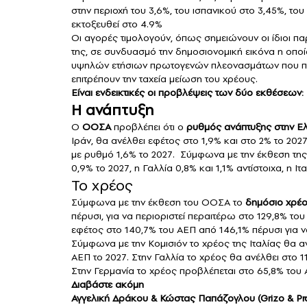
στην περιοχή του 3,6%, του ισπανικού στο 3,45%, το
εκτοξευθεί στο 4.9%
Οι αγορές τιμολογούν, όπως σημειώνουν οι ίδιοι πα
της, σε συνδυασμό την δημοσιονομική εικόνα η οπο
υψηλών ετήσιων πρωτογενών πλεονασμάτων που προβ
επιτρέπουν την ταχεία μείωση του χρέους.
Είναι ενδεικτικές οι προβλέψεις των δύο εκθέσεων:
Η ανάπτυξη
Ο
ΟΟΣΑ
προβλέπει ότι ο
ρυθμός ανάπτυξης στην Ελ
Ιράν, θα ανέλθει εφέτος στο 1,9% και στο 2% το 2027
με ρυθμό 1,6% το 2027. Σύμφωνα με την έκθεση της
0,9% το 2027, η Γαλλία 0,8% και 1,1% αντίστοιχα, η Ιτ
Το χρέος
Σύμφωνα με την έκθεση του ΟΟΣΑ το
δημόσιο χρέο
πέρυσι, για να περιοριστεί περαιτέρω στο 129,8% το
εφέτος στο 140,7% του ΑΕΠ από 146,1% πέρυσι για 
Σύμφωνα με την Κομισιόν το χρέος της Ιταλίας θα 
ΑΕΠ το 2027. Στην Γαλλία το χρέος θα ανέλθει στο 1
Στην Γερμανία το χρέος προβλέπεται στο 65,8% του 
Διαβάστε ακόμη
Αγγελική Δράκου & Κώστας Παπάζογλου (Grizo & Pra