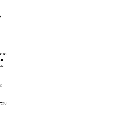
ή
 στο
αι
και
5%
 του