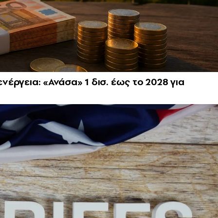
ενέργεια: «Ανάσα» 1 δισ. έως το 2028 για