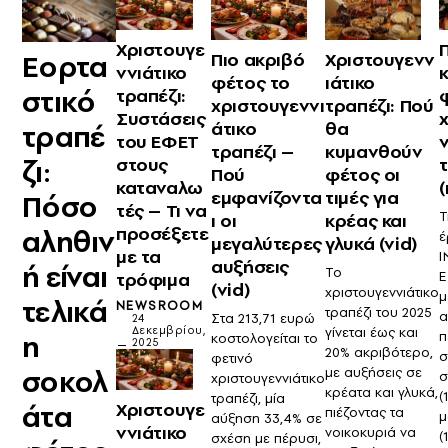
Χριστουγε
Πιο ακριβό
Χριστουγενν
Εορτα
ννιάτικο
φέτος το
ιάτικο
στικό
τραπέζι:
χριστουγεννι
τραπέζι: Πού
Συστάσεις
άτικο
θα
τραπέ
του ΕΦΕΤ
τραπέζι –
κυμανθούν
στους
ζι:
Πού
φέτος οι
καταναλω
(
εμφανίζοντα
τιμές για
Πόσο
τές – Τι να
Τ
ι οι
κρέας και
προσέξετε
αληθιν
έ
μεγαλύτερες
γλυκά (vid)
με τα
Ι
αυξήσεις
ή είναι
Το
τρόφιμα
Ε
(vid)
χριστουγεννιάτικο
μ
τελικά
NEWSROOM
τραπέζι του 2025
α
Στα 213,71 ευρώ
24
Δεκεμβρίου,
γίνεται έως και
π
η
κοστολογείται το
2025
20% ακριβότερο,
σ
φετινό
σοκολ
με αυξήσεις σε
σ
χριστουγεννιάτικο
κρέατα και γλυκά,
(
τραπέζι, μία
άτα
Χριστουγε
πιέζοντας τα
μ
αύξηση 33,4% σε
ννιάτικο
νοικοκυριά να
(
σχέση με πέρυσι,