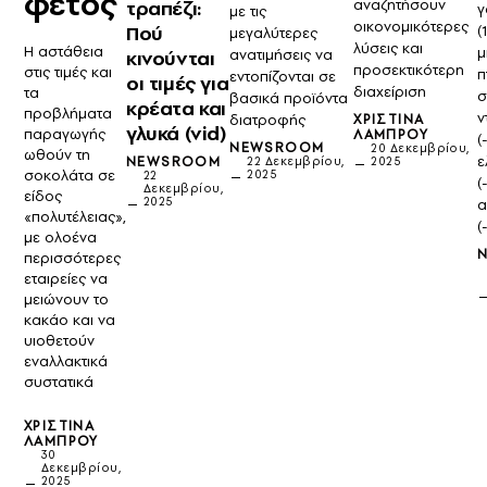
φέτος
αναζητήσουν
τραπέζι:
γ
με τις
οικονομικότερες
Πού
(
μεγαλύτερες
λύσεις και
Η αστάθεια
μ
ανατιμήσεις να
κινούνται
προσεκτικότερη
στις τιμές και
π
εντοπίζονται σε
οι τιμές για
διαχείριση
τα
σ
βασικά προϊόντα
κρέατα και
προβλήματα
ν
διατροφής
ΧΡΙΣΤΊΝΑ
γλυκά (vid)
παραγωγής
ΛΆΜΠΡΟΥ
(
NEWSROOM
20 Δεκεμβρίου,
ωθούν τη
ε
NEWSROOM
22 Δεκεμβρίου,
2025
σοκολάτα σε
2025
22
(
Δεκεμβρίου,
είδος
2025
α
«πολυτέλειας»,
(
με ολοένα
περισσότερες
εταιρείες να
μειώνουν το
κακάο και να
υιοθετούν
εναλλακτικά
συστατικά
ΧΡΙΣΤΊΝΑ
ΛΆΜΠΡΟΥ
30
Δεκεμβρίου,
2025