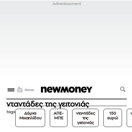
νταντάδες της γειτονιάς
tags
Δόμνα
ΑΠΕ-
νταντάδες
150
Μιχαηλίδου
ΜΠΕ
της
ευρώ
γειτονιάς