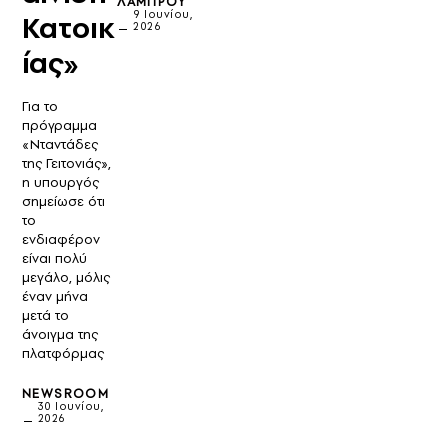
ΛΆΜΠΡΟΥ
9 Ιουνίου,
Κατοικ
2026
ίας»
Για το
πρόγραμμα
«Νταντάδες
της Γειτονιάς»,
η υπουργός
σημείωσε ότι
το
ενδιαφέρον
είναι πολύ
μεγάλο, μόλις
έναν μήνα
μετά το
άνοιγμα της
πλατφόρμας
NEWSROOM
30 Ιουνίου,
2026