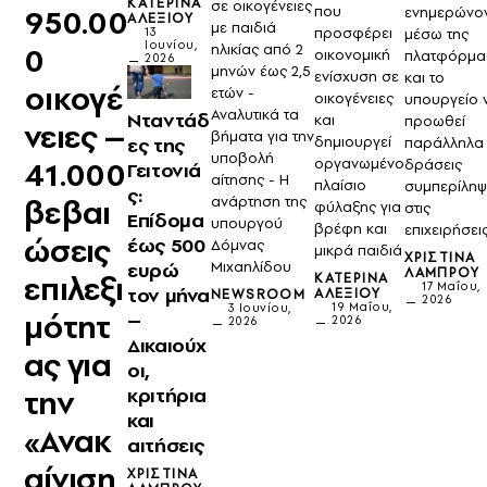
ΚΑΤΕΡΊΝΑ
σε οικογένειες
που
950.00
ενημερώνον
ΑΛΕΞΊΟΥ
με παιδιά
προσφέρει
13
μέσω της
Ιουνίου,
0
ηλικίας από 2
οικονομική
πλατφόρμα
2026
μηνών έως 2,5
ενίσχυση σε
και το
οικογέ
ετών -
οικογένειες
υπουργείο 
Αναλυτικά τα
Νταντάδ
και
προωθεί
νειες –
βήματα για την
ες της
δημιουργεί
παράλληλα
υποβολή
οργανωμένο
41.000
δράσεις
Γειτονιά
αίτησης - Η
πλαίσιο
συμπερίλη
ς:
βεβαι
ανάρτηση της
φύλαξης για
στις
Επίδομα
υπουργού
βρέφη και
επιχειρήσει
ώσεις
έως 500
Δόμνας
μικρά παιδιά
ΧΡΙΣΤΊΝΑ
ευρώ
Μιχαηλίδου
ΛΆΜΠΡΟΥ
επιλεξι
ΚΑΤΕΡΊΝΑ
17 Μαΐου,
τον μήνα
ΑΛΕΞΊΟΥ
NEWSROOM
2026
19 Μαΐου,
3 Ιουνίου,
μότητ
–
2026
2026
Δικαιούχ
ας για
οι,
κριτήρια
την
και
«Ανακ
αιτήσεις
αίνιση
ΧΡΙΣΤΊΝΑ