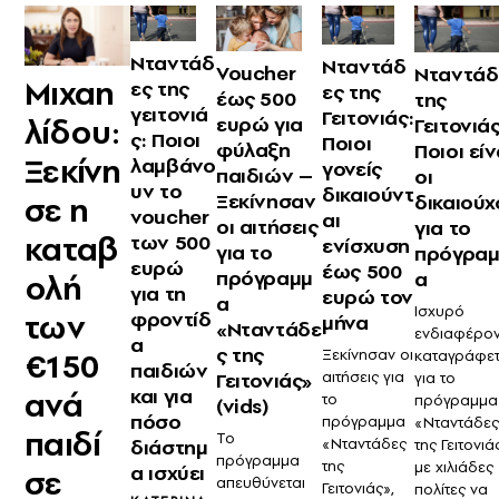
Νταντάδ
Νταντάδ
Voucher
Νταντάδ
Μιχαη
ες της
ες της
έως 500
της
γειτονιά
Γειτονιάς:
λίδου:
ευρώ για
Γειτονιάς
ς: Ποιοι
Ποιοι
φύλαξη
Ποιοι είν
Ξεκίνη
λαμβάνο
γονείς
παιδιών –
οι
υν το
δικαιούντ
Ξεκίνησαν
σε η
δικαιούχ
voucher
αι
οι αιτήσεις
για το
καταβ
των 500
ενίσχυση
για το
πρόγρα
ευρώ
έως 500
πρόγραμμ
α
ολή
για τη
ευρώ τον
α
Ισχυρό
φροντίδ
των
μήνα
«Νταντάδε
ενδιαφέρο
α
ς της
Ξεκίνησαν οι
€150
καταγράφετ
παιδιών
αιτήσεις για
Γειτονιάς»
για το
και για
ανά
το
πρόγραμμα
(vids)
πόσο
πρόγραμμα
«Νταντάδε
παιδί
Το
διάστημ
«Νταντάδες
της Γειτονιά
πρόγραμμα
της
με χιλιάδες
α ισχύει
σε
απευθύνεται
Γειτονιάς»,
πολίτες να