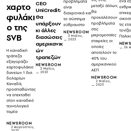
ένα εξ
προβλήματα
CEO
χαρτο
μεταξύ άλλων,
εχθρι
είναι
UniCredit:
θα
επιχει
διαχρονικά και
φυλάκι
Θα
προκαλέσουν
οικοσ
το σύστημα
υπάρξουν
προβλήματα
ο της
τις ετ
εύθραυστο
στις
κι άλλες
τονίζ
NEWSROOM
SVB
μικρομεσαίες
Παλιχ
διασώσεις
3 Μαΐου,
2023
εταιρείες οι
αμερικανικ
NEW
οποίες
26 Α
ών
Η καναδική
αποτελούν το
τράπεζα
τραπεζών
40% του
εξαγοράζει
αμερικανικού
NEWSROOM
χαρτοφυλάκιο
3 Μαΐου,
ΑΕΠ
δανείων 1 δισ.
2023
NEWSROOM
δολαρίων
2 Μαΐου,
Καναδά,
2023
προσπαθώντας
να επεκταθεί
στον καναδικό
τεχνολογικό
τομέα
NEWSROOM
2 Αυγούστου,
2023