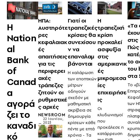
ΗΠΑ:
Γιατί οι
Η
Η
«Τα 
Αυστηρότε
τραπεζικές
τραπεζική
έχου
ρες
κρίσεις θα
κρίση
Nation
στις
κεφαλαιακ
συνεχίσου
προκαλεί
al
Πώς
ές
ν να
ασφυξία
κατ
απαιτήσεις
επαναλαμ
στις
Bank
το 
για τις
βάνονται
αμερικανικ
of
του 
περιφερει
ές
Η χαλάρωση
στα 
ακές
μικρομεσα
Canad
των εποπτικών
τράπεζες
ίες
Το «β
μέτρων
a
Επιτρ
ζητούν οι
οδηγούν
επιχειρήσε
Κεφαλ
σχεδόν με
ρυθμιστικέ
ις
αγορά
των Η
μαθηματική
ς αρχές
Οι
στραφ
ακρίβεια σε
ζει το
κλυδωνισμοί
NEWSROOM
πλατφ
δημιουργία
22 Ιουνίου,
που
καναδι
συναλ
κρίσεων κάθε
2023
προκάλεσε η
κρυπτ
πέντε με επτά
κό
κατάρρευση
δημιο
χρόνια - Τα
της SVB,