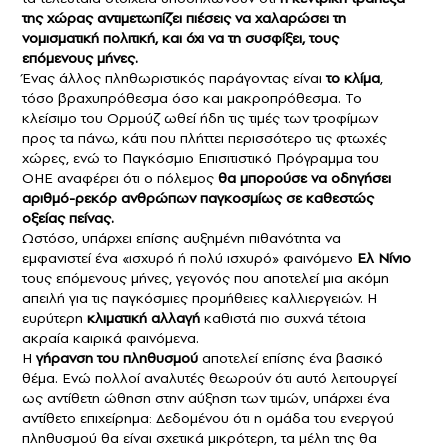
της χώρας αντιμετωπίζει πιέσεις να χαλαρώσει τη
νομισματική πολιτική, και όχι να τη συσφίξει, τους
επόμενους μήνες.
Ένας άλλος πληθωριστικός παράγοντας είναι
το κλίμα
,
τόσο βραχυπρόθεσμα όσο και μακροπρόθεσμα. Το
κλείσιμο του Ορμούζ ωθεί ήδη τις τιμές των τροφίμων
προς τα πάνω, κάτι που πλήττει περισσότερο τις φτωχές
χώρες, ενώ το Παγκόσμιο Επισιτιστικό Πρόγραμμα του
ΟΗΕ αναφέρει ότι ο πόλεμος
θα μπορούσε να οδηγήσει
αριθμό-ρεκόρ ανθρώπων παγκοσμίως σε καθεστώς
οξείας πείνας.
Ωστόσο, υπάρχει επίσης αυξημένη πιθανότητα να
εμφανιστεί ένα «ισχυρό ή πολύ ισχυρό» φαινόμενο
Ελ Νίνιο
τους επόμενους μήνες, γεγονός που αποτελεί μια ακόμη
απειλή για τις παγκόσμιες προμήθειες καλλιεργειών. Η
ευρύτερη
κλιματική αλλαγή
καθιστά πιο συχνά τέτοια
ακραία καιρικά φαινόμενα.
Η
γήρανση του πληθυσμού
αποτελεί επίσης ένα βασικό
θέμα. Ενώ πολλοί αναλυτές θεωρούν ότι αυτό λειτουργεί
ως αντίθετη ώθηση στην αύξηση των τιμών, υπάρχει ένα
αντίθετο επιχείρημα: Δεδομένου ότι η ομάδα του ενεργού
πληθυσμού θα είναι σχετικά μικρότερη, τα μέλη της θα