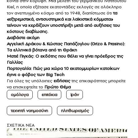
κοντά στην κορυφή. Μια μελέτη του γερμανικού Ινστιτούτου
Kiel, η οποία εξέτασε εκατοντάδες εκλογές σε ολόκληρο
τον ανεπτυγμένο κόσμο από το 1948, διαπίστωσε ότι
τα
«εξτρεμιστικά, αντισυστημικά και λαϊκιστικά κόμματα»
τείνουν να κερδίζουν υποστήριξη μετά από αυξήσεις του
κόστους διαβίωσης
.
Διαβάστε ακόμη
Αγγελική Δράκου & Κώστας Παπάζογλου (Grizo & Prasino):
Τα ελληνικά βότανα από τη Θράκη
Ματιέ Πιγκάς: Ο εκδότης που θέλει να γίνει πρόεδρος της
Γαλλίας
Πορτογαλία: Πώς μια χώρα 10 εκατομμυρίων κατοίκων
έγινε ο φόβος των Big Tech
Για όλες τις υπόλοιπες
ειδήσεις
της επικαιρότητας μπορείτε
να επισκεφτείτε το
Πρώτο Θέμα
ομόλογα
επιτόκια
Ιράν
τεχνητή νοημοσύνη
πληθωρισμός
ΣXETIKA NEA