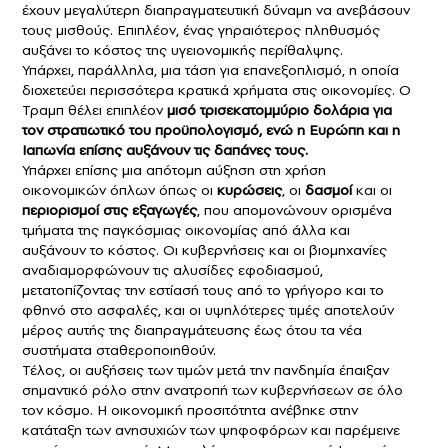
έχουν μεγαλύτερη διαπραγματευτική δύναμη να ανεβάσουν
τους μισθούς. Επιπλέον, ένας γηραιότερος πληθυσμός
αυξάνει το κόστος της υγειονομικής περίθαλψης.
Υπάρχει, παράλληλα, μια τάση για επανεξοπλισμό, η οποία
διοχετεύει περισσότερα κρατικά χρήματα στις οικονομίες. Ο
Τραμπ θέλει επιπλέον
μισό τρισεκατομμύριο δολάρια για
τον στρατιωτικό του προϋπολογισμό, ενώ η Ευρώπη και η
Ιαπωνία επίσης αυξάνουν τις δαπάνες τους.
Υπάρχει επίσης μια απότομη αύξηση στη χρήση
οικονομικών όπλων όπως οι
κυρώσεις
, οι
δασμοί
και οι
περιορισμοί στις εξαγωγές
, που απομονώνουν ορισμένα
τμήματα της παγκόσμιας οικονομίας από άλλα και
αυξάνουν το κόστος. Οι κυβερνήσεις και οι βιομηχανίες
αναδιαμορφώνουν τις αλυσίδες εφοδιασμού,
μετατοπίζοντας την εστίασή τους από το γρήγορο και το
φθηνό στο ασφαλές, και οι υψηλότερες τιμές αποτελούν
μέρος αυτής της διαπραγμάτευσης έως ότου τα νέα
συστήματα σταθεροποιηθούν.
Τέλος, οι αυξήσεις των τιμών μετά την πανδημία έπαιξαν
σημαντικό ρόλο στην ανατροπή των κυβερνήσεων σε όλο
τον κόσμο. Η οικονομική προσιτότητα ανέβηκε στην
κατάταξη των ανησυχιών των ψηφοφόρων και παρέμεινε