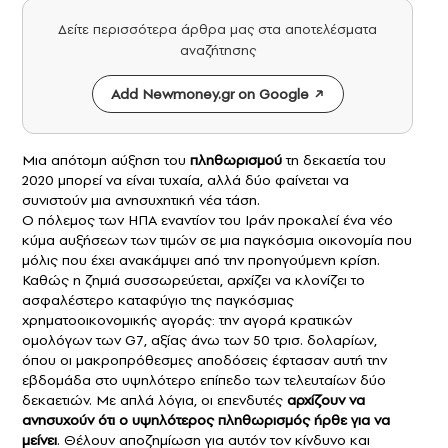
Δείτε περισσότερα άρθρα μας στα αποτελέσματα
αναζήτησης
Add Newmoney.gr on Google
Μια απότομη αύξηση του
πληθωρισμού
τη δεκαετία του
2020 μπορεί να είναι τυχαία, αλλά δύο φαίνεται να
συνιστούν μια ανησυχητική νέα τάση.
Ο πόλεμος των ΗΠΑ εναντίον του Ιράν προκαλεί ένα νέο
κύμα αυξήσεων των τιμών σε μια παγκόσμια οικονομία που
μόλις που έχει ανακάμψει από την προηγούμενη κρίση.
Καθώς η ζημιά συσσωρεύεται, αρχίζει να κλονίζει το
ασφαλέστερο καταφύγιο της παγκόσμιας
χρηματοοικονομικής αγοράς: την αγορά κρατικών
ομολόγων των G7, αξίας άνω των 50 τρισ. δολαρίων,
όπου οι μακροπρόθεσμες αποδόσεις έφτασαν αυτή την
εβδομάδα στο υψηλότερο επίπεδο των τελευταίων δύο
δεκαετιών. Με απλά λόγια, οι επενδυτές
αρχίζουν να
ανησυχούν ότι ο υψηλότερος πληθωρισμός ήρθε για να
μείνει
. Θέλουν αποζημίωση για αυτόν τον κίνδυνο και