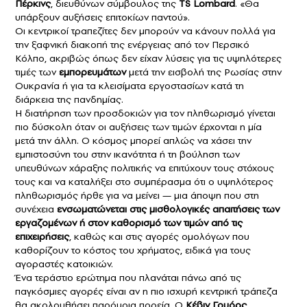
Πέρκινς
, διευθύνων σύμβουλος της
TS Lombard
. «Θα
υπάρξουν αυξήσεις επιτοκίων παντού».
Οι κεντρικοί τραπεζίτες δεν μπορούν να κάνουν πολλά για
την ξαφνική διακοπή της ενέργειας από τον Περσικό
Κόλπο, ακριβώς όπως δεν είχαν λύσεις για τις υψηλότερες
τιμές των
εμπορευμάτων
μετά την εισβολή της Ρωσίας στην
Ουκρανία ή για τα κλεισίματα εργοστασίων κατά τη
διάρκεια της πανδημίας.
Η διατήρηση των προσδοκιών για τον πληθωρισμό γίνεται
πιο δύσκολη όταν οι αυξήσεις των τιμών έρχονται η μία
μετά την άλλη. Ο κόσμος μπορεί απλώς να χάσει την
εμπιστοσύνη του στην ικανότητα ή τη βούληση των
υπευθύνων χάραξης πολιτικής να επιτύχουν τους στόχους
τους και να καταλήξει στο συμπέρασμα ότι ο υψηλότερος
πληθωρισμός ήρθε για να μείνει — μια άποψη που στη
συνέχεια
ενσωματώνεται στις μισθολογικές απαιτήσεις των
εργαζομένων ή στον καθορισμό των τιμών από τις
επιχειρήσεις
, καθώς και στις αγορές ομολόγων που
καθορίζουν το κόστος του χρήματος, ειδικά για τους
αγοραστές κατοικιών.
Ένα τεράστιο ερώτημα που πλανάται πάνω από τις
παγκόσμιες αγορές είναι αν η πιο ισχυρή κεντρική τράπεζα
θα ακολουθήσει παρόμοια πορεία. Ο
Κέβιν Γουόρς