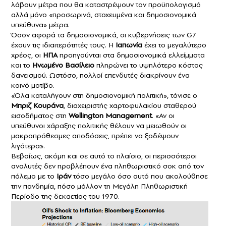
λάβουν μέτρα που θα καταστρέψουν τον προϋπολογισμό
αλλά μόνο «προσωρινά, στοχευμένα και δημοσιονομικά
υπεύθυνα» μέτρα.
Όσον αφορά τα δημοσιονομικά, οι κυβερνήσεις των G7
έχουν τις ιδιαιτερότητές τους. Η
Ιαπωνία
έχει το μεγαλύτερο
χρέος, οι
ΗΠΑ
προηγούνται στα δημοσιονομικά ελλείμματα
και το
Ηνωμένο Βασίλειο
πληρώνει το υψηλότερο κόστος
δανεισμού. Ωστόσο, πολλοί επενδυτές διακρίνουν ένα
κοινό μοτίβο.
«Όλα καταλήγουν στη δημοσιονομική πολιτική», τόνισε ο
Μπριζ Κουράνα
, διαχειριστής χαρτοφυλακίου σταθερού
εισοδήματος στη
Wellington Management
. «Αν οι
υπεύθυνοι χάραξης πολιτικής θέλουν να μειωθούν οι
μακροπρόθεσμες αποδόσεις, πρέπει να ξοδέψουν
λιγότερα».
Βεβαίως, ακόμη και σε αυτό το πλαίσιο, οι περισσότεροι
αναλυτές δεν προβλέπουν ένα πληθωριστικό σοκ από τον
πόλεμο με το
Ιράν
τόσο μεγάλο όσο αυτό που ακολούθησε
την πανδημία, πόσο μάλλον τη Μεγάλη Πληθωριστική
Περίοδο της δεκαετίας του 1970.