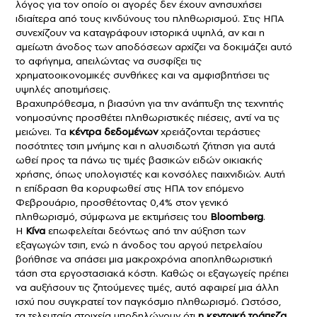
λόγος για τον οποίο οι αγορές δεν έχουν ανησυχήσει
ιδιαίτερα από τους κινδύνους του πληθωρισμού. Στις ΗΠΑ
συνεχίζουν να καταγράφουν ιστορικά υψηλά, αν και η
αμείωτη άνοδος των αποδόσεων αρχίζει να δοκιμάζει αυτό
το αφήγημα, απειλώντας να συσφίξει τις
χρηματοοικονομικές συνθήκες και να αμφισβητήσει τις
υψηλές αποτιμήσεις.
Βραχυπρόθεσμα, η βιασύνη για την ανάπτυξη της τεχνητής
νοημοσύνης προσθέτει πληθωριστικές πιέσεις, αντί να τις
μειώνει. Τα
κέντρα δεδομένων
χρειάζονται τεράστιες
ποσότητες τσιπ μνήμης και η αλυσιδωτή ζήτηση για αυτά
ωθεί προς τα πάνω τις τιμές βασικών ειδών οικιακής
χρήσης, όπως υπολογιστές και κονσόλες παιχνιδιών. Αυτή
η επίδραση θα κορυφωθεί στις ΗΠΑ τον επόμενο
Φεβρουάριο, προσθέτοντας 0,4% στον γενικό
πληθωρισμό, σύμφωνα με εκτιμήσεις του
Bloomberg
.
Η
Κίνα
επωφελείται δεόντως από την αύξηση των
εξαγωγών τσιπ, ενώ η άνοδος του αργού πετρελαίου
βοήθησε να σπάσει μια μακροχρόνια αποπληθωριστική
τάση στα εργοστασιακά κόστη. Καθώς οι εξαγωγείς πρέπει
να αυξήσουν τις ζητούμενες τιμές, αυτό αφαιρεί μια άλλη
ισχύ που συγκρατεί τον παγκόσμιο πληθωρισμό. Ωστόσο,
τα τελευταία στοιχεία υποδηλώνουν ότι
η κεντρική τράπεζα